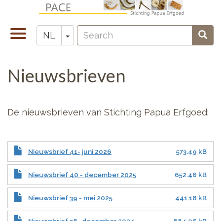
Overslaan
en
Search
naar
Navigatie
Toggle Dropdown
Sear
NL
Zoeken
de
wisselen
inhoud
Nieuwsbrieven
gaan
De nieuwsbrieven van Stichting Papua Erfgoed:
Nieuwsbrief 41- juni 2026
573.49 kB
Nieuwsbrief 40 - december 2025
652.46 kB
Nieuwsbrief 39 - mei 2025
441.18 kB