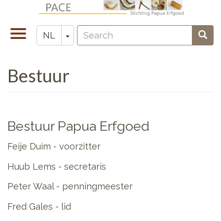
Overslaan
en
Search
naar
Navigatie
Toggle Dropdown
Sear
NL
Zoeken
de
wisselen
inhoud
Bestuur
gaan
Bestuur Papua Erfgoed
Feije Duim - voorzitter
Huub Lems - secretaris
Peter Waal - penningmeester
Fred Gales - lid