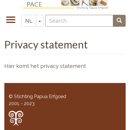
Overslaan
en
Search
naar
Navigatie
Toggle Dropdown
Sear
NL
Zoeken
de
wisselen
inhoud
Privacy statement
gaan
Hier komt het privacy statement
© Stichting Papua Erfgoed
2001 - 2023