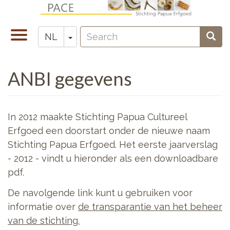
Overslaan
en
Search
naar
Navigatie
Toggle Dropdown
Sear
NL
Zoeken
de
wisselen
inhoud
ANBI gegevens
gaan
In 2012 maakte Stichting Papua Cultureel
Erfgoed een doorstart onder de nieuwe naam
Stichting Papua Erfgoed. Het eerste jaarverslag
- 2012 - vindt u hieronder als een downloadbare
pdf.
De navolgende link kunt u gebruiken voor
informatie over
de transparantie van het beheer
van de stichting.