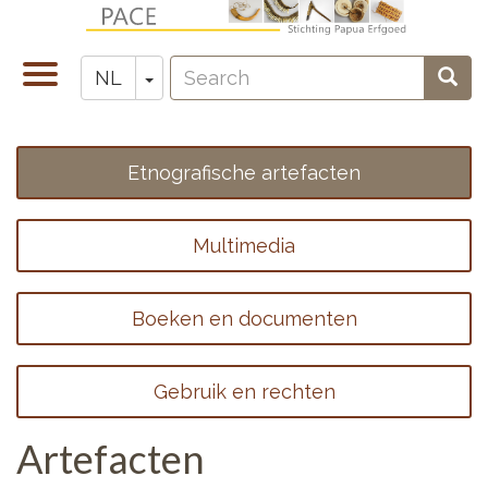
Overslaan
en
Search
naar
Navigatie
Toggle Dropdown
Sear
NL
Zoeken
de
wisselen
inhoud
gaan
Etnografische artefacten
Footer
menu
Multimedia
1
Boeken en documenten
Gebruik en rechten
Artefacten