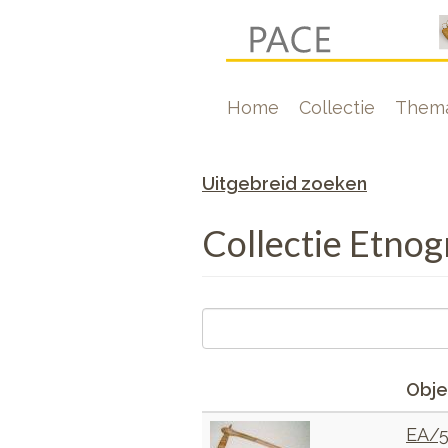
Overslaan
en
naar
Hoofdnavigati
Home
Collectie
Thema
de
inhoud
gaan
Uitgebreid zoeken
Collectie Etnog
Obje
EA/5