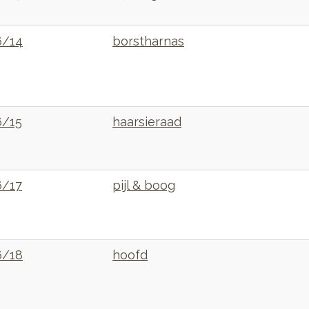
6/14
borstharnas
6/15
haarsieraad
6/17
pijl & boog
6/18
hoofd