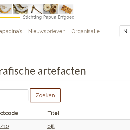
e
pagina's
Nieuwsbrieven
Organisatie
N
Z
rafische artefacten
Zoeken
ctcode
Titel
/10
bijl