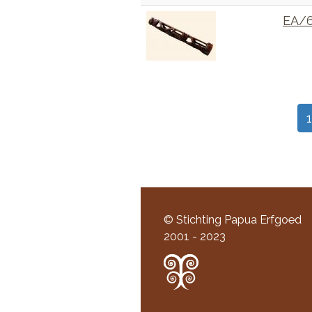
EA/
Paginering
1
© Stichting Papua Erfgoed
2001 - 2023