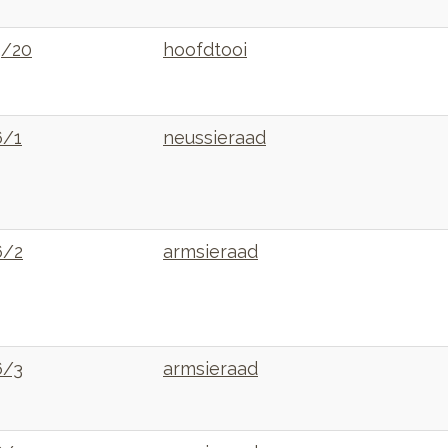
5/20
hoofdtooi
6/1
neussieraad
6/2
armsieraad
6/3
armsieraad