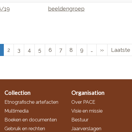
6/19
beeldengroep
Huidige
Page
2
Page
3
Page
4
Page
5
Page
6
Page
7
Page
8
Page
9
…
Volgende
››
Laatste
Laatste 
pagina
pagina
pagina
Collection
Organisation
Etnografische artefacten
Over PACE
Multimedia
Visie en missie
Boeken en documenten
Bestuur
Gebruik en rechten
Jaarverslagen