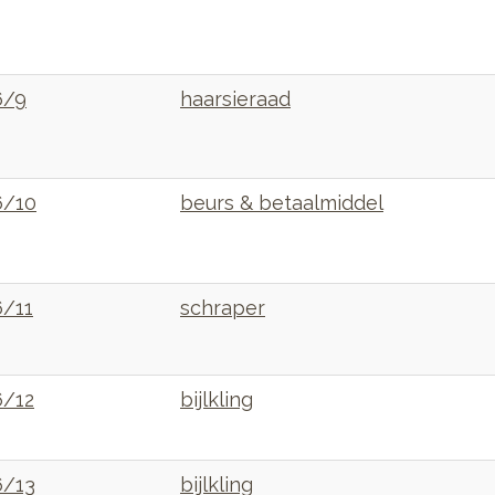
6/9
haarsieraad
6/10
beurs & betaalmiddel
/11
schraper
/12
bijlkling
6/13
bijlkling