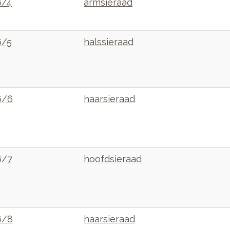
6/4
armsieraad
6/5
halssieraad
6/6
haarsieraad
6/7
hoofdsieraad
6/8
haarsieraad