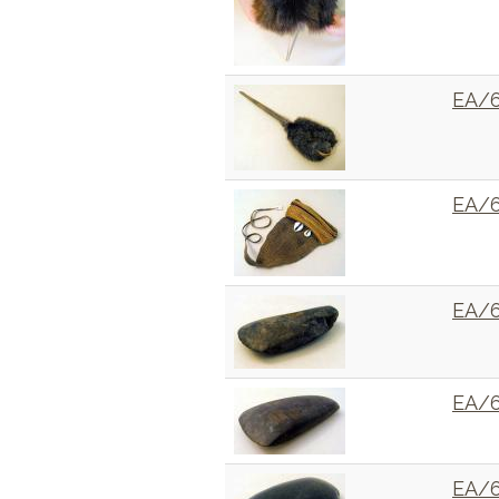
EA/
EA/
EA/6
EA/6
EA/