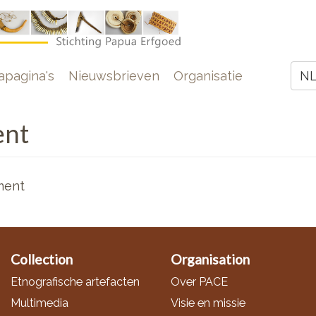
e
pagina's
Nieuwsbrieven
Organisatie
N
Z
ent
ment
Collection
Organisation
Etnografische artefacten
Over PACE
Multimedia
Visie en missie