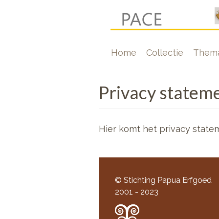
Overslaan
en
naar
Hoofdnavigati
Home
Collectie
Thema
de
inhoud
gaan
Privacy statem
Hier komt het privacy state
© Stichting Papua Erfgoed
2001 - 2023