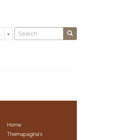
Search
Toggle Dropdown
Search
L
oeken
Home
Themapagina's