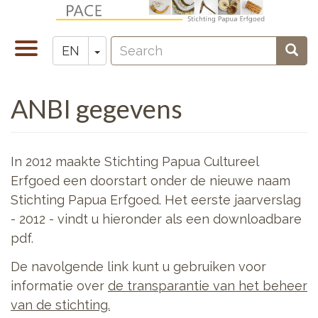
Skip
to
Search
main
Toggle
Toggle Dropdown
Sear
EN
Zoeken
content
navigation
ANBI gegevens
In 2012 maakte Stichting Papua Cultureel
Erfgoed een doorstart onder de nieuwe naam
Stichting Papua Erfgoed. Het eerste jaarverslag
- 2012 - vindt u hieronder als een downloadbare
pdf.
De navolgende link kunt u gebruiken voor
informatie over
de transparantie van het beheer
van de stichting.