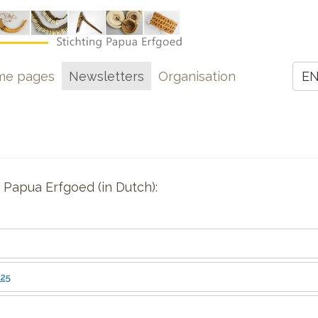
e
me pages
Newsletters
Organisation
E
Z
 Papua Erfgoed (in Dutch):
025