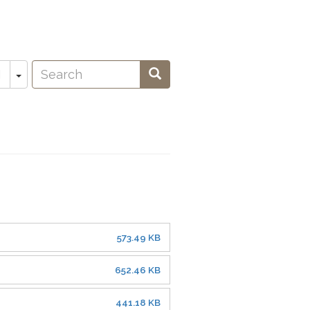
Search
Toggle Dropdown
Search
N
oeken
573.49 KB
652.46 KB
441.18 KB