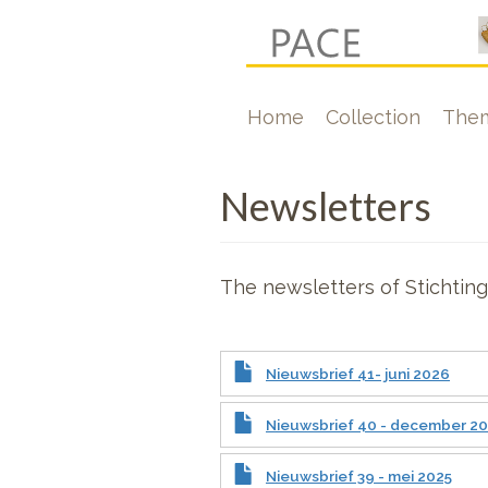
Skip
to
main
Hoofdnavigati
Home
Collection
The
content
Newsletters
The newsletters of Stichting
Nieuwsbrief 41- juni 2026
Nieuwsbrief 40 - december 2
Nieuwsbrief 39 - mei 2025