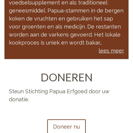
voedselsupplement en als traditioneel
geneesmiddel. Papua-stammen in de bergen
koken de vruchten en gebruiken het sap
voor groenten en als medicijn. De restanten
worden aan de varkens gevoerd. Het lokale
kookproces is uniek en wordt bakar…
lees meer
DONEREN
Steun Stichting Papua Erfgoed door uw
donatie.
Doneer nu