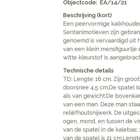
Objectcode
EA/14/21
Beschrijving (kort)
Een peervormige kalkhouder
Sentanimotieven zijn gebrand
genoemd is vervaardigd uit 
van een klein mensfiguurtje 
witte kleurstof is aangebrach
Technische details
TD: Lengte: 16 cm. Zijn groo
doorsnee 4,5 cm.De spatel is
als van gewicht.De bovenkan
van een man. Deze man staat
reliëfhoutsnijwerk. De uitge
ogen, mond, en tussen de vi
van de spatel in de kalebas:
van de spatel is 21 cm.Lengt