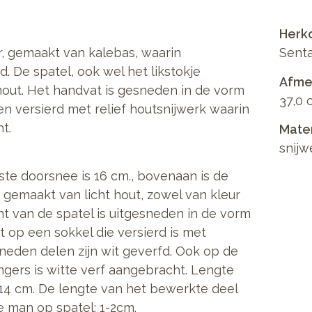
Herk
, gemaakt van kalebas, waarin
Senta
. De spatel, ook wel het likstokje
Afmet
hout. Het handvat is gesneden in de vorm
37,0 
en versierd met relief houtsnijwerk waarin
t.
Mate
snijw
tste doorsnee is 16 cm., bovenaan is de
 gemaakt van licht hout, zowel van kleur
t van de spatel is uitgesneden in de vorm
 op een sokkel die versierd is met
sneden delen zijn wit geverfd. Ook op de
ngers is witte verf aangebracht. Lengte
 14 cm. De lengte van het bewerkte deel
e man op spatel: 1-2cm.