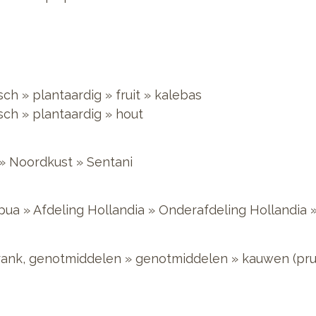
sch
»
plantaardig
»
fruit
»
kalebas
sch
»
plantaardig
»
hout
»
Noordkust
»
Sentani
pua
»
Afdeling Hollandia
»
Onderafdeling Hollandia
rank, genotmiddelen
»
genotmiddelen
»
kauwen (pru