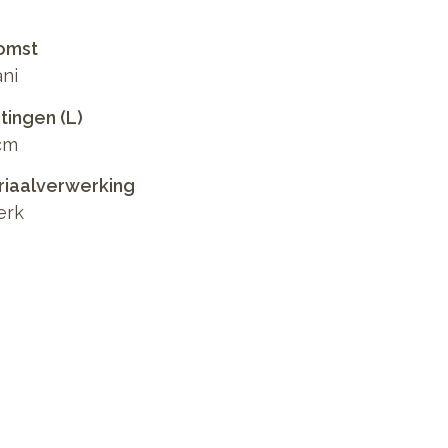
omst
ni
ingen (L)
cm
riaalverwerking
erk