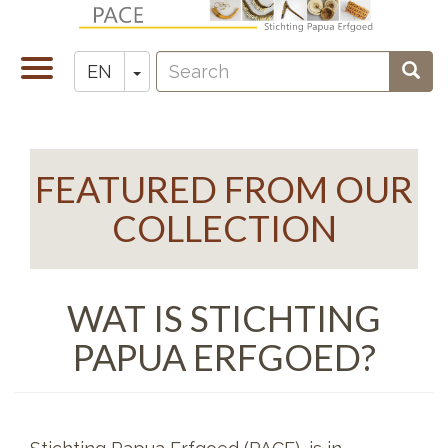
Skip
to
Search
main
Toggle
Toggle Dropdown
Sear
EN
Zoeken
content
navigation
FEATURED FROM OUR
COLLECTION
WAT IS STICHTING
PAPUA ERFGOED?