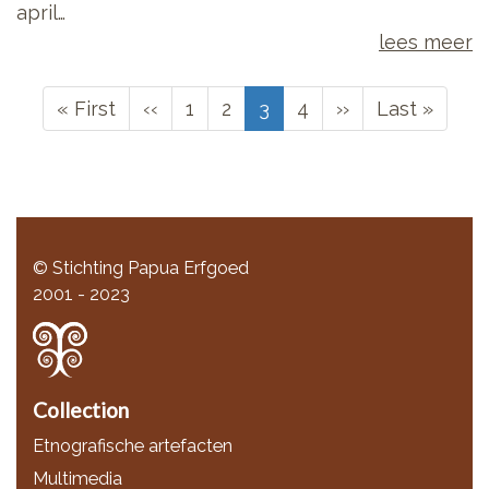
april…
lees meer
Paginering
Eerste
« First
Vorige
‹‹
Page
1
Page
2
Huidige
3
Page
4
Volgende
››
Laatste
Last »
pagina
pagina
pagina
pagina
pagina
© Stichting Papua Erfgoed
2001 - 2023
Collection
Etnografische artefacten
Multimedia