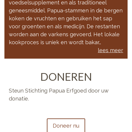
voedselsupplement en als traditioneel
geneesmiddel. Papua-stammen in de bergen
koken de vruchten en gebruiken het sap
voor groenten en als medicijn. De restanten
worden aan de varkens gevoerd. Het lokale
kookproces is uniek en wordt bakar…
lees meer
DONEREN
Steun Stichting Papua Erfgoed door uw
donatie.
Doneer nu