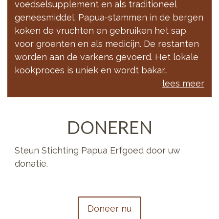
voedselsupplement en als traditioneel
geneesmiddel. Papua-stammen in de bergen
koken de vruchten en gebruiken het sap
voor groenten en als medicijn. De restanten
worden aan de varkens gevoerd. Het lokale
kookproces is uniek en wordt bakar…
lees meer
DONEREN
Steun Stichting Papua Erfgoed door uw
donatie.
Doneer nu