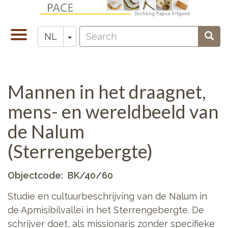
Overslaan
en
Search
naar
Navigatie
Toggle Dropdown
Sear
NL
Zoeken
de
wisselen
inhoud
gaan
Mannen in het draagnet,
mens- en wereldbeeld van
de Nalum
(Sterrengebergte)
Objectcode
BK/40/60
Studie en cultuurbeschrijving van de Nalum in
de Apmisibilvallei in het Sterrengebergte. De
schrijver doet, als missionaris zonder specifieke