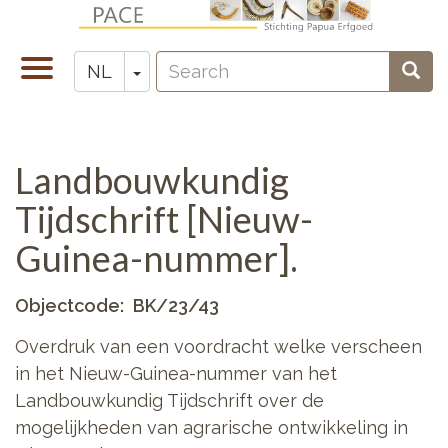
Overslaan
en
Search
naar
Navigatie
Toggle Dropdown
Sear
NL
Zoeken
de
wisselen
inhoud
gaan
Landbouwkundig
Tijdschrift [Nieuw-
Guinea-nummer].
Objectcode
BK/23/43
Overdruk van een voordracht welke verscheen
in het Nieuw-Guinea-nummer van het
Landbouwkundig Tijdschrift over de
mogelijkheden van agrarische ontwikkeling in