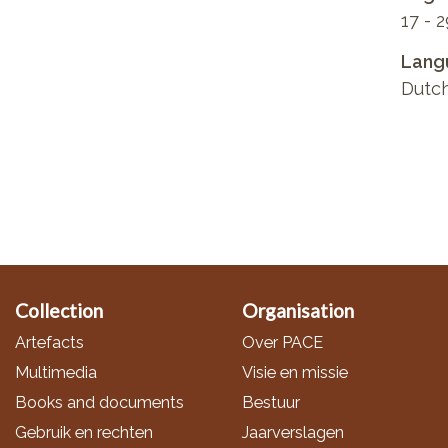
17 - 2
Lang
Dutc
Collection
Organisation
Artefacts
Over PACE
Multimedia
Visie en missie
Books and documents
Bestuur
Gebruik en rechten
Jaarverslagen