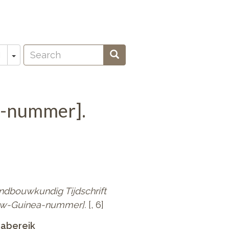
Search
Toggle Dropdown
Search
N
oeken
a-nummer].
ndbouwkundig Tijdschrift
uw-Guinea-nummer].
[, 6]
nabereik