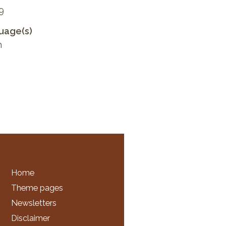
9
uage(s)
h
Home
Theme pages
Newsletters
Disclaimer