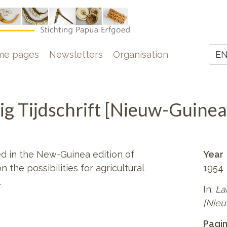
e
me pages
Newsletters
Organisation
E
Z
g Tijdschrift [Nieuw-Guine
hed in the New-Guinea edition of
Year
 the possibilities for agricultural
1954
.
In:
La
[Nie
Pagi