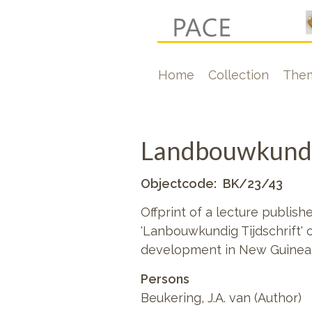
Skip
to
main
Hoofdnavigati
Home
Collection
The
content
Landbouwkundi
Objectcode
BK/23/43
Offprint of a lecture publis
'Lanbouwkundig Tijdschrift' on
development in New Guinea
Persons
Beukering, J.A. van (Author)