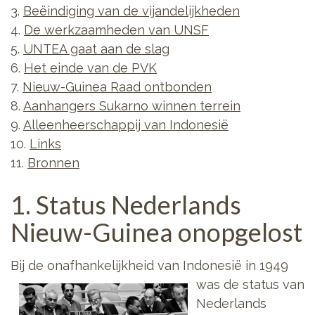
3.
Beëindiging van de vijandelijkheden
4.
De werkzaamheden van UNSF
5.
UNTEA gaat aan de slag
6.
Het einde van de PVK
7.
Nieuw-Guinea Raad ontbonden
8.
Aanhangers Sukarno winnen terrein
9.
Alleenheerschappij van Indonesië
10.
Links
11.
Bronnen
1. Status Nederlands
Nieuw-Guinea onopgelost
Bij de onafhankelijkheid
van Indonesië in 1949
was de status van
Nederlands