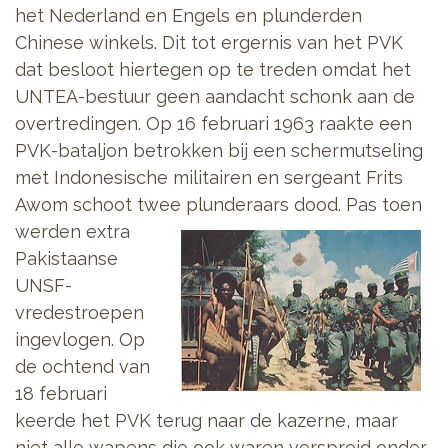
het Nederland en Engels en plunderden
Chinese winkels. Dit tot ergernis van het PVK
dat besloot hiertegen op te treden omdat het
UNTEA-bestuur geen aandacht schonk aan de
overtredingen. Op 16 februari 1963 raakte een
PVK-bataljon betrokken bij een schermutseling
met Indonesische militairen en sergeant Frits
Awom schoot twee plunderaars dood.
Pas toen
werden extra
Pakistaanse
UNSF-
vredestroepen
ingevlogen. Op
de ochtend van
18 februari
keerde het PVK terug naar de kazerne, maar
niet alle wapens die ook waren verspreid onder