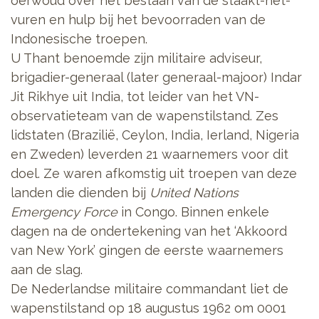
oerwoud over het bestaan van de staakt-het-
vuren en hulp bij het bevoorraden van de
Indonesische troepen.
U Thant benoemde zijn militaire adviseur,
brigadier-generaal (later generaal-majoor) Indar
Jit Rikhye uit India, tot leider van het VN-
observatieteam van de wapenstilstand. Zes
lidstaten (Brazilië, Ceylon, India, Ierland, Nigeria
en Zweden) leverden 21 waarnemers voor dit
doel. Ze waren afkomstig uit troepen van deze
landen die dienden bij
United Nations
Emergency Force
in Congo. Binnen enkele
dagen na de ondertekening van het ‘Akkoord
van New York’ gingen de eerste waarnemers
aan de slag.
De Nederlandse militaire commandant liet de
wapenstilstand op 18 augustus 1962 om 0001