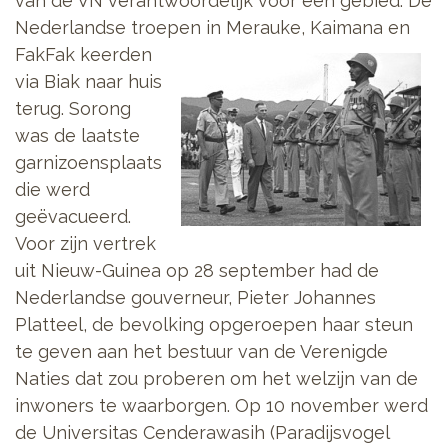
van de VN verantwoordelijk voor een gebied. De
Nederlandse troepen in Merauke, Kaimana en
FakFak
keerden
via Biak naar huis
terug. Sorong
was de laatste
garnizoensplaats
die werd
geëvacueerd.
Voor zijn vertrek
uit Nieuw-Guinea op 28 september had de
Nederlandse gouverneur, Pieter Johannes
Platteel, de bevolking opgeroepen haar steun
te geven aan het bestuur van de Verenigde
Naties dat zou proberen om het welzijn van de
inwoners te waarborgen. Op 10 november werd
de Universitas Cenderawasih (Paradijsvogel