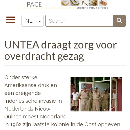
Overslaan
en
Search
naar
Navigatie
Toggle Dropdown
Sear
NL
Zoeken
de
wisselen
inhoud
UNTEA draagt zorg voor
gaan
overdracht gezag
Onder sterke
Amerikaanse druk en
een dreigende
Indonesische invasie in
Nederlands Nieuw-
Guinea moest Nederland
in 1962 zijn laatste kolonie in de Oost opgeven.