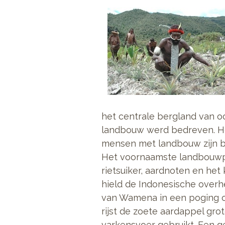
het centrale bergland van oo
landbouw werd bedreven. Het
mensen met landbouw zijn 
Het voornaamste landbouwpr
rietsuiker, aardnoten en he
hield de Indonesische overh
van Wamena in een poging o
rijst de zoete aardappel gr
varkensvoer gebruikt. Een g