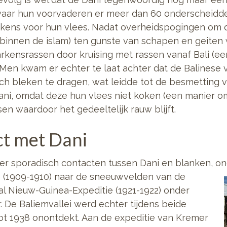
aar hun voorvaderen er meer dan 60 onderscheidd
kens voor hun vlees. Nadat overheidspogingen om d
 binnen de islam) ten gunste van schapen en geiten 
rkensrassen door kruising met rassen vanaf Bali (e
en kwam er echter te laat achter dat de Balinese 
zich bleken te dragen, wat leidde tot de besmetting 
ani, omdat deze hun vlees niet koken (een manier o
en waardoor het gedeeltelijk rauw blijft.
ct met Dani
er sporadisch contacten tussen Dani en blanken, o
 (1909-1910)
naar de sneeuwvelden van de
l Nieuw-Guinea-Expeditie (1921-1922) onder
r. De Baliemvallei werd echter tijdens beide
tot 1938 onontdekt. Aan de expeditie van Kremer