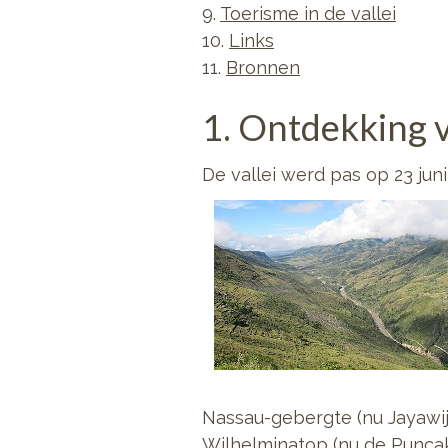
9.
Toerisme in de vallei
10.
Links
11.
Bronnen
1. Ontdekking v
De vallei werd pas op 23 ju
Nassau-gebergte (nu Jayawij
Wilhelminatop (nu de Puncak 