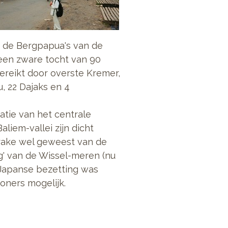
er de Bergpapua's van de
 een zware tocht van 90
reikt door overste Kremer,
, 22 Dajaks en 4
atie van het centrale
aliem-vallei zijn dicht
prake wel geweest van de
g' van de Wissel-meren (nu
e Japanse bezetting was
oners mogelijk.