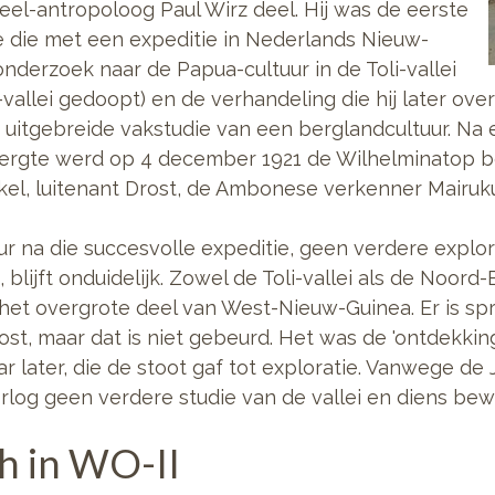
eel-antropoloog Paul Wirz deel. Hij was de eerste
 die met een expeditie in Nederlands Nieuw-
nderzoek naar de Papua-cultuur in de Toli-vallei
-vallei gedoopt) en de verhandeling die hij later ov
e uitgebreide vakstudie van een berglandcultuur. Na
ergte werd op 4 december 1921 de Wilhelminatop be
rkel, luitenant Drost, de Ambonese verkenner Mairuku
r na die succesvolle expeditie, geen verdere explor
ijft onduidelijk. Zowel de Toli-vallei als de Noord-B
t het overgrote deel van West-Nieuw-Guinea. Er is s
st, maar dat is niet gebeurd. Het was de 'ontdekkin
aar later, die de stoot gaf tot exploratie. Vanwege d
log geen verdere studie van de vallei en diens bew
sh in WO-II