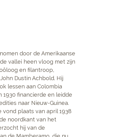
rgenomen door de Amerikaanse
 de vallei heen vloog
met zijn
zoöloog en filantroop,
 John Dustin Achbold. Hij
ook lessen aan Colombia
en 1930 financierde en leidde
edities naar Nieuw-Guinea.
 vond plaats van april 1938
 de noordkant van het
rzocht hij van de
r van de Mamberamo, die nu