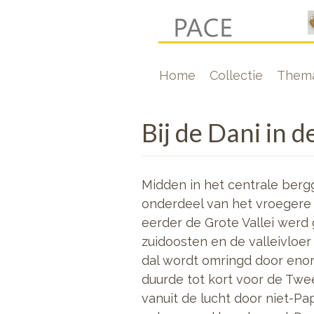
Overslaan
en
naar
Hoofdnavigati
Home
Collectie
Thema
de
inhoud
gaan
Bij de Dani in d
Midden in het centrale berg
onderdeel van het vroegere 
eerder de Grote Vallei werd
zuidoosten en de valleivloe
dal wordt omringd door eno
duurde tot kort voor de Twe
vanuit de lucht door niet-Pa