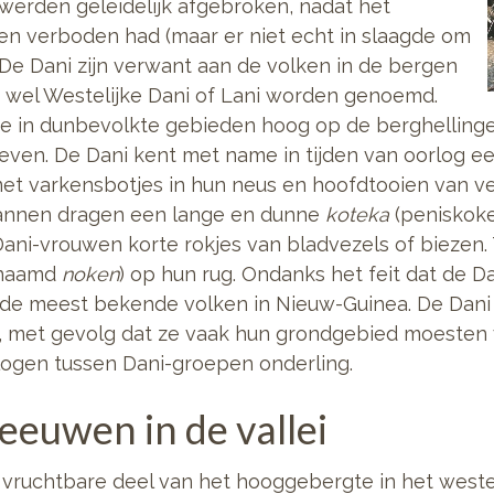
 werden geleidelijk afgebroken, nadat het
n verboden had (maar er niet echt in slaagde om
 De Dani zijn verwant aan de volken in de bergen
ie wel Westelijke Dani of Lani worden genoemd.
 die in dunbevolkte gebieden hoog op de berghelling
even. De Dani kent met name in tijden van oorlog een
et varkensbotjes in hun neus en hoofdtooien van ve
mannen dragen een lange en dunne
koteka
(peniskoke
Dani-vrouwen korte rokjes van bladvezels of biezen
enaamd
noken
) op hun rug. Ondanks het feit dat de Da
de meest bekende volken in Nieuw-Guinea. De Dani
, met gevolg dat ze vaak hun grondgebied moesten
logen tussen Dani-groepen onderling.
eeuwen in de vallei
t vruchtbare deel van het hooggebergte in het west