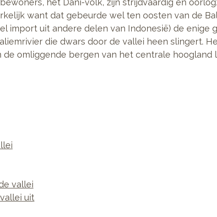
oners, het Dani-volk, zijn strijdvaardig en oorlog
rkelijk want dat gebeurde wel ten oosten van de Ba
l import uit andere delen van Indonesië) de enige gr
liemrivier die dwars door de vallei heen slingert. Het
n de omliggende bergen van het centrale hoogland l
lei
de vallei
allei uit