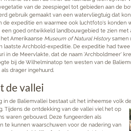
 vegetatie van de zeespiegel tot gebieden aan de b
erd gebruik gemaakt van een watervliegtuig dat ko
an de expeditie en waarmee ook luchtfoto's konden 
g een goed ontwikkeld landbouwgebied te zien met a
 het Amerikaanse
Museum of Natural History
samen m
n laatste Archbold-expeditie. De expeditie had twee
ifuri in de Meervlakte, dat de naam 'Archboldmeer' 
te bij de Wilhelminatop ten westen van de Baliemva
 als drager ingehuurd.
 de vallei
 in de Baliemvallei bestaat uit het inheemse volk d
ng. Tijdens de ontdekking
van de vallei viel het op
rens waren gebouwd. Deze fungeerden als
gen te kunnen waarschuwen voor de nadering van