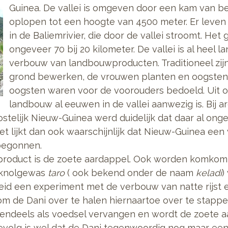
Guinea. De vallei
is omgeven door een kam van b
oplopen tot een hoogte van 4500 meter. Er leven 
in de Baliemrivier, die door de vallei stroomt. Het 
ongeveer 70 bij 20 kilometer. De vallei is al heel l
verbouw van landbouwproducten. Traditioneel zij
grond bewerken, de vrouwen planten en oogsten 
oogsten waren voor de voorouders bedoeld. Uit o
landbouw al eeuwen in de vallei aanwezig is. Bij 
stelijk Nieuw-Guinea werd duidelijk dat daar al ong
 lijkt dan ook waarschijnlijk dat Nieuw-Guinea een 
begonnen.
oduct is de zoete aardappel. Ook worden komkomm
t knolgewas
taro
( ook bekend onder de naam
keladi
)
eid een experiment met de verbouw van natte rijst
m de Dani over te halen hiernaartoe over te stappe
otendeels als voedsel vervangen en wordt de zoete a
evolg is wel dat de Dani tegenwoordig nog maar ee