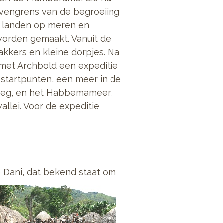
ovengrens van de begroeiing
n landen op meren en
worden gemaakt. Vanuit de
kkers en kleine dorpjes. Na
et Archbold een expeditie
 startpunten, een meer in de
kreeg, en het Habbemameer,
llei. Voor de expeditie
e Dani, dat bekend staat om