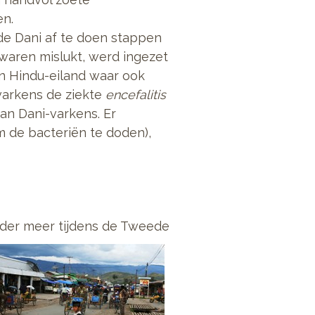
en.
e Dani af te doen stappen
waren mislukt, werd ingezet
en Hindu-eiland waar ook
varkens de ziekte
encefalitis
van Dani-varkens. Er
m de bacteriën te doden),
nder meer tijdens de Tweede