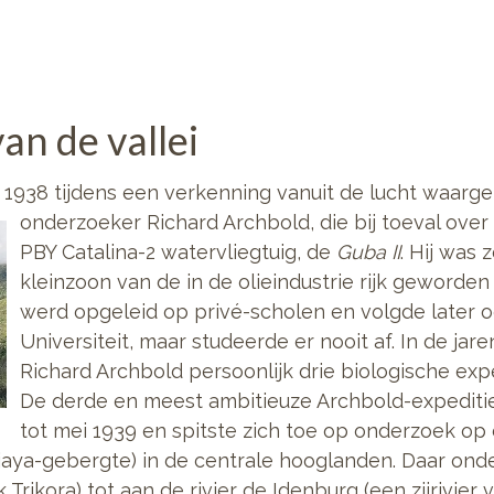
an de vallei
ni 1938 tijdens een verkenning vanuit de lucht waa
onderzoeker Richard Archbold, die bij toeval over
PBY Catalina-2 watervliegtuig, de
Guba II
. Hij was 
kleinzoon van de in de olieindustrie rijk geworden
werd opgeleid op privé-scholen en volgde later 
Universiteit, maar studeerde er nooit af. In de jar
Richard Archbold persoonlijk drie biologische exp
De derde en meest ambitieuze Archbold-expeditie
tot mei 1939 en spitste zich toe op onderzoek op
aya-gebergte) in de centrale hooglanden. Daar onde
Trikora) tot aan de rivier de Idenburg (een zijrivie