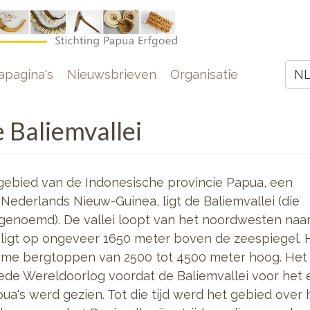
e
pagina's
Nieuwsbrieven
Organisatie
N
Z
e Baliemvallei
gebied van de Indonesische provincie Papua, een
Nederlands Nieuw-Guinea, ligt de Baliemvallei (die
 genoemd). De vallei loopt van het noordwesten naa
r ligt op ongeveer 1650 meter boven de zeespiegel. 
rme bergtoppen van 2500 tot 4500 meter hoog.
Het
ede Wereldoorlog voordat de Baliemvallei voor het 
pua's werd gezien. Tot die tijd werd het gebied over