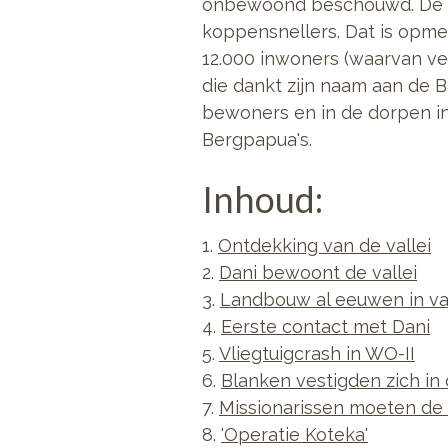
onbewoond beschouwd. De bew
koppensnellers. Dat is opme
12.000 inwoners (waarvan vee
die dankt zijn naam aan de Ba
bewoners en in de dorpen i
Bergpapua's.
Inhoud:
1.
Ontdekking van de vallei
2.
Dani bewoont de vallei
3.
Landbouw al eeuwen in val
4.
Eerste contact met Dani
5.
Vliegtuigcrash in WO-II
6.
Blanken vestigden zich in 
7.
Missionarissen moeten de v
8.
'Operatie Koteka'