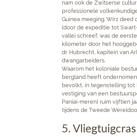
nam ook de Zwitserse cultur
professionele volkenkundige
Guinea meeging. Wirz deed o
(door de expeditie tot Swart
vallei schreef, was de eerst
kilometer door het hooggeb
dr. Hubrecht, kapitein van A
dwangarbeiders.
Waarom het koloniale bestuu
bergland heeft ondernomen, bl
bevolkt, in tegenstelling to
vestiging van een bestuurspo
Paniai-meren) ruim vijftien j
tijdens de Tweede Wereldoor
5. Vliegtuigcra