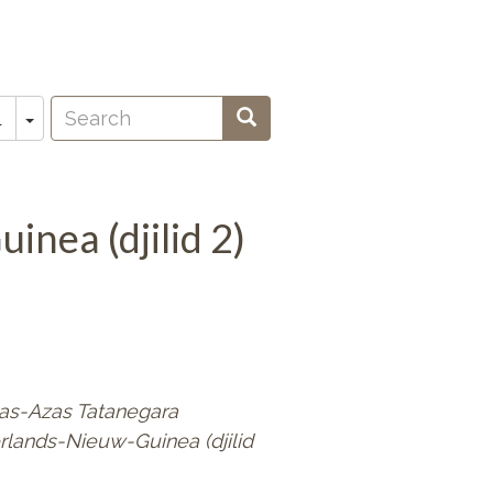
Search
Toggle Dropdown
Search
L
oeken
nea (djilid 2)
as-Azas Tatanegara
lands-Nieuw-Guinea (djilid