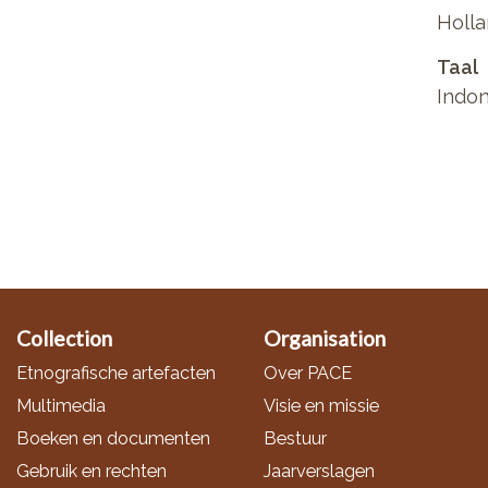
Holla
Taal
Indon
Collection
Organisation
Etnografische artefacten
Over PACE
Multimedia
Visie en missie
Boeken en documenten
Bestuur
Gebruik en rechten
Jaarverslagen