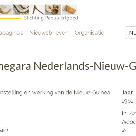
e
pagina's
Nieuwsbrieven
Organisatie
N
Z
negara Nederlands-Nieuw-Gui
instelling en werking van de Nieuw-Guinea
Jaar
1961
In:
Az
Neder
air)
2)