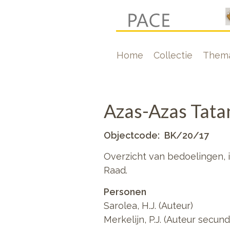
Overslaan
en
naar
Hoofdnavigati
Home
Collectie
Thema
de
inhoud
gaan
Azas-Azas Tata
Objectcode
BK/20/17
Overzicht van bedoelingen, 
Raad.
Personen
Sarolea, H.J. (Auteur)
Merkelijn, P.J. (Auteur secund