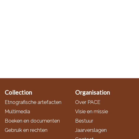
Collection
Organisation
Etnografische artefacten
Over PACE
Multimedia
Visie en missie
Boeken en documenten
Bestuur
Gebruik en rechten
Jaarverslagen