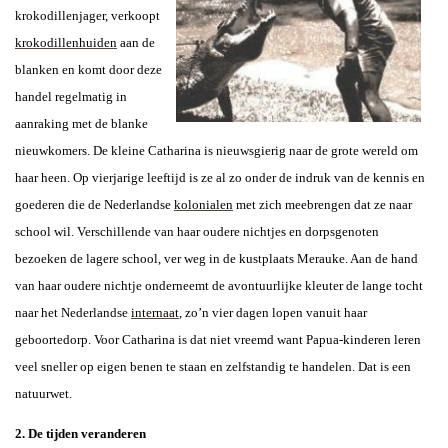
krokodillenjager, verkoopt
krokodillenhuiden
aan de
blanken en komt door deze
handel regelmatig in
aanraking met de blanke
nieuwkomers. De kleine Catharina is nieuwsgierig naar de grote wereld om
haar heen. Op vierjarige leeftijd is ze al zo onder de indruk van de kennis en
goederen die de Nederlandse
kolonialen
met zich meebrengen dat ze naar
school wil. Verschillende van haar oudere nichtjes en dorpsgenoten
bezoeken de lagere school, ver weg in de kustplaats Merauke. Aan de hand
van haar oudere nichtje onderneemt de avontuurlijke kleuter de lange tocht
naar het Nederlandse
internaat
, zo’n vier dagen lopen vanuit haar
geboortedorp. Voor Catharina is dat niet vreemd want Papua-kinderen leren
veel sneller op eigen benen te staan en zelfstandig te handelen. Dat is een
natuurwet.
2. De tijden veranderen