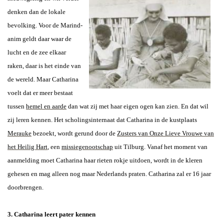
denken dan de lokale
bevolking. Voor de Marind-
anim geldt daar waar de
lucht en de zee elkaar
raken, daar is het einde van
de wereld. Maar Catharina
voelt dat er meer bestaat
tussen
hemel en aarde
dan wat zij met haar eigen ogen kan zien. En dat wil
zij leren kennen. Het scholingsinternaat dat Catharina in de kustplaats
Merauke
bezoekt, wordt gerund door de
Zusters van Onze Lieve Vrouwe van
het Heilig Hart
, een
missiegenootschap
uit Tilburg. Vanaf het moment van
aanmelding moet Catharina haar rieten rokje uitdoen, wordt in de kleren
gehesen en mag alleen nog maar Nederlands praten. Catharina zal er 16 jaar
doorbrengen.
3. Catharina leert pater kennen