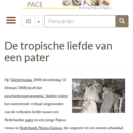
Lompat
ke
Pencarian
isi
Toggle
Toggle Dropdown
Penc
ID
Zoeken
utama
navigation
De tropische liefde van
een pater
Op
Valentijnsdag
2008 (donderdag 14
februari 2008) heeft het
geschiedenisprogramma ‘Andere tijden’
het ontroerende verhaal uitgezonden
van de verboden liefde tussen een
Nederlandse
pater
en een jonge Papua-
vrouw in
Nederlands Nieuw-Guinea
, die uitgroeit tot een enorm schandaal.