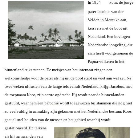
In 1954
komt de jonge
pater Jacobus van der
Velden in Merauke aan,
kersvers met de boot uit
Nederland. Een bevlogen
Nederlandse jongeling, die
zich heeft voorgenomen de
Papua-volkeren in het
binnenland te kerstenen. De meisjes van het internaat zingen een
welkomstliedje voor de pater als hij uit de boot stapt en voet aan wal zet. Na
twee weken uitrusten van de lange reis vanuit Nederland, krijgt Jacobus, met
de roepnaam Koos, zijn eerste opdracht. Hij wordt naar de binnenlanden
gestuurd, waar hem een
parochie
wordt toegewezen bij stammen die nog niet
zo veelvuldig in aanraking zijn gekomen met het Nederlandse bestuur. Koos
gaat al snel houden van de mensen en
het gebied waar hij wordt
gestationeerd. En telkens
als hij na maanden van