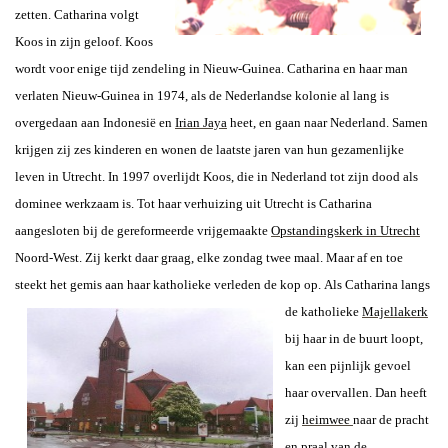
zetten. Catharina volgt
Koos in zijn geloof. Koos
wordt voor enige tijd zendeling in Nieuw-Guinea. Catharina en haar man
verlaten Nieuw-Guinea in 1974, als de Nederlandse kolonie al lang is
overgedaan aan Indonesië en
Irian Jaya
heet, en gaan naar Nederland. Samen
krijgen zij zes kinderen en wonen de laatste jaren van hun gezamenlijke
leven in Utrecht. In 1997 overlijdt Koos, die in Nederland tot zijn dood als
dominee werkzaam is. Tot haar verhuizing uit Utrecht is Catharina
aangesloten bij de gereformeerde vrijgemaakte
Opstandingskerk in Utrecht
Noord-West. Zij kerkt daar graag, elke zondag twee maal. Maar af en toe
steekt het gemis aan haar katholieke verleden de kop op.
Als Catharina langs
de katholieke
Majellakerk
bij haar in de buurt loopt,
kan een pijnlijk gevoel
haar overvallen. Dan heeft
zij
heimwee
naar de pracht
en praal van de