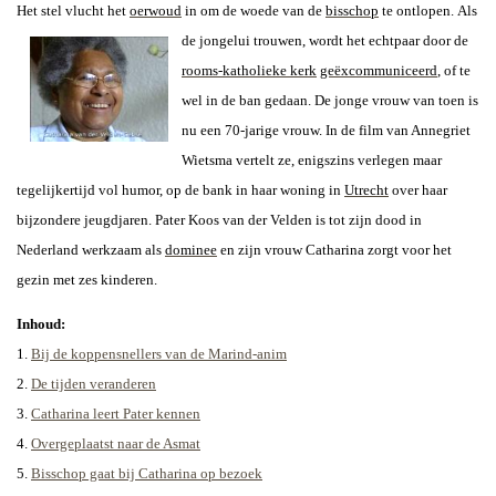
Het stel vlucht het
oerwoud
in om de woede van de
bisschop
te ontlopen.
Als
de jongelui trouwen, wordt het echtpaar door de
rooms-katholieke kerk
geëxcommuniceerd
, of te
wel in de ban gedaan. De jonge vrouw van toen is
nu een 70-jarige vrouw. In de film van Annegriet
Wietsma vertelt ze, enigszins verlegen maar
tegelijkertijd vol humor, op de bank in haar woning in
Utrecht
over haar
bijzondere jeugdjaren. Pater Koos van der Velden is tot zijn dood in
Nederland werkzaam als
dominee
en zijn vrouw Catharina zorgt voor het
gezin met zes kinderen.
Inhoud:
1.
Bij de koppensnellers van de Marind-anim
2.
De tijden veranderen
3.
Catharina leert Pater kennen
4.
Overgeplaatst naar de Asmat
5.
Bisschop gaat bij Catharina op bezoek