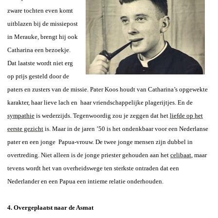
zware tochten even komt
uitblazen bij de missiepost
in Merauke, brengt hij ook
Catharina een bezoekje.
Dat laatste wordt niet erg
op prijs gesteld door de
paters en zusters van de missie. Pater Koos houdt van Catharina’s opgewekte
karakter, haar lieve lach en haar vriendschappelijke plagerijtjes. En de
sympathie
is wederzijds. Tegenwoordig zou je zeggen dat het
liefde op het
eerste gezicht
is. Maar in de jaren ’50 is het ondenkbaar voor een Nederlanse
pater en een jonge Papua-vrouw. De twee jonge mensen zijn dubbel in
overtreding. Niet alleen is de jonge priester gehouden aan het
celibaat
, maar
tevens wordt het van overheidswege ten sterkste ontraden dat een
Nederlander en een Papua een intieme relatie onderhouden.
4. Overgeplaatst naar de Asmat