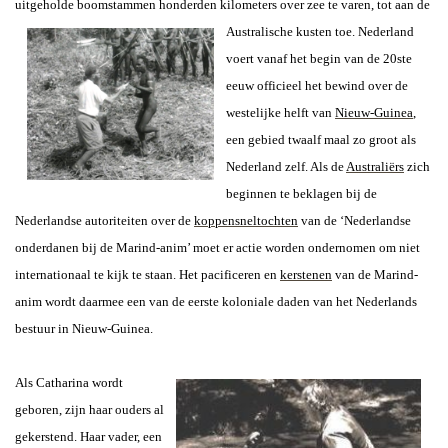
uitgeholde boomstammen honderden kilometers over zee te varen, tot aan de
Australische kusten toe. Nederland
voert vanaf het begin van de 20ste
eeuw officieel het bewind over de
westelijke helft van
Nieuw-Guinea
,
een gebied twaalf maal zo groot als
Nederland zelf. Als de
Australiërs
zich
beginnen te beklagen bij de
Nederlandse autoriteiten over de
koppensneltochten
van de ‘Nederlandse
onderdanen bij de Marind-anim’ moet er actie worden ondernomen om niet
internationaal te kijk te staan. Het pacificeren en
kerstenen
van de Marind-
anim wordt daarmee een van de eerste koloniale daden van het Nederlands
bestuur in Nieuw-Guinea.
Als Catharina wordt
geboren, zijn haar ouders al
gekerstend. Haar vader, een