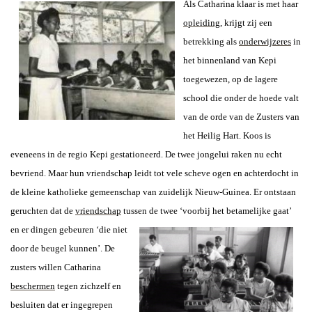
Als Catharina klaar is met haar
opleiding
, krijgt zij een
betrekking als
onderwijzeres
in
het binnenland van Kepi
toegewezen, op de lagere
school die onder de hoede valt
van de orde van de Zusters van
het Heilig Hart. Koos is
eveneens in de regio Kepi gestationeerd. De twee jongelui raken nu echt
bevriend. Maar hun vriendschap leidt tot vele scheve ogen en achterdocht in
de kleine katholieke gemeenschap van zuidelijk Nieuw-Guinea. Er ontstaan
geruchten dat de
vriendschap
tussen de twee
‘voorbij het betamelijke gaat’
en er dingen gebeuren ‘die niet
door de beugel kunnen’. De
zusters willen Catharina
beschermen
tegen zichzelf en
besluiten dat er ingegrepen