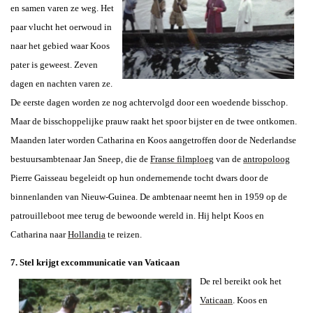
en samen varen ze weg. Het
paar vlucht het oerwoud in
naar het gebied waar Koos
pater is geweest. Zeven
dagen en nachten varen ze.
De eerste dagen worden ze nog achtervolgd door een woedende bisschop.
Maar de bisschoppelijke prauw raakt het spoor bijster en de twee ontkomen.
Maanden later worden Catharina en Koos aangetroffen door de Nederlandse
bestuursambtenaar Jan Sneep, die de
Franse filmploeg
van de
antropoloog
Pierre Gaisseau begeleidt op hun ondernemende tocht dwars door de
binnenlanden van Nieuw-Guinea. De ambtenaar neemt hen in 1959 op de
patrouilleboot mee terug de bewoonde wereld in. Hij helpt Koos en
Catharina naar
Hollandia
te reizen.
7. Stel krijgt excommunicatie van Vaticaan
De rel bereikt ook het
Vaticaan
. Koos en