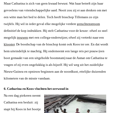
Maar Catharina is zich van geen kwaad bewust. Wat haar betreft zijn haar
gevoelens van vriendschappelijke aard. Nooit zou zij er aan denken om met
een witte man het bed te delen. Toch heeft bisschop Tillemans zo zijn
twijfels. Hij wil in ieder geval elke mogelijke verdere
geruchtenstroom
definitief de kop indrukken. Hij stelt Catharina voor de keuze: ofwel zo snel
mogelijk
trouwen
met een collega-onderwijzer, ofwel zij vertrekt naar een
klooster
. De boodschap van de bisschop komt ook Koos ter ore. En dat wordt
hem uiteindelijk te machtig. Hij onderneemt een lange reis per prauw (een
boot gemaakt van een uitgeholde boomstam) naar de Asmat om Catharina te
vragen of zij even ongelukkig is als hijzelf. Hij wil weg uit het zuidelijke
Nieuw-Guinea en opnieuw beginnen aan de noordkust, ettelijke duizenden
kilometers van de missie vandaan.
6. Catharina en Koos vluchten het oerwoud in
Na een dag piekeren neemt
Catharina een besluit: zij
stapt bij Koos in het bootje