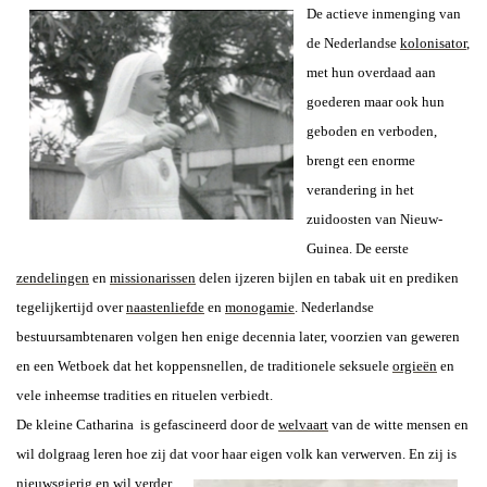
De actieve inmenging van
de Nederlandse
kolonisator
,
met hun overdaad aan
goederen maar ook hun
geboden en verboden,
brengt een enorme
verandering in het
zuidoosten van Nieuw-
Guinea. De eerste
zendelingen
en
missionarissen
delen ijzeren bijlen en tabak uit en prediken
tegelijkertijd over
naastenliefde
en
monogamie
. Nederlandse
bestuursambtenaren volgen hen enige decennia later, voorzien van geweren
en een Wetboek dat het koppensnellen, de traditionele seksuele
orgieën
en
vele inheemse tradities en rituelen verbiedt.
De kleine Catharina is gefascineerd door de
welvaart
van de witte mensen en
wil dolgraag leren hoe zij dat voor haar eigen volk
kan verwerven. En zij is
nieuwsgierig en wil verder