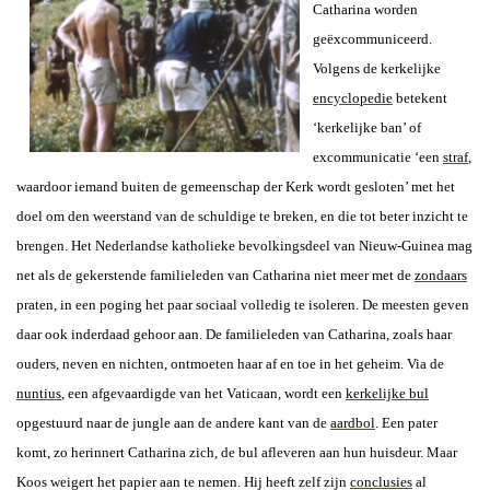
Catharina worden
geëxcommuniceerd.
Volgens de kerkelijke
encyclopedie
betekent
‘kerkelijke ban’ of
excommunicatie ‘een
straf
,
waardoor iemand buiten de gemeenschap der Kerk wordt gesloten’ met het
doel om den weerstand van de schuldige te breken, en die tot beter inzicht te
brengen. Het Nederlandse katholieke bevolkingsdeel van Nieuw-Guinea mag
net als de gekerstende familieleden van Catharina niet meer met de
zondaars
praten, in een poging het paar sociaal volledig te isoleren. De meesten geven
daar ook inderdaad gehoor aan. De familieleden van Catharina, zoals haar
ouders, neven en nichten, ontmoeten haar af en toe in het geheim. Via de
nuntius
, een afgevaardigde van het Vaticaan, wordt een
kerkelijke bul
opgestuurd naar de jungle aan de andere kant van de
aardbol
. Een pater
komt, zo herinnert Catharina zich, de bul afleveren aan hun huisdeur. Maar
Koos weigert het papier aan te nemen. Hij heeft zelf zijn
conclusies
al