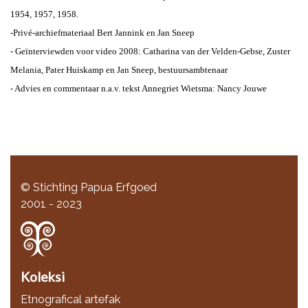
1954, 1957, 1958.
-Privé-archiefmateriaal Bert Jannink en Jan Sneep
- Geïnterviewden voor video 2008: Catharina van der Velden-Gebse, Zuster
Melania, Pater Huiskamp en Jan Sneep, bestuursambtenaar
-
Advies en commentaar n.a.v. tekst
Annegriet Wietsma
: Nancy Jouwe
© Stichting Papua Erfgoed
2001 - 2023
Koleksi
Etnografical artefak