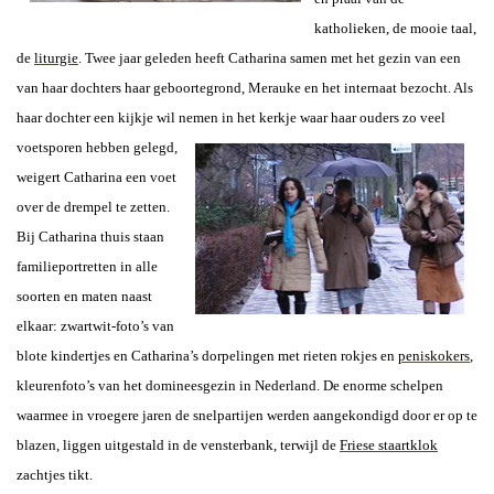
katholieken, de mooie taal,
de
liturgie
. Twee jaar geleden heeft Catharina samen met het gezin van een
van haar dochters haar geboortegrond, Merauke en het internaat bezocht. Als
haar dochter een kijkje wil nemen in het kerkje waar haar
ouders zo veel
voetsporen hebben gelegd,
weigert Catharina een voet
over de drempel te zetten.
Bij Catharina thuis staan
familieportretten in alle
soorten en maten naast
elkaar: zwartwit-foto’s van
blote kindertjes en Catharina’s dorpelingen met rieten rokjes en
peniskokers
,
kleurenfoto’s van het domineesgezin in Nederland. De enorme schelpen
waarmee in vroegere jaren de snelpartijen werden aangekondigd door er op te
blazen, liggen uitgestald in de vensterbank,
terwijl de
Friese staartklok
zachtjes tikt.