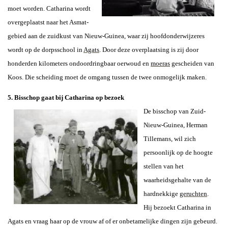
moet worden. Catharina wordt
overgeplaatst naar het Asmat-
gebied aan de zuidkust van Nieuw-Guinea, waar zij hoofdonderwijzeres
wordt op de dorpsschool in
Agats
.
Door deze overplaatsing is zij door
honderden kilometers ondoordringbaar oerwoud en
moeras
gescheiden van
Koos. Die scheiding moet de omgang tussen de twee onmogelijk maken.
5. Bisschop gaat bij Catharina op bezoek
De bisschop van Zuid-
Nieuw-Guinea, Herman
Tillemans, wil zich
persoonlijk op de hoogte
stellen van het
waarheidsgehalte van de
hardnekkige
geruchten
.
Hij
bezoekt Catharina
in
Agats en vraag haar op de vrouw af of er onbetamelijke dingen zijn gebeurd.