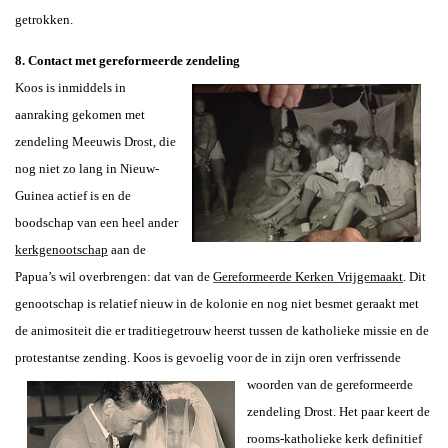
getrokken.
8. Contact met gereformeerde zendeling
Koos is inmiddels in
aanraking gekomen met
zendeling Meeuwis Drost, die
nog niet zo lang in Nieuw-
Guinea actief is en de
boodschap van een heel ander
kerkgenootschap
aan de
Papua’s wil overbrengen: dat van de
Gereformeerde Kerken Vrijgemaakt
. Dit
genootschap is relatief nieuw in de kolonie en nog niet besmet geraakt met
de animositeit die er traditiegetrouw heerst tussen de katholieke missie en de
protestantse zending. Koos is gevoelig voor de in zijn oren verfrissen
de
woorden van de gereformeerde
zendeling Drost. Het paar keert de
rooms-katholieke kerk definitief