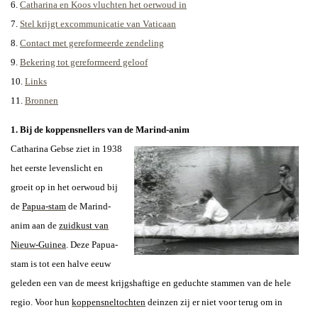
6.
Catharina en Koos vluchten het oerwoud in
7.
Stel krijgt excommunicatie van Vaticaan
8.
Contact met gereformeerde zendeling
9.
Bekering tot gereformeerd geloof
10.
Links
11.
Bronnen
1. Bij de koppensnellers van de Marind-anim
Catharina Gebse ziet in 1938
het eerste levenslicht en
groeit op in het oerwoud bij
de
Papua-stam
de Marind-
anim aan de
zuidkust van
Nieuw-Guinea
. Deze Papua-
stam is tot een halve eeuw
geleden een van de meest krijgshaftige en geduchte stammen van de hele
regio. Voor hun
koppensneltochten
deinzen zij er niet voor terug om in