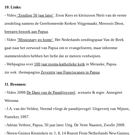
10. Links:
- Video
‘
Zending 50 jaar later’
. Zoon Kees en kleinzoon Niels van de eerste
zendeling namens de Gereformeerde Kerken Vrijgemaakt, Meeuwis Drost,
brengen bezoek aan Papua
.
- Video
‘
Missionary go home’
.
Het Nederlands zendingspaar Van de Beek
gaat naar het oerwoud van Papua om te evangeliseren, maar inheemse
stammenleiders hebben het liefst dat ze meteen verdwijnen.
- Webpagina over
100 jaar rooms-katholieke kerk
in Merauke, Papua.
zie ook: themapagina
Zeventig jaar Franciscanen in Papua
11. Bronnen:
- Video 2008
De Dans van de Paradijsvogel
, scenario & regie: Annegriet
Wietsma
- J.A. van der Velden, Vreemd vliegt de paradijsvogel. Uitgeverij van Wijnen,
Franeker, 1997.
- Adrian Verbree, Papua, 50 jaar later. Uitg. De Verre Naasten, Zwolle 2008.
- Nieuw-Guinea Kronieken nr. 1, 8, 14 Report From Netherlands New-Guinea.