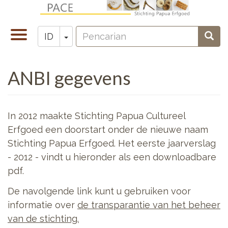
Lompat
ke
Pencarian
isi
Toggle
Toggle Dropdown
Penc
ID
Zoeken
utama
navigation
ANBI gegevens
In 2012 maakte Stichting Papua Cultureel
Erfgoed een doorstart onder de nieuwe naam
Stichting Papua Erfgoed. Het eerste jaarverslag
- 2012 - vindt u hieronder als een downloadbare
pdf.
De navolgende link kunt u gebruiken voor
informatie over
de transparantie van het beheer
van de stichting.