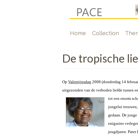
Skip
to
main
Hoofdnavigati
Home
Collection
The
content
De tropische li
Op
Valentijnsdag
2008 (donderdag 14 februar
uitgezonden van de verboden liefde tussen 
tot een enorm sch
jongelui trouwen,
gedaan. De jonge 
enigszins verlege
jeugdjaren. Pater