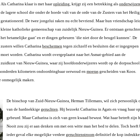
Als Catharina klaar is met haar
opleiding
, krijgt zij een betrekking als
onderwijzer
de lagere school die onder de hoede valt van de orde van de Zusters van het Heilig
gestationeerd. De twee jongelui raken nu echt bevriend. Maar hun vriendschap leid
kleine katholieke gemeenschap van zuidelijk Nieuw-Guinea. Er ontstaan geruchte
het betamelijke gaat’ en er dingen gebeuren ‘die niet door de beugel kunnen’. De
zusters willen Catharina
beschermen
tegen zichzelf en besluiten dat er ingegrepen
moet worden. Catharina wordt overgeplaatst naar het Asmat-gebied aan de
zuidkust van Nieuw-Guinea, waar zij hoofdonderwijzeres wordt op de dorpsschool
r honderden kilometers ondoordringbaar oerwoud en
moeras
gescheiden van Koos.
e onmogelijk maken.
De bisschop van Zuid-Nieuw-Guinea, Herman Tillemans, wil zich persoonlijk o
van de hardnekkige
geruchten
. Hij
bezoekt Catharina
in Agats en vraag haar o
gebeurd. Maar Catharina is zich van geen kwaad bewust. Wat haar betreft zijn 
Nooit zou zij er aan denken om met een witte man het bed te delen. Toch heeft b
ieder geval elke mogelijke verdere
geruchtenstroom
definitief de kop indrukken