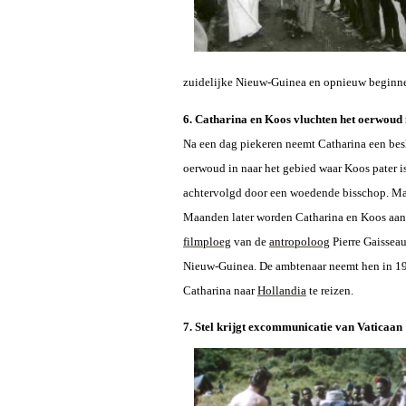
zuidelijke Nieuw-Guinea en opnieuw beginnen
6. Catharina en Koos vluchten het oerwoud 
Na een dag piekeren neemt Catharina een beslu
oerwoud in naar het gebied waar Koos pater i
achtervolgd door een woedende bisschop. Maa
Maanden later worden Catharina en Koos aang
filmploeg
van de
antropoloog
Pierre Gaissea
Nieuw-Guinea. De ambtenaar neemt hen in 195
Catharina naar
Hollandia
te reizen.
7. Stel krijgt excommunicatie van Vaticaan