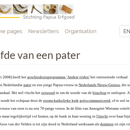
e
me pages
Newsletters
Organisation
E
Z
efde van een pater
i 2008) heeft het
geschiedenisprogramma ‘Andere tijden’
het ontroerende verhaal
een Nederlandse
pater
en een jonge Papua-vrouw in
Nederlands Nieuw-Guinea
, die u
andaal. Het stel vlucht het
oerwoud
in om de woede van de
bisschop
te ontlopen.
A
 wordt het echtpaar door de
rooms-katholieke kerk
geëxcommuniceerd
, of te wel i
vrouw van toen is nu een 70-jarige vrouw. In de film van Annegriet Wietsma vertelt
n maar tegelijkertijd vol humor, op de bank in haar woning in
Utrecht
over haar bij
 Koos van der Velden is tot zijn dood in Nederland werkzaam als
dominee
en zijn vr