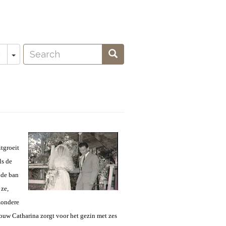
Search
Toggle Dropdown
Search
N
oeken
itgroeit
ls de
n de ban
 ze,
zondere
ouw Catharina zorgt voor het gezin met zes