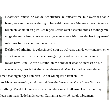
De actieve inmenging van de Nederlandse
kolonisator
, met hun overdaad aan 
brengt een enorme verandering in het zuidoosten van Nieuw-Guinea. De eerste
bijlen en tabak uit en prediken tegelijkertijd over
naastenliefde
en
monogamie
enige decennia later, voorzien van geweren en een Wetboek dat het koppensnell
inheemse tradities en rituelen verbiedt.
De kleine Catharina is gefascineerd door de
welvaart
van de witte mensen en wi
volk
kan verwerven. En zij is nieuwsgierig en wil verder denken dan de
lokale bevolking. Voor de Marind-anim geldt daar waar de lucht en de zee
elkaar raken, daar is het einde van de wereld. Maar Catharina voelt dat er
j met haar eigen ogen kan zien. En dat wil zij leren kennen. Het
aats
Merauke
bezoekt, wordt gerund door de
Zusters van Onze Lieve Vrouwe
t Tilburg. Vanaf het moment van aanmelding moet Catharina haar rieten rokje
lleen nog maar Nederlands praten. Catharina zal er 16 jaar doorbrengen.