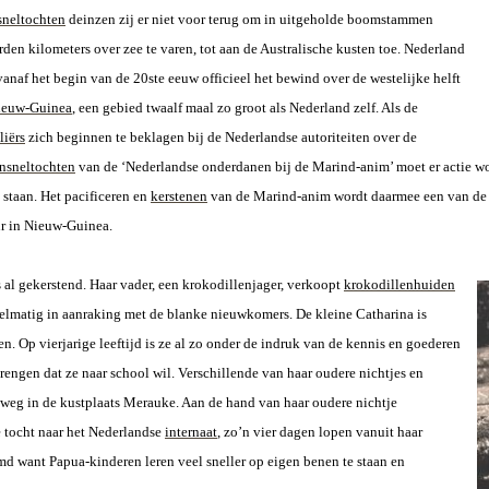
neltochten
deinzen zij er niet voor terug om in uitgeholde boomstammen
den kilometers over zee te varen, tot aan de Australische kusten toe. Nederland
vanaf het begin van de 20ste eeuw officieel het bewind over de westelijke helft
ieuw-Guinea
, een gebied twaalf maal zo groot als Nederland zelf. Als de
liërs
zich beginnen te beklagen bij de Nederlandse autoriteiten over de
nsneltochten
van de ‘Nederlandse onderdanen bij de Marind-anim’ moet er actie w
e staan. Het pacificeren en
kerstenen
van de Marind-anim wordt daarmee een van de 
r in Nieuw-Guinea.
 al gekerstend. Haar vader, een krokodillenjager, verkoopt
krokodillenhuiden
elmatig in aanraking met de blanke nieuwkomers. De kleine Catharina is
n. Op vierjarige leeftijd is ze al zo onder de indruk van de kennis en goederen
engen dat ze naar school wil. Verschillende van haar oudere nichtjes en
 weg in de kustplaats Merauke. Aan de hand van haar oudere nichtje
e tocht naar het Nederlandse
internaat
, zo’n vier dagen lopen vanuit haar
md want Papua-kinderen leren veel sneller op eigen benen te staan en