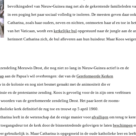
bevolkingsdeel van Nieuw-Guinea mag net als de gekerstende familieleden va
in een poging het paar sociaal volledig te isoleren. De meesten geven daar oo
Catharina, zoals haar ouders, neven en nichten, ontmoeten haar af en toe in h
van het Vaticaan, wordt een
kerkelijke bul
opgestuurd naar de jungle aan de a
herinnert Catharina zich, de bul afleveren aan hun huisdeur. Maar Koos weigert 
zendeling Meeuwis Drost, die nog niet zo lang in Nieuw-Guinea actief is en de
hap
aan de Papua’s wil overbrengen: dat van de
Gereformeerde Kerken
uw in de kolonie en nog niet besmet geraakt met de animositeit die er
ssie en de protestantse zending. Koos is gevoelig voor de in zijn oren verfrissen
 woorden van de gereformeerde zendeling Drost. Het paar keert de rooms-
tholieke kerk definitief de rug toe en trouwt op
5 april 1960
.
tharina leeft in de wetenschap dat de enige manier voor
afvalligen
om terug te kere
 toegangsdeur tot de kerk door de binnentredende gelovigen te laten
beschimpen
e
er gebruikelijk is. Maar Catharina is opgegroeid in de oude katholieke leer en leeft