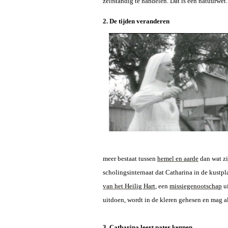
zelfstandig te handelen. Dat is een natuurwet.
2. De tijden veranderen
meer bestaat tussen
hemel en aarde
dan wat zi
scholingsinternaat dat Catharina in de kustpl
van het Heilig Hart
, een
missiegenootschap
ui
uitdoen, wordt in de kleren gehesen en mag a
3. Catharina leert pater kennen