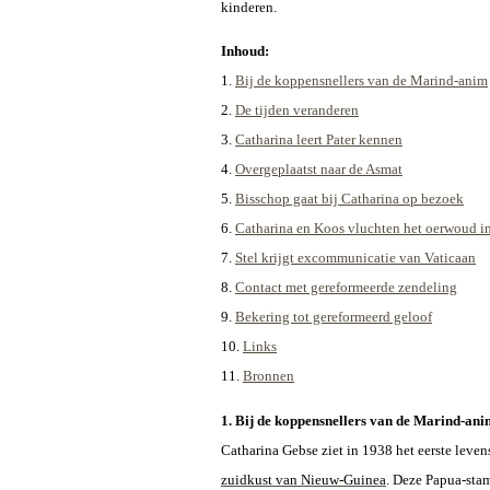
kinderen.
Inhoud:
1.
Bij de koppensnellers van de Marind-anim
2.
De tijden veranderen
3.
Catharina leert Pater kennen
4.
Overgeplaatst naar de Asmat
5.
Bisschop gaat bij Catharina op bezoek
6.
Catharina en Koos vluchten het oerwoud i
7.
Stel krijgt excommunicatie van Vaticaan
8.
Contact met gereformeerde zendeling
9.
Bekering tot gereformeerd geloof
10.
Links
11.
Bronnen
1. Bij de koppensnellers van de Marind-an
Catharina Gebse ziet in 1938 het eerste leven
zuidkust van Nieuw-Guinea
. Deze Papua-stam