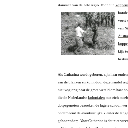
stammen van de hele regio. Voor hun
koppens
honder
voert 
van
N
Austra
koppe
kijk t
bestuu
Als Catharina wordt geboren, zijn haar ouders
aan de blanken en komt door deze handel reg
nieuwsgierig naar de grote wereld om haar hee
die de Nederlandse
kolonialen
met zich meebr
dorpsgenoten bezoeken de lagere school, ver
onderneemt de avontuurlijke kleuter de lang
geboortedorp. Voor Catharina is dat niet vree