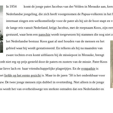
In 1954
komt de jonge pater Jacobus van der Velden in Merauke aan, kers
Nederlandse jongeling, die zich heeft voorgenomen de Papua-volkeren in het b
internaat zingen een welkomstliedje voor de pater als hij uit de boot stapt en 
de lange reis vanuit Nederland, krijgt Jacobus, met de roepnaam Koos, zijn ee
gestuurd, waar hem een
parochie
wordt toegewezen bij stammen die nog niet z
het Nederlandse bestuur. Koos gaat al snel houden van de mensen en
het
gebied waar hij wordt gestationeerd. En telkens als hij na maanden van
zware tochten even komt uitblazen bij de missiepost in Merauke, brengt
rdt niet erg op prijs gesteld door de paters en zusters van de missie. Pater Koos
r lieve lach en haar vriendschappelijke plagerijtjes. En de
sympathie
is
het
liefde op het eerste gezicht
is. Maar in de jaren ’50 is het ondenkbaar voor
w. De twee jonge mensen zijn dubbel in overtreding. Niet alleen is de jonge
ns wordt het van overheidswege ten sterkste ontraden dat een Nederlander en