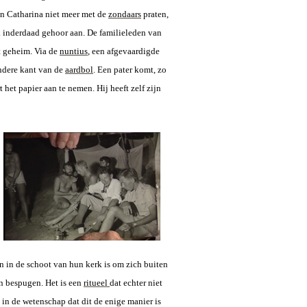
n Catharina niet meer met de
zondaars
praten,
k inderdaad gehoor aan. De familieleden van
et geheim. Via de
nuntius
, een afgevaardigde
ndere kant van de
aardbol
. Een pater komt, zo
het papier aan te nemen. Hij heeft zelf zijn
n in de schoot van hun kerk is om zich buiten
n bespugen. Het is een
ritueel
dat echter niet
 in de wetenschap dat dit de enige manier is