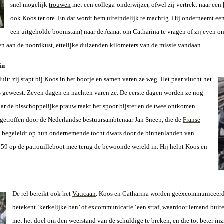
snel mogelijk
trouwen
met een collega-onderwijzer, ofwel zij vertrekt naar een
ook Koos ter ore. En dat wordt hem uiteindelijk te machtig. Hij onderneemt ee
een uitgeholde boomstam) naar de Asmat om Catharina te vragen of zij even onge
 aan de noordkust, ettelijke duizenden kilometers van de missie vandaan.
in
it: zij stapt bij Koos in het bootje en samen varen ze weg. Het paar vlucht het
s geweest. Zeven dagen en nachten varen ze. De eerste dagen worden ze nog
r de bisschoppelijke prauw raakt het spoor bijster en de twee ontkomen.
etroffen door de Nederlandse bestuursambtenaar Jan Sneep, die de
Franse
u begeleidt op hun ondernemende tocht dwars door de binnenlanden van
9 op de patrouilleboot mee terug de bewoonde wereld in. Hij helpt Koos en
De rel bereikt ook het
Vaticaan
. Koos en Catharina worden geëxcommuniceerd.
betekent ‘kerkelijke ban’ of excommunicatie ‘een
straf
, waardoor iemand buit
met het doel om den weerstand van de schuldige te breken, en die tot beter in