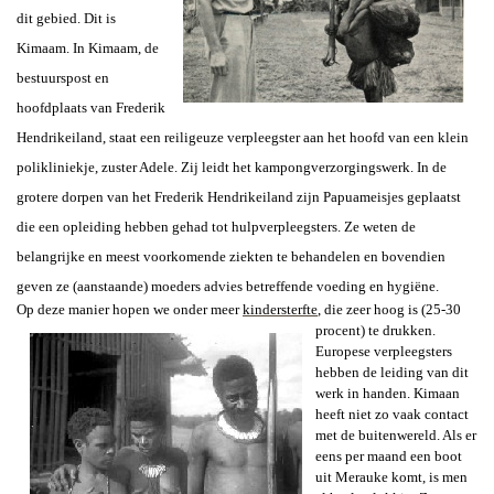
dit gebied. Dit is
Kimaam. In Kimaam, de
bestuurspost en
hoofdplaats van
Frederik
Hendrikeiland
,
staat een reiligeuze verpleegster aan het hoofd van een klein
polikliniekje, zuster Adele. Zij leidt het kampongverzorgingswerk. In de
grotere dorpen van het Frederik Hendrikeiland zijn Papuameisjes geplaatst
die een opleiding hebben gehad tot hulpverpleegsters. Ze weten de
belangrijke en meest voorkomende ziekten te behandelen en bovendien
geven ze (aanstaande) moeders advies betreffende voeding en hygiëne.
Op deze manier hopen we onder meer
kindersterfte
, die zeer hoog is (25-30
procent) te drukken.
Europese verpleegsters
hebben de leiding van dit
werk in handen.
Kimaan
heeft niet zo vaak contact
met de buitenwereld. Als er
eens per maand een boot
uit Merauke komt, is men