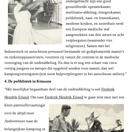
ondergebracht zijn een goed
geoutilleerde operatiekamer,
sterilisatie-afdeling, röntgenkamer,
polikliniek, naai- en linnenkamer,
moderne keuken, en zusterhuis werd
een Europese medische staf
aangetrokken van drie artsen en acht
verpleegsters (waaronder vier
religieuzen). Samen met het
Indonesisch en autochtoon personeel bestaande uit gediplomeerde mantri’s
en ziekenoppassers/sters, voorzien zij vanuit dit centrum in de medische
verzorging van de onderafdeling. En dan is er nog een schare van circa
veertig jongens en meisjes die opgeleid worden voor mantri, dan wel
kampongverzorgsters (een soort hulpverpleegster in het autochtone milieu).”
4. De polikliniek in Kimaam
“Het moeilijkst begaanbare deel van de onderafdeling is wel
Frederik
Hendrik Eiland
.
Om naar
Frederik Hendrik Eiland
te
gaan reist men met een
klein patrouillevaartuigje
over de altijd ruwe
Arafoerenzee naar de
belangrijkste kampong in