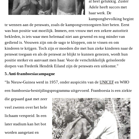
al heel gelukkig. Zuster
Adele heeft succes met
haar werk. De
kampongbevolking begint
te wennen aan de perawats, zoals de kampongverzorgsters hier heten. Eerst
was hun positie wat moeilijk. Immers, een vrouw met een zekere autoriteit
bekleden, is iets waar men helemaal niet aan gewend en nog minder van
gediend is. Vrouwen zijn om de sago te kloppen, om te vissen en om
kinderen te krijgen. Toch zijn er moeders die met hun zieke kinderen naar de
perawat toegaan en als de perawat ze blijkt te kunnen genezen, wordt hun
positie sterker en aanvaart men haar. Voor de verschrikkelijk geïsoleerde
dorpen van Frederik Hendrik Eiland zijn de perawats een uitkomst.”
5. Anti-framboesiacampagne
“In Nieuw-Guinea werd in 1957, onder auspiciën van de
UNICEF
en WHO
een framboesia-bestrijdingsprogramma uitgevoerd. Framboesia is
een ziekte
die gepaard gaat met zeer
veel zweren over het hele
lichaam verspreid. In een
later stadium kan het bot
worden aangetast en