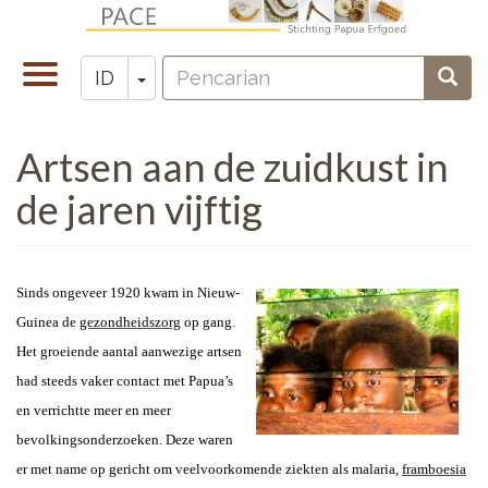
Lompat
ke
Pencarian
isi
Toggle
Toggle Dropdown
Penc
ID
Zoeken
utama
navigation
Artsen aan de zuidkust in
de jaren vijftig
Sinds ongeveer 1920 kwam in Nieuw-
Guinea de
gezondheidszorg
op gang.
Het groeiende aantal aanwezige artsen
had steeds vaker contact met Papua’s
en verrichtte meer en meer
bevolkingsonderzoeken. Deze waren
er met name op gericht om veelvoorkomende ziekten als malaria,
framboesia