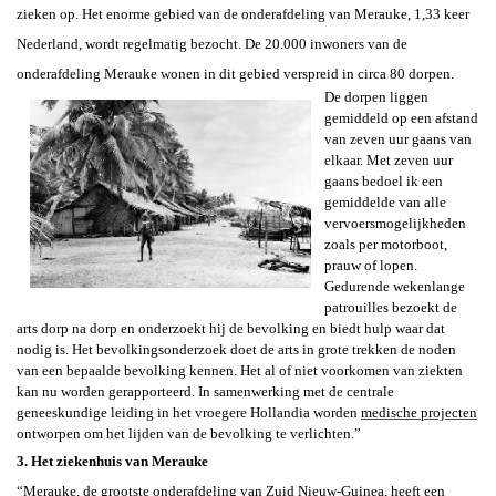
zieken op. Het enorme gebied van de onderafdeling van Merauke, 1,33 keer
Nederland, wordt regelmatig bezocht. De 20.000 inwoners van de
onderafdeling Merauke wonen in dit gebied verspreid in circa 80 dorpen.
De dorpen liggen
gemiddeld op een afstand
van zeven uur gaans van
elkaar. Met zeven uur
gaans bedoel ik een
gemiddelde van alle
vervoersmogelijkheden
zoals per motorboot,
prauw of lopen.
Gedurende wekenlange
patrouilles bezoekt de
arts dorp na dorp en onderzoekt hij de bevolking en biedt hulp waar dat
nodig is. Het bevolkingsonderzoek doet de arts in grote trekken de noden
van een bepaalde bevolking kennen. Het al of niet voorkomen van ziekten
kan nu worden gerapporteerd. In samenwerking met de centrale
geneeskundige leiding in het vroegere Hollandia worden
medische projecten
ontworpen om het lijden van de bevolking te verlichten.”
3. Het ziekenhuis van Merauke
“Merauke, de grootste onderafdeling van
Zuid Nieuw-Guinea, heeft een