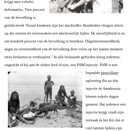
krijgt men velerlei
deformaties. Tien procent
van de bevolking is
geïnfecteerd. Vooral kinderen zijn het slachtoffer. Honderden vliegen zitten
op die zweren en veroorzaken een afschuwelijk lijden. De moeilijkheid is nu
om honderd procent van de bevolking te bereiken. Ongeïnteresseerdheid,
angst en onwetendheid van de bevolking doet velen op het laatste moment
ertoe besluiten te verdwijnen.”
In alle bestuurde gebieden kreeg iedereen,
ongeacht of hij aan de ziekte leed
of niet, een PAM-injectie. PAM is een
bepaalde
penicilline
-
oplossing die na één
injectie de framboesia
binnen enkele dagen
geneest. Dat iedereen een
injectie krijgt vindt zijn
oorzaak in het feit dat er
veel latente lijders zijn.