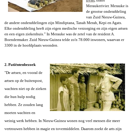
rivier
, thans
Meraukerivier. Merauke is
de grootse onderafdeling
van Zuid Nieuw-Guinea,
de andere onderafdelingen zijn Mindiptana, Tanah Merah, Kepi en Agats.
Elke onderafdeling heeft zijn eigen medische verzorging en zijn eigen artsen
en een eigen ziekenhuis.” In Merauke was de zetel van de resident
A.
Boendermaker
. Zuid Nieuw-Guinea telde zo'n 78.000 inwoners, waarvan er
3300 in de hoofdplaats woonden.
2. Patiëntenbezoek
"De artsen, en vooral de
artsen op de buitenpost,
wachten niet op de zieken
die hun hulp nodig
hebben. Ze zouden lang
moeten wachten en
weinig werk hebben. In Nieuw-Guinea wonen nog veel mensen die meer
vertrouwen hebben in magie en tovermiddelen. Daarom zoekt de arts zijn