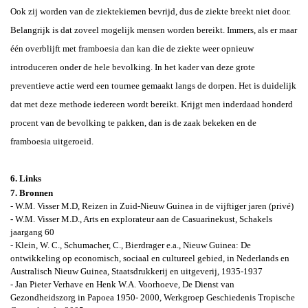
Ook zij worden van de ziektekiemen bevrijd, dus de ziekte breekt niet door.
Belangrijk is dat zoveel mogelijk mensen worden bereikt. Immers, als er maar
één overblijft met framboesia dan kan die de ziekte weer opnieuw
introduceren onder de hele bevolking. In het kader van deze grote
preventieve actie werd een tournee gemaakt langs de dorpen. Het is duidelijk
dat met deze methode iedereen wordt bereikt. Krijgt men inderdaad honderd
procent van de bevolking te pakken, dan is de zaak bekeken en de
framboesia uitgeroeid.
6. Links
7.
Bronnen
- W.M. Visser M.D, Reizen in Zuid-Nieuw Guinea in de vijftiger jaren (privé)
-
W.M. Visser M.D., Arts en explorateur aan de Casuarinekust, Schakels
jaargang 60
- Klein, W. C., Schumacher, C., Bierdrager e.a.,
Nieuw Guinea: De
ontwikkeling op economisch, sociaal en cultureel gebied, in Nederlands en
Australisch Nieuw Guinea
, Staatsdrukkerij en uitgeverij, 1935-1937
- Jan Pieter Verhave en Henk W.A. Voorhoeve, De Dienst van
Gezondheidszorg in Papoea 1950- 2000, Werkgroep Geschiedenis Tropische