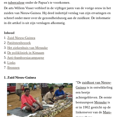
en
tuberculose
onder de Papua’s te voorkomen.
De arts Willem Visser verbleef in de vijftiger jaren van de vorige eeuw in het
zuiden van Nieuw-Guinea. Hij deed indertijd verslag van zijn ervaringen en
schreef onder meer over de gezondheidszorg aan de zuidkust. De informatie
in dit artikel is uit zijn verslagen afkomstig.
Inhoud
1.
Zuid Nieuw-Guinea
2.
Patiëntenbezoek
3.
Het ziekenhuis van Merauke
4.
De polikliniek in Kimaam
5.
Anti-framboesiacampagne
6.
Links
7.
Bronnen
1. Zuid Nieuw-Guinea
“De
zuidkust van Nieuw-
Guinea
is in ontwikkeling
een beetje
achtergebleven. De eerste
bestuurspost
Merauke
is
er in 1902 gesticht op de
linkeroever van de
Maro-