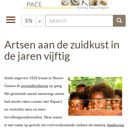
Skip
to
Search
main
Toggle
Toggle Dropdown
Sear
EN
Zoeken
content
navigation
Artsen aan de zuidkust in
de jaren vijftig
Sinds ongeveer 1920 kwam in Nieuw-
Guinea de
gezondheidszorg
op gang.
Het groeiende aantal aanwezige artsen
had steeds vaker contact met Papua’s
en verrichtte meer en meer
bevolkingsonderzoeken. Deze waren
er met name op gericht om veelvoorkomende ziekten als malaria,
framboesia