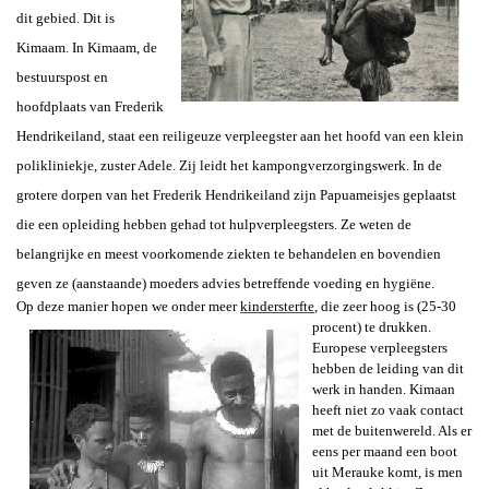
dit gebied. Dit is
Kimaam. In Kimaam, de
bestuurspost en
hoofdplaats van
Frederik
Hendrikeiland
,
staat een reiligeuze verpleegster aan het hoofd van een klein
polikliniekje, zuster Adele. Zij leidt het kampongverzorgingswerk. In de
grotere dorpen van het Frederik Hendrikeiland zijn Papuameisjes geplaatst
die een opleiding hebben gehad tot hulpverpleegsters. Ze weten de
belangrijke en meest voorkomende ziekten te behandelen en bovendien
geven ze (aanstaande) moeders advies betreffende voeding en hygiëne.
Op deze manier hopen we onder meer
kindersterfte
, die zeer hoog is (25-30
procent) te drukken.
Europese verpleegsters
hebben de leiding van dit
werk in handen.
Kimaan
heeft niet zo vaak contact
met de buitenwereld. Als er
eens per maand een boot
uit Merauke komt, is men