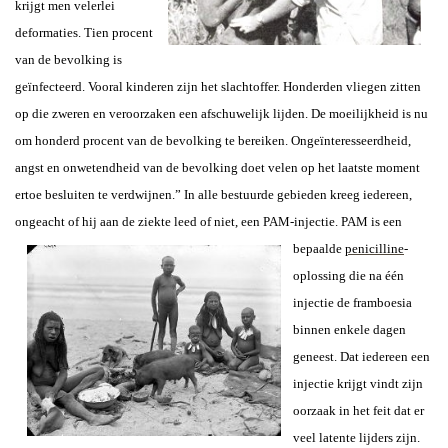
krijgt men velerlei
deformaties. Tien procent
van de bevolking is
geïnfecteerd. Vooral kinderen zijn het slachtoffer. Honderden vliegen zitten
op die zweren en veroorzaken een afschuwelijk lijden. De moeilijkheid is nu
om honderd procent van de bevolking te bereiken. Ongeïnteresseerdheid,
angst en onwetendheid van de bevolking doet velen op het laatste moment
ertoe besluiten te verdwijnen.”
In alle bestuurde gebieden kreeg iedereen,
ongeacht of hij aan de ziekte leed
of niet, een PAM-injectie. PAM is een
bepaalde
penicilline
-
oplossing die na één
injectie de framboesia
binnen enkele dagen
geneest. Dat iedereen een
injectie krijgt vindt zijn
oorzaak in het feit dat er
veel latente lijders zijn.