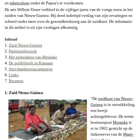
en
tuberculose
onder de Papua’s te voorkomen.
De arts Willem Visser verbleef in de vijftiger jaren van de vorige eeuw in het
zuiden van Nieuw-Guinea. Hij deed indertijd verslag van zijn ervaringen en
schreef onder meer over de gezondheidszorg aan de zuidkust. De informatie
in dit artikel is uit zijn verslagen afkomstig.
Inhoud
1.
Zuid Nieuw-Guinea
2.
Patiëntenbezoek
3.
Het ziekenhuis van Merauke
4.
De polikliniek in Kimaam
5.
Anti-framboesiacampagne
6.
Links
7.
Bronnen
1. Zuid Nieuw-Guinea
“De
zuidkust van Nieuw-
Guinea
is in ontwikkeling
een beetje
achtergebleven. De eerste
bestuurspost
Merauke
is
er in 1902 gesticht op de
linkeroever van de
Maro-