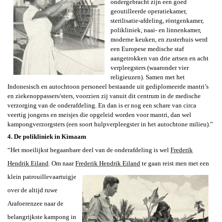
ondergebracht zijn een goed
geoutilleerde operatiekamer,
sterilisatie-afdeling, röntgenkamer,
polikliniek, naai- en linnenkamer,
moderne keuken, en zusterhuis werd
een Europese medische staf
aangetrokken van drie artsen en acht
verpleegsters (waaronder vier
religieuzen). Samen met het
Indonesisch en autochtoon personeel bestaande uit gediplomeerde mantri’s
en ziekenoppassers/sters, voorzien zij vanuit dit centrum in de medische
verzorging van de onderafdeling. En dan is er nog een schare van circa
veertig jongens en meisjes die opgeleid worden voor mantri, dan wel
kampongverzorgsters (een soort hulpverpleegster in het autochtone milieu).”
4. De polikliniek in Kimaam
“Het moeilijkst begaanbare deel van de onderafdeling is wel
Frederik
Hendrik Eiland
.
Om naar
Frederik Hendrik Eiland
te
gaan reist men met een
klein patrouillevaartuigje
over de altijd ruwe
Arafoerenzee naar de
belangrijkste kampong in