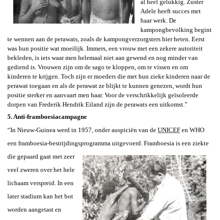
al heel gelukkig. Zuster
Adele heeft succes met
haar werk. De
kampongbevolking begint
te wennen aan de perawats, zoals de kampongverzorgsters hier heten. Eerst
was hun positie wat moeilijk. Immers, een vrouw met een zekere autoriteit
bekleden, is iets waar men helemaal niet aan gewend en nog minder van
gediend is. Vrouwen zijn om de sago te kloppen, om te vissen en om
kinderen te krijgen. Toch zijn er moeders die met hun zieke kinderen naar de
perawat toegaan en als de perawat ze blijkt te kunnen genezen, wordt hun
positie sterker en aanvaart men haar. Voor de verschrikkelijk geïsoleerde
dorpen van Frederik Hendrik Eiland zijn de perawats een uitkomst.”
5. Anti-framboesiacampagne
“In Nieuw-Guinea werd in 1957, onder auspiciën van de
UNICEF
en WHO
een framboesia-bestrijdingsprogramma uitgevoerd. Framboesia is
een ziekte
die gepaard gaat met zeer
veel zweren over het hele
lichaam verspreid. In een
later stadium kan het bot
worden aangetast en