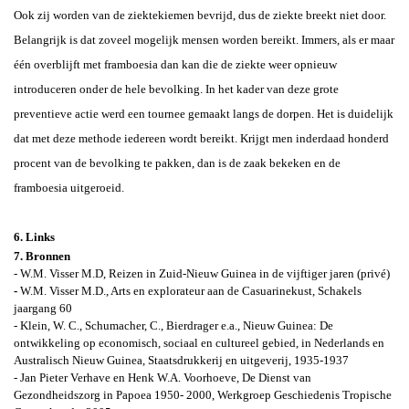
Ook zij worden van de ziektekiemen bevrijd, dus de ziekte breekt niet door.
Belangrijk is dat zoveel mogelijk mensen worden bereikt. Immers, als er maar
één overblijft met framboesia dan kan die de ziekte weer opnieuw
introduceren onder de hele bevolking. In het kader van deze grote
preventieve actie werd een tournee gemaakt langs de dorpen. Het is duidelijk
dat met deze methode iedereen wordt bereikt. Krijgt men inderdaad honderd
procent van de bevolking te pakken, dan is de zaak bekeken en de
framboesia uitgeroeid.
6. Links
7.
Bronnen
- W.M. Visser M.D, Reizen in Zuid-Nieuw Guinea in de vijftiger jaren (privé)
-
W.M. Visser M.D., Arts en explorateur aan de Casuarinekust, Schakels
jaargang 60
- Klein, W. C., Schumacher, C., Bierdrager e.a.,
Nieuw Guinea: De
ontwikkeling op economisch, sociaal en cultureel gebied, in Nederlands en
Australisch Nieuw Guinea
, Staatsdrukkerij en uitgeverij, 1935-1937
- Jan Pieter Verhave en Henk W.A. Voorhoeve, De Dienst van
Gezondheidszorg in Papoea 1950- 2000, Werkgroep Geschiedenis Tropische