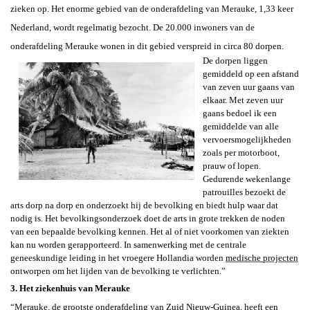
zieken op. Het enorme gebied van de onderafdeling van Merauke, 1,33 keer
Nederland, wordt regelmatig bezocht. De 20.000 inwoners van de
onderafdeling Merauke wonen in dit gebied verspreid in circa 80 dorpen.
De dorpen liggen
gemiddeld op een afstand
van zeven uur gaans van
elkaar. Met zeven uur
gaans bedoel ik een
gemiddelde van alle
vervoersmogelijkheden
zoals per motorboot,
prauw of lopen.
Gedurende wekenlange
patrouilles bezoekt de
arts dorp na dorp en onderzoekt hij de bevolking en biedt hulp waar dat
nodig is. Het bevolkingsonderzoek doet de arts in grote trekken de noden
van een bepaalde bevolking kennen. Het al of niet voorkomen van ziekten
kan nu worden gerapporteerd. In samenwerking met de centrale
geneeskundige leiding in het vroegere Hollandia worden
medische projecten
ontworpen om het lijden van de bevolking te verlichten.”
3. Het ziekenhuis van Merauke
“Merauke, de grootste onderafdeling van
Zuid Nieuw-Guinea, heeft een