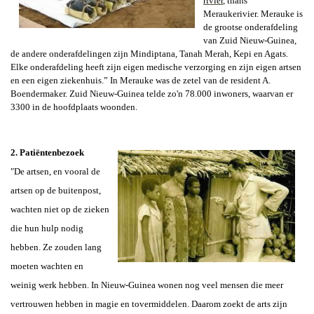
rivier
, thans
Meraukerivier. Merauke is
de grootse onderafdeling
van Zuid Nieuw-Guinea,
de andere onderafdelingen zijn Mindiptana, Tanah Merah, Kepi en Agats.
Elke onderafdeling heeft zijn eigen medische verzorging en zijn eigen artsen
en een eigen ziekenhuis.” In Merauke was de zetel van de resident
A.
Boendermaker
. Zuid Nieuw-Guinea telde zo'n 78.000 inwoners, waarvan er
3300 in de hoofdplaats woonden.
2. Patiëntenbezoek
"De artsen, en vooral de
artsen op de buitenpost,
wachten niet op de zieken
die hun hulp nodig
hebben. Ze zouden lang
moeten wachten en
weinig werk hebben. In Nieuw-Guinea wonen nog veel mensen die meer
vertrouwen hebben in magie en tovermiddelen. Daarom zoekt de arts zijn