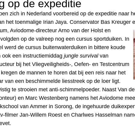
g op de expeditie
en zich in Nederland voorbereid op de expeditie naar h
an het toenmalige Irian Jaya. Conservator Bas Kreuger e
eum,
Aviodome-directeur Arno van der Holst en
 volgden op de valreep nog een cursus sportduiken. In
l werd de cursus buitenwaterduiken in bittere koude
n ook een instructiemiddag
jungle survival
van
ucteur bij het Vliegveiligheids-, Oefen- en Testcentrum
kregen de mannen te horen dat bij een reis naar het
 van een beschimmelde liesstreek op de loer ligt.
stig te strooien met anti-schimmelpoeder. Naast Van der
onteur
) en
Marc Westenberg namens het Aviodome mee. 
ikschool van Ammer in Sorong, de ingehuurde duikexpert 
v-filmer Jan-Willem Roest en Charlwes Hasselman namen
evet.