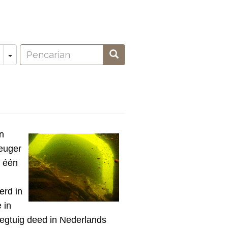
Pencarian
Toggle Dropdown
Pencarian
oeken
n
euger
9 één
erd in
 in
iegtuig deed in Nederlands