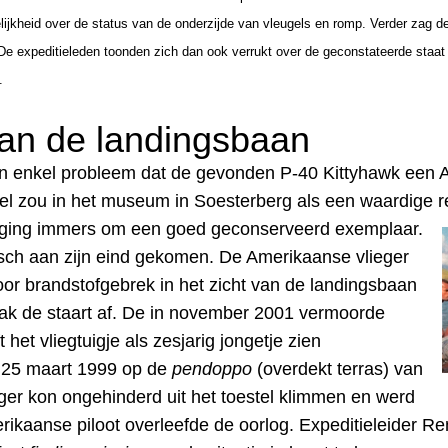
lijkheid over de status van de onderzijde van vleugels en romp. Verder zag de
expeditieleden toonden zich dan ook verrukt over de geconstateerde staat va
.
 van de landingsbaan
 enkel probleem dat de gevonden P-40 Kittyhawk een A
stel zou in het museum in Soesterberg als een waardige 
 ging immers om een goed geconserveerd exemplaar.
ïsch aan zijn eind gekomen. De Amerikaanse vlieger
door brandstofgebrek in het zicht van de landingsbaan
rak de staart af. De in november 2001 vermoorde
het vliegtuigje als zesjarig jongetje zien
p 25 maart 1999 op de
pendoppo
(overdekt terras) van
ieger kon ongehinderd uit het toestel klimmen en werd
ikaanse piloot overleefde de oorlog.
Expeditieleider Re