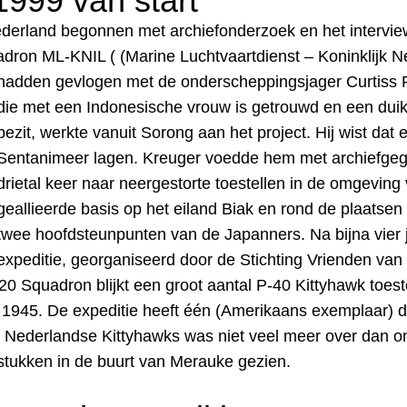
 1999 van start
Nederland begonnen met
archiefonderzoek en het intervi
uadron ML-KNIL ( (Marine Luchtvaartdienst – Koninklijk 
hadden gevlogen
met de onderscheppingsjager Curtiss 
die met een Indonesische vrouw is getrouwd en een dui
bezit, werkte vanuit Sorong aan het project. Hij wist dat 
Sentanimeer lagen. Kreuger voedde hem met archiefge
drietal keer naar neergestorte toestellen in de omgeving
geallieerde basis op het eiland Biak en rond de plaatse
twee hoofdsteunpunten van de Japanners. Na bijna vier 
expeditie, georganiseerd door de Stichting Vrienden van h
120 Squadron blijkt een groot aantal P-40 Kittyhawk toest
 1945. De expeditie heeft één (Amerikaans exemplaar) 
 Nederlandse Kittyhawks was niet veel meer over dan o
stukken in de buurt van Merauke gezien.