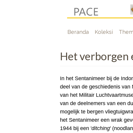
Lompat
ke
isi
Hoofdnavigati
Beranda
Koleksi
Them
utama
Het verborgen 
In het Sentanimeer bij de Indo
deel van de geschiedenis van
van het Militair Luchtvaartmu
van de deelnemers van een dui
mogelijk te bergen vliegtuigwr
het Sentanimeer een wrak gev
1944 bij een '
ditching
' (noodla