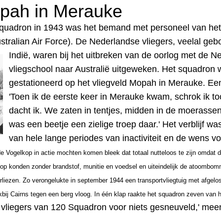
opah in Merauke
 Squadron in 1943 was het bemand met personeel van he
tralian Air Force). De Nederlandse vliegers, veelal geb
Indië, waren bij het uitbreken van de
oorlog met de Ne
vliegschool naar Australië uitgeweken.
Het
squadron w
gestationeerd op het vliegveld Mopah in Merauke.
Een
'Toen ik de eerste keer in Merauke kwam, schrok ik t
dacht ik. We zaten in tentjes, midden in de moerass
was een beetje een zielige troep daar.' Het verblijf wa
van hele lange periodes van inactiviteit en de wens v
e Vogelkop in actie mochten komen bleek dat totaal nutteloos te zijn omdat 
op konden zonder brandstof, munitie en voedsel en uiteindelijk de atoombo
rliezen. Zo
verongelukte
i
n september 1944 een transportvliegtuig met afgelost
akbij Cairns tegen een berg vloog. In één klap raakte het squadron zeven van haa
l vliegers van 120 Squadron voor niets gesneuveld,' meen