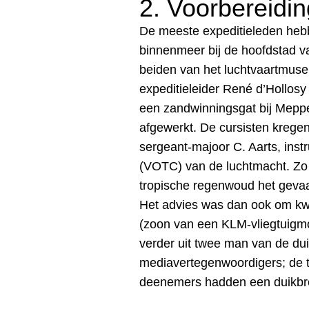
2. Voorbereidin
De meeste expeditieleden hebb
binnenmeer bij de hoofdstad v
beiden van het luchtvaartmus
expeditieleider René d’Hollosy
een zandwinningsgat bij Meppe
afgewerkt. De cursisten krege
sergeant-majoor C. Aarts, instr
(VOTC) van de luchtmacht. Zo 
tropische regenwoud het gevaar
Het advies was dan ook om kwi
(zoon van een KLM-vliegtuigm
verder uit twee man van de du
mediavertegenwoordigers; de t
deenemers hadden een duikbr