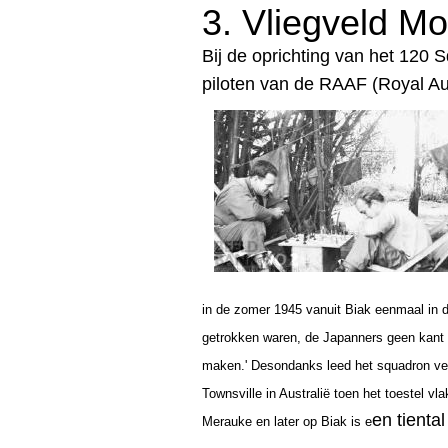
3. V
liegveld M
Bij de oprichting van het 120
piloten van de RAAF (Royal Aus
in de zomer 1945 vanuit Biak eenmaal in d
getrokken waren, de Japanners geen kant 
maken.'
Desondanks leed het squadron ve
Townsville in Australië toen het toestel vl
en tienta
Merauke en later op Biak is e