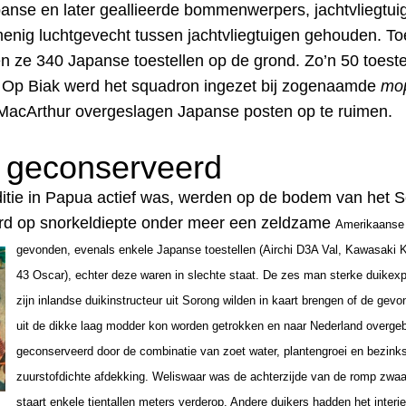
anse en later geallieerde bommenwerpers, jachtvliegtui
s menig luchtgevecht tussen jachtvliegtuigen gehouden. T
n ze 340 Japanse toestellen op de grond. Zo’n 50 toest
. Op Biak werd het squadron ingezet bij zogenaamde
mo
 MacArthur overgeslagen Japanse posten op te ruimen.
d geconserveerd
itie in Papua actief was, werden op de bodem van het Se
werd op snorkeldiepte onder meer een zeldzame
Amerikaanse
gevonden, evenals enkele Japanse toestellen (Airchi D3A Val, Kawasaki 
43 Oscar), echter deze waren in slechte staat.
De zes man sterke duikexp
zijn inlandse duikinstructeur uit Sorong wilden in kaart brengen of de ge
uit de dikke laag modder kon worden getrokken en naar Nederland overgeb
geconserveerd door de combinatie van zoet water,
plantengroei en bezinks
zuurstofdichte afdekking. Weliswaar was de achterzijde van de romp zwa
staart enkele tientallen meters verderop. Andere duikers hadden het interieu