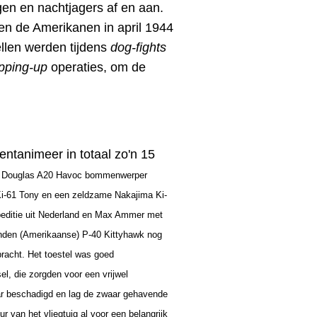
gen en nachtjagers af en aan.
oen de Amerikanen in april 1944
ellen werden tijdens
dog-fights
pping-up
operaties, om de
ntanimeer in totaal zo'n 15
 Douglas A20 Havoc bommenwerper
Ki-61
Tony en een zeldzame
Nakajima
Ki-
editie uit Nederland en Max Ammer met
vonden (Amerikaanse) P-40 Kittyhawk nog
racht. Het toestel was goed
el, die zorgden voor een vrijwel
ar beschadigd en lag de zwaar gehavende
r van het vliegtuig al voor een belangrijk