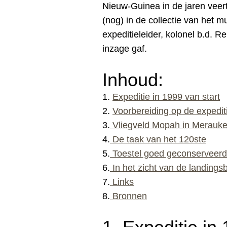
Nieuw-Guinea in de jaren veert
(nog) in de collectie van het 
expeditieleider, kolonel b.d. Re
inzage gaf.
Inhoud:
1.
Expeditie in 1999 van start
2.
Voorbereiding op de expedit
3.
V
liegveld Mopah in Merauk
4.
De taak van het 120ste
5
.
Toestel goed geconserveerd
6.
In het zicht van de landings
7.
Links
8.
Bronnen