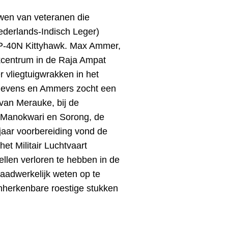
ewen van veteranen die
Nederlands-Indisch Leger)
P-40N Kittyhawk.
Max Ammer,
kcentrum in de Raja Ampat
er vliegtuigwrakken in het
gevens en Ammers zocht een
 van Merauke, bij de
n Manokwari en Sorong, de
jaar voorbereiding vond de
et Militair Luchtvaart
ellen verloren te hebben in de
daadwerkel
ijk weten op te
nherkenbare roestige stukken