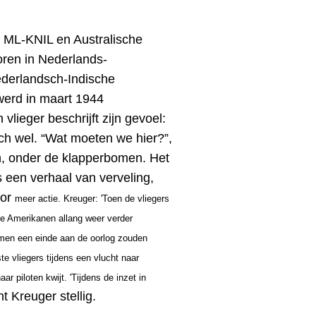
t ML-KNIL en Australische
oren in Nederlands-
derlandsch-Indische
erd in maart 1944
 vlieger beschrijft zijn gevoel:
och wel. “Wat moeten we hier?”,
en, onder de klapperbomen. Het
s een verhaal van verveling,
oor
meer actie. Kreuger: 'Toen de vliegers
de Amerikanen allang weer verder
mmen een einde aan de oorlog zouden
e vliegers tijdens een vlucht naar
r piloten kwijt. 'Tijdens de inzet in
t Kreuger stellig.