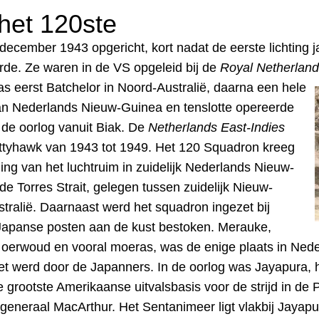
het 120ste
cember 1943 opgericht, kort nadat de eerste lichting ja
eerde. Ze waren in de VS opgeleid bij de
Royal Netherlands
was
e
erst Batchelor in Noord-Australië, daarna een hele
 van Nederlands Nieuw-Guinea en tenslotte opereerde
 de oorlog vanuit Biak. De
Netherlands East-Indies
ttyhawk van 1943 tot 1949. Het 120 Squadron kreeg
ing van het luchtruim in zuidelijk
Nederlands Nieuw-
e Torres Strait, gelegen tussen zuidelijk Nieuw-
tralië. Daarnaast werd het squadron ingezet bij
Japanse posten aan de kust bestoken.
Merauke,
oerwoud en vooral moeras, was de enige plaats in Neder
t werd door de Japanners. In de oorlog was Jayapura, h
grootste Amerikaanse uitvalsbasis voor de strijd in de Pa
generaal MacArthur. Het Sentanimeer ligt vlakbij Jayapu