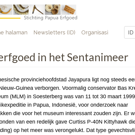
e
e halaman
Newsletters (ID)
Organisasi
ID
Z
erfgoed in het Sentanimeer
nesische provinciehoofdstad Jayapura ligt nog steeds ee
 Nieuw-Guinea verborgen. Voormalig conservator Bas Kr
seum (MLM) in Soesterberg was van 11 tot 30 maart 199
kexpeditie in Papua, Indonesië, voor onderzoek naar
akken die voor het museum interessant zouden zijn.
Er w
onden van een redelijk gave
Curtiss P-40N Kittyhawk die
nding)
op het meer was verongelukt. Dat type gevechtsvl