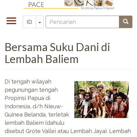
Lompat
ke
Pencarian
isi
Toggle
Toggle Dropdown
Penc
ID
Zoeken
utama
navigation
Bersama Suku Dani di
Lembah Baliem
Di tengah wilayah
pegunungan tengah
Propinsi Papua di
Indonesia, d/h Nieuw-
Guinea Belanda, terletak
lembah Baliem (dahulu
disebut Grote Vallei atau Lembah Jaya). Lembah