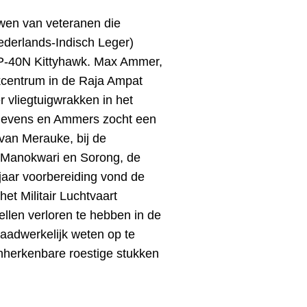
ewen van veteranen die
Nederlands-Indisch Leger)
P-40N Kittyhawk.
Max Ammer,
kcentrum in de Raja Ampat
er vliegtuigwrakken in het
gevens en Ammers zocht een
 van Merauke, bij de
n Manokwari en Sorong, de
jaar voorbereiding vond de
et Militair Luchtvaart
ellen verloren te hebben in de
daadwerkel
ijk weten op te
nherkenbare roestige stukken