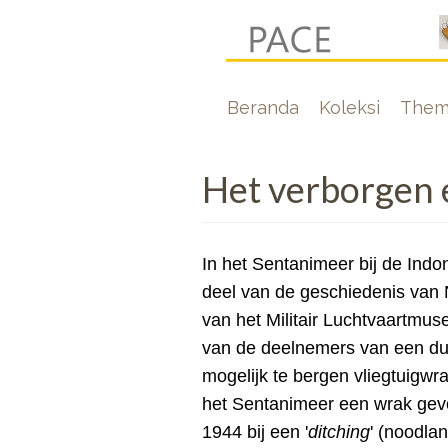
Lompat
ke
isi
Hoofdnavigati
Beranda
Koleksi
Them
utama
Het verborgen 
In het Sentanimeer bij de Indo
deel van de geschiedenis van
van het Militair Luchtvaartmu
van de deelnemers van een dui
mogelijk te bergen vliegtuigwr
het Sentanimeer een wrak gev
1944 bij een '
ditching
' (noodla