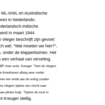
t ML-KNIL en Australische
oren in Nederlands-
derlandsch-Indische
erd in maart 1944
 vlieger beschrijft zijn gevoel:
och wel. “Wat moeten we hier?”,
en, onder de klapperbomen. Het
s een verhaal van verveling,
oor
meer actie. Kreuger: 'Toen de vliegers
de Amerikanen allang weer verder
mmen een einde aan de oorlog zouden
e vliegers tijdens een vlucht naar
r piloten kwijt. 'Tijdens de inzet in
t Kreuger stellig.