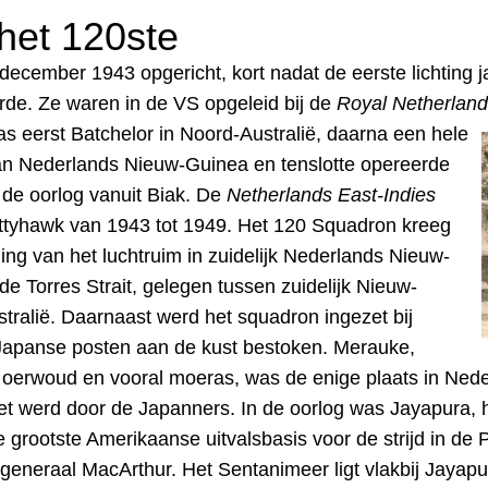
het 120ste
cember 1943 opgericht, kort nadat de eerste lichting ja
eerde. Ze waren in de VS opgeleid bij de
Royal Netherlands
was
e
erst Batchelor in Noord-Australië, daarna een hele
 van Nederlands Nieuw-Guinea en tenslotte opereerde
 de oorlog vanuit Biak. De
Netherlands East-Indies
ttyhawk van 1943 tot 1949. Het 120 Squadron kreeg
ing van het luchtruim in zuidelijk
Nederlands Nieuw-
e Torres Strait, gelegen tussen zuidelijk Nieuw-
tralië. Daarnaast werd het squadron ingezet bij
Japanse posten aan de kust bestoken.
Merauke,
oerwoud en vooral moeras, was de enige plaats in Neder
t werd door de Japanners. In de oorlog was Jayapura, h
grootste Amerikaanse uitvalsbasis voor de strijd in de Pa
generaal MacArthur. Het Sentanimeer ligt vlakbij Jayapu