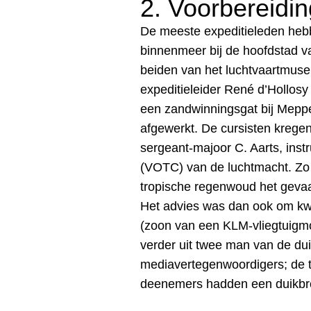
2. Voorbereidin
De meeste expeditieleden hebb
binnenmeer bij de hoofdstad v
beiden van het luchtvaartmus
expeditieleider René d’Hollosy
een zandwinningsgat bij Meppe
afgewerkt. De cursisten krege
sergeant-majoor C. Aarts, instr
(VOTC) van de luchtmacht. Zo 
tropische regenwoud het gevaar
Het advies was dan ook om kwi
(zoon van een KLM-vliegtuigm
verder uit twee man van de du
mediavertegenwoordigers; de t
deenemers hadden een duikbr