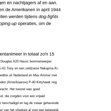
gen en nachtjagers af en aan.
oen de Amerikanen in april 1944
ellen werden tijdens
dog-fights
pping-up
operaties, om de
ntanimeer in totaal zo'n 15
 Douglas A20 Havoc bommenwerper
Ki-61
Tony en een zeldzame
Nakajima
Ki-
editie uit Nederland en Max Ammer met
vonden (Amerikaanse) P-40 Kittyhawk nog
racht. Het toestel was goed
el, die zorgden voor een vrijwel
ar beschadigd en lag de zwaar gehavende
r van het vliegtuig al voor een belangrijk