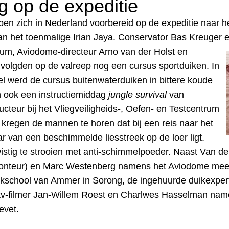
g op de expeditie
en zich in Nederland voorbereid op de expeditie naar h
an het toenmalige Irian Jaya. Conservator Bas Kreuger e
eum,
Aviodome-directeur Arno van der Holst en
 volgden op de valreep nog een cursus sportduiken. In
l werd de cursus buitenwaterduiken in bittere koude
n ook een instructiemiddag
jungle survival
van
ucteur bij het Vliegveiligheids-, Oefen- en Testcentrum
kregen de mannen te horen dat bij een reis naar het
 van een beschimmelde liesstreek op de loer ligt.
stig te strooien met anti-schimmelpoeder. Naast Van der
onteur
) en
Marc Westenberg namens het Aviodome mee. 
ikschool van Ammer in Sorong, de ingehuurde duikexpert 
v-filmer Jan-Willem Roest en Charlwes Hasselman namen
evet.