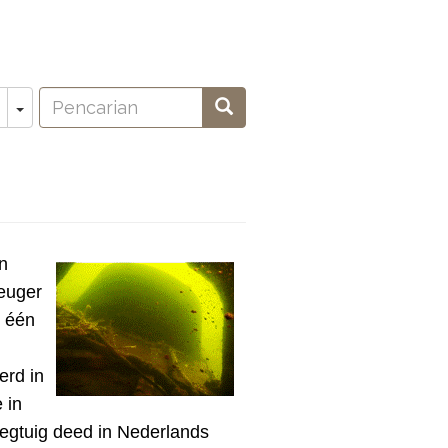
Pencarian
Toggle Dropdown
Pencarian
oeken
n
euger
9 één
erd in
 in
iegtuig deed in Nederlands