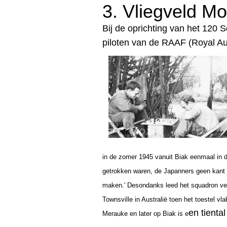
3. V
liegveld M
Bij de oprichting van het 120
piloten van de RAAF (Royal Aus
in de zomer 1945 vanuit Biak eenmaal in d
getrokken waren, de Japanners geen kant 
maken.'
Desondanks leed het squadron ve
Townsville in Australië toen het toestel vl
en tienta
Merauke en later op Biak is e