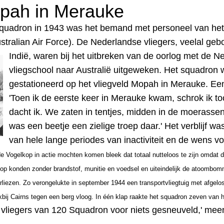
opah in Merauke
 Squadron in 1943 was het bemand met personeel van he
tralian Air Force). De Nederlandse vliegers, veelal geb
Indië, waren bij het uitbreken van de
oorlog met de Ne
vliegschool naar Australië uitgeweken.
Het
squadron w
gestationeerd op het vliegveld Mopah in Merauke.
Een
'Toen ik de eerste keer in Merauke kwam, schrok ik t
dacht ik. We zaten in tentjes, midden in de moerass
was een beetje een zielige troep daar.' Het verblijf wa
van hele lange periodes van inactiviteit en de wens v
e Vogelkop in actie mochten komen bleek dat totaal nutteloos te zijn omdat 
op konden zonder brandstof, munitie en voedsel en uiteindelijk de atoombo
rliezen. Zo
verongelukte
i
n september 1944 een transportvliegtuig met afgelost
akbij Cairns tegen een berg vloog. In één klap raakte het squadron zeven van haa
l vliegers van 120 Squadron voor niets gesneuveld,' meen