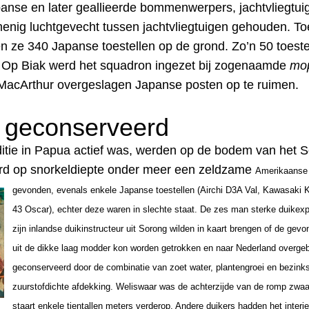
anse en later geallieerde bommenwerpers, jachtvliegtui
s menig luchtgevecht tussen jachtvliegtuigen gehouden. T
n ze 340 Japanse toestellen op de grond. Zo’n 50 toest
. Op Biak werd het squadron ingezet bij zogenaamde
mo
 MacArthur overgeslagen Japanse posten op te ruimen.
d geconserveerd
itie in Papua actief was, werden op de bodem van het Se
werd op snorkeldiepte onder meer een zeldzame
Amerikaanse
gevonden, evenals enkele Japanse toestellen (Airchi D3A Val, Kawasaki 
43 Oscar), echter deze waren in slechte staat.
De zes man sterke duikexp
zijn inlandse duikinstructeur uit Sorong wilden in kaart brengen of de ge
uit de dikke laag modder kon worden getrokken en naar Nederland overgeb
geconserveerd door de combinatie van zoet water,
plantengroei en bezinks
zuurstofdichte afdekking. Weliswaar was de achterzijde van de romp zwa
staart enkele tientallen meters verderop. Andere duikers hadden het interieu