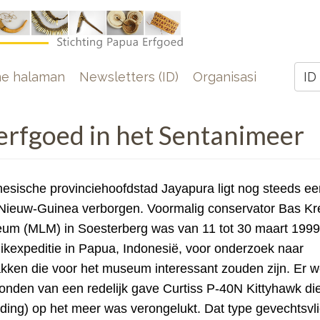
e
e halaman
Newsletters (ID)
Organisasi
ID
Z
erfgoed in het Sentanimeer
nesische provinciehoofdstad Jayapura ligt nog steeds ee
 Nieuw-Guinea verborgen. Voormalig conservator Bas Kr
seum (MLM) in Soesterberg was van 11 tot 30 maart 199
kexpeditie in Papua, Indonesië, voor onderzoek naar
akken die voor het museum interessant zouden zijn.
Er w
onden van een redelijk gave
Curtiss P-40N Kittyhawk die
nding)
op het meer was verongelukt. Dat type gevechtsvl