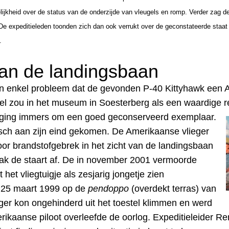
lijkheid over de status van de onderzijde van vleugels en romp. Verder zag de
expeditieleden toonden zich dan ook verrukt over de geconstateerde staat va
.
 van de landingsbaan
 enkel probleem dat de gevonden P-40 Kittyhawk een A
stel zou in het museum in Soesterberg als een waardige 
 ging immers om een goed geconserveerd exemplaar.
ïsch aan zijn eind gekomen. De Amerikaanse vlieger
door brandstofgebrek in het zicht van de landingsbaan
rak de staart af. De in november 2001 vermoorde
het vliegtuigje als zesjarig jongetje zien
p 25 maart 1999 op de
pendoppo
(overdekt terras) van
ieger kon ongehinderd uit het toestel klimmen en werd
ikaanse piloot overleefde de oorlog.
Expeditieleider Re