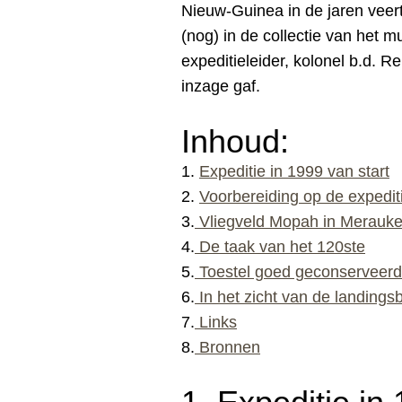
Nieuw-Guinea in de jaren veert
(nog) in de collectie van het 
expeditieleider, kolonel b.d. Re
inzage gaf.
Inhoud:
1.
Expeditie in 1999 van start
2.
Voorbereiding op de expedit
3.
V
liegveld Mopah in Merauk
4.
De taak van het 120ste
5
.
Toestel goed geconserveerd
6.
In het zicht van de landings
7.
Links
8.
Bronnen