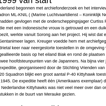
 1999 van start
Nederland begonnen met
archiefonderzoek en het intervi
uadron ML-KNIL ( (Marine Luchtvaartdienst – Koninklijk 
hadden gevlogen
met de onderscheppingsjager Curtiss 
die met een Indonesische vrouw is getrouwd en een dui
bezit, werkte vanuit Sorong aan het project. Hij wist dat 
Sentanimeer lagen. Kreuger voedde hem met archiefge
drietal keer naar neergestorte toestellen in de omgeving
geallieerde basis op het eiland Biak en rond de plaatse
twee hoofdsteunpunten van de Japanners. Na bijna vier 
expeditie, georganiseerd door de Stichting Vrienden van h
120 Squadron blijkt een groot aantal P-40 Kittyhawk toest
 1945. De expeditie heeft één (Amerikaans exemplaar) 
 Nederlandse Kittyhawks was niet veel meer over dan o
stukken in de buurt van Merauke gezien.