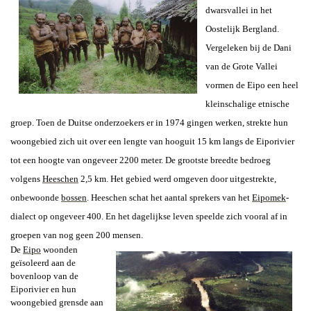
dwarsvallei in het
Oostelijk Bergland.
Vergeleken bij de Dani
van de Grote Vallei
vormen de Eipo een heel
kleinschalige etnische
groep. Toen de Duitse onderzoekers er in 1974 gingen werken, strekte hun
woongebied zich uit over een lengte van hooguit 15 km langs de Eiporivier
tot een hoogte van ongeveer 2200 meter. De grootste breedte bedroeg
volgens
Heeschen
2,5 km. Het gebied werd omgeven door uitgestrekte,
onbewoonde
bossen
. Heeschen schat het aantal sprekers van het
Eipomek
-
dialect op ongeveer 400. En het dagelijkse leven speelde zich vooral af in
groepen van nog geen 200 mensen.
De
Eipo
woonden
geïsoleerd aan de
bovenloop van de
Eiporivier en hun
woongebied grensde aan