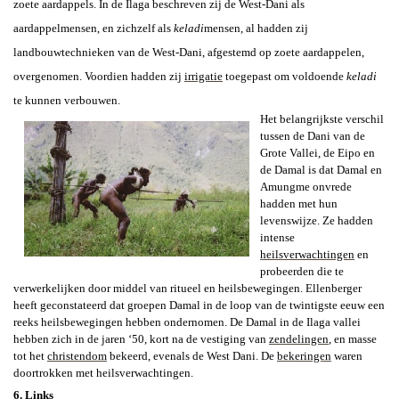
zoete aardappels. In de Ilaga beschreven zij de West-Dani als
aardappelmensen, en zichzelf als
keladi
mensen, al hadden zij
landbouwtechnieken van de West-Dani, afgestemd op zoete aardappelen,
overgenomen. Voordien hadden zij
irrigatie
t
oegepast om voldoende
keladi
te kunnen verbouwen.
Het belangrijkste verschil
tussen de Dani van de
Grote Vallei, de Eipo en
de Damal is dat Damal en
Amungme onvrede
hadden met hun
levenswijze. Ze hadden
intense
heilsverwachtingen
en
probeerden die te
verwerkelijken door middel van ritueel en heilsbewegingen. Ellenberger
heeft geconstateerd dat groepen Damal in de loop van de twintigste eeuw een
reeks heilsbewegingen hebben ondernomen. De Damal in de Ilaga vallei
hebben zich in de jaren ‘50, kort na de vestiging van
zendelingen
, en masse
tot het
christendom
bekeerd, evenals de West Dani. De
bekeringen
waren
doortrokken met heilsverwachtingen.
6. Links