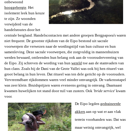
onbewoond
hooggebergte
. Het
isolement leek hun keuze
te zijn. Ze woonden
verwijderd van de
handelsroutes door het
centrale bergland. Handelscontacten met andere groepen Bergpapoea's waren
niet frequent. De grootste rijkdom van de Eipo bestond uit sacrale
voorwerpen die verwezen naar de wordingstijd van hun cultuur en hun
samenleving. Deze sacrale voorwerpen, die zorgvuldig in mannenhuizen
werden bewaard, ontleenden hun belang ook aan de voorouderverering van
de Eipo. Zij schreven de wording van hun
wereld
toe aan de stamvaders van
hun clans. Zoals bij de Dani van de Grote Vallei was ook bij hen ritueel van
groot belang in hun leven. Dat ritueel was ten dele gericht op de voorouders.
Vervreemdbare rijkdommen waren veel minder omvangrijk. De varkensstapel
was zeer klein. Bruidsprijzen waren eveneens gering in omvang. Daarnaast
kwamen huwelijken tot stand door ruil van zusters. Ook
'bride service
' kwam
voor.
De Eipo legden
gedraineerde
akkers
aan op wat er aan vlak
terrein voorhanden was. Dat was
maar weinig omvangrijk, wel