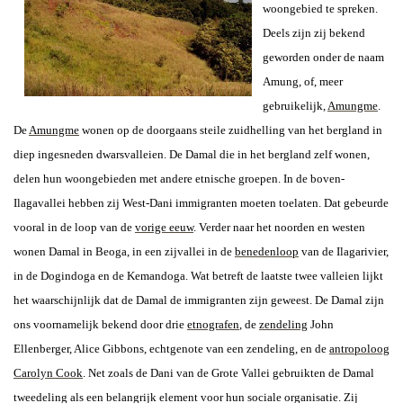
woongebied te spreken.
Deels zijn zij bekend
geworden onder de naam
Amung, of, meer
gebruikelijk,
Amungme
.
De
Amungme
wonen op de doorgaans steile zuidhelling van het bergland in
diep ingesneden dwarsvalleien. De Damal die in het bergland zelf wonen,
delen hun woongebieden met andere etnische groepen. In de boven-
Ilagavallei hebben zij West-Dani immigranten moeten toelaten. Dat gebeurde
vooral in de loop van de
vorige eeuw
. Verder naar het noorden en westen
wonen Damal in Beoga, in een zijvallei in de
benedenloop
van de Ilagarivier,
in de Dogindoga en de Kemandoga. Wat betreft de laatste twee valleien lijkt
het waarschijnlijk dat de Damal de immigranten zijn geweest. De Damal zijn
ons voornamelijk bekend door drie
etnografen
, de
zendeling
John
Ellenberger, Alice Gibbons, echtgenote van een zendeling, en de
antropoloog
Carolyn Cook
. Net zoals de Dani van de Grote Vallei gebruikten de Damal
tweedeling als een belangrijk element voor hun sociale organisatie. Zij