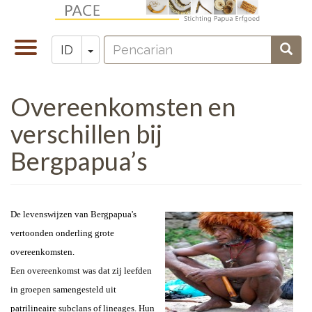
Lompat
ke
Pencarian
isi
Toggle
Toggle Dropdown
Penc
ID
Zoeken
utama
navigation
Overeenkomsten en
verschillen bij
Bergpapua’s
De levenswijzen van Bergpapua's
vertoonden onderling grote
overeenkomsten.
Een overeenkomst was dat zij leefden
in groepen samengesteld uit
patrilineaire
subclans of lineages.
Hun