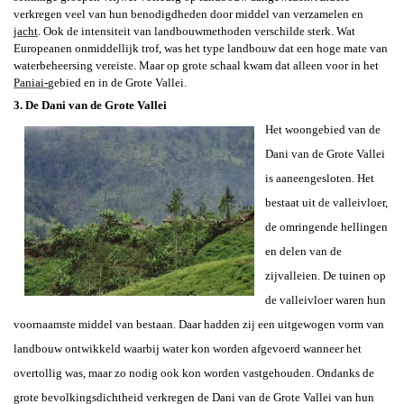
verkregen veel van hun benodigdheden door middel van verzamelen en
jacht
. Ook de intensiteit van landbouwmethoden verschilde sterk. Wat
Europeanen onmiddellijk trof, was het type landbouw dat een hoge mate van
waterbeheersing vereiste. Maar op grote schaal kwam dat alleen voor in het
Paniai-
gebied en in de Grote Vallei.
3. De Dani van de Grote Vallei
Het woongebied van de
Dani van de Grote Vallei
is aaneengesloten. Het
bestaat uit de valleivloer,
de omringende hellingen
en delen van de
zijvalleien. De tuinen op
de valleivloer waren hun
voornaamste middel van bestaan. Daar hadden zij een uitgewogen vorm van
landbouw ontwikkeld waarbij water kon worden afgevoerd wanneer het
overtollig was, maar zo nodig ook kon worden vastgehouden. Ondanks de
grote bevolkingsdichtheid verkregen de Dani van de Grote Vallei van hun