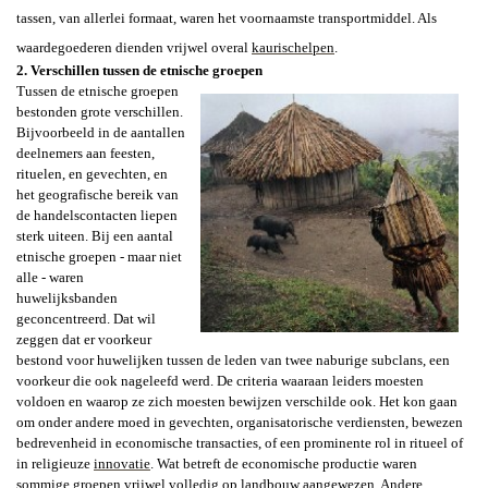
tassen, van allerlei formaat, waren het voornaamste transportmiddel. Als
waardegoederen dienden vrijwel overal
kaurischelpen
.
2. Verschillen tussen de etnische groepen
Tussen de etnische groepen
bestonden grote verschillen.
Bijvoorbeeld in de aantallen
deelnemers aan feesten,
rituelen, en gevechten, en
het geografische bereik van
de handelscontacten liepen
sterk uiteen. Bij een aantal
etnische groepen - maar niet
alle - waren
huwelijksbanden
geconcentreerd. Dat wil
zeggen dat er voorkeur
bestond voor huwelijken tussen de leden van twee naburige subclans, een
voorkeur die ook nageleefd werd. De criteria waaraan leiders moesten
voldoen en waarop ze zich moesten bewijzen verschilde ook. Het kon gaan
om onder andere moed in gevechten, organisatorische verdiensten, bewezen
bedrevenheid in economische transacties, of een prominente rol in ritueel of
in religieuze
innovatie
. Wat betreft de economische productie waren
sommige groepen vrijwel volledig op landbouw aangewezen. Andere