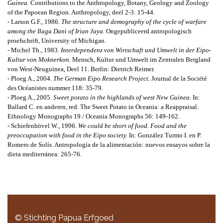
Guinea.
Contributions to the Anthropology, Botany, Geology and Zoology
of the Papoean Region. Anthropology, deel 2-3: 15-44.
- Larson G.F., 1986.
The structure and demography of the cycle of warfare
among the Ilaga Dani of Irian Jaya.
Ongepubliceerd antropologisch
proefschrift, University of Michigan.
- Michel Th., 1983.
Interdependenz von Wirtschaft und Umwelt in der Eipo-
Kultur von Moknerkon.
Mensch, Kultur und Umwelt im Zentralen Bergland
von West-Neuguinea, Deel 11. Berlin: Dietrich Reimer.
- Ploeg A., 2004.
The German Eipo Research Project.
Journal de la Société
des Océanistes nummer 118: 35-79.
- Ploeg A., 2005.
Sweet potato in the highlands of west New Guinea.
In:
Ballard C. en anderen, red. The Sweet Potato in Oceania: a Reappraisal.
Ethnology Monographs 19 / Oceania Monographs 56: 149-162.
- Schiefenhövel W., 1996.
We could be short of food. Food and the
preoccupation with food in the Eipo society.
In: González Turmo I. en P.
Romero de Solís. Antropología de la alimentación: nuevos ensayos sobre la
dieta mediterránea: 265-76.
© Stichting Papua Erfgoed