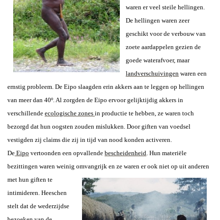
waren er veel steile hellingen.
De hellingen waren zeer
geschikt voor de verbouw van
zoete aardappelen gezien de
goede waterafvoer, maar
landverschuivingen
waren een
ernstig probleem. De Eipo slaagden erin akkers aan te leggen op hellingen
van meer dan 40º. Al zorgden de Eipo ervoor gelijktijdig akkers in
verschillende
ecologische zones
in productie te hebben, ze waren toch
bezorgd dat hun oogsten zouden mislukken. Door giften van voedsel
vestigden zij claims die zij in tijd van nood konden activeren.
De
Eipo
vertoonden een opvallende
bescheidenheid
. Hun materiële
bezittingen waren weinig omvangrijk en ze waren er
ook niet op uit anderen
met hun giften te
intimideren. Heeschen
stelt dat de wederzijdse
bezoeken van de