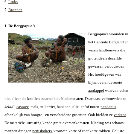
6.
Links
7.
Bronnen
1. De Bergpapua’s
Bergpapua’s woonden in
het
Centrale Bergland
en
waren
landbouwers
die
grotendeels dezelfde
gewassen verbouwden.
Het hoofdgewas was
bijna overal de
zoete
aardappel
waarvan velen
niet alleen de knollen maar ook de bladeren aten. Daarnaast verbouwden ze
keladi
,
cassave
,
maïs, suikerriet, bananen, olie- en/of noten-
pandanus
-
afhankelijk van hoogte - en verscheidene groenten. Ook hielden ze
varkens
.
De materiële uitrusting kende grote overeenkomsten. Kleding was schaars:
mannen droegen
peniskokers
,
vrouwen korte of zeer korte rokken. Geluste