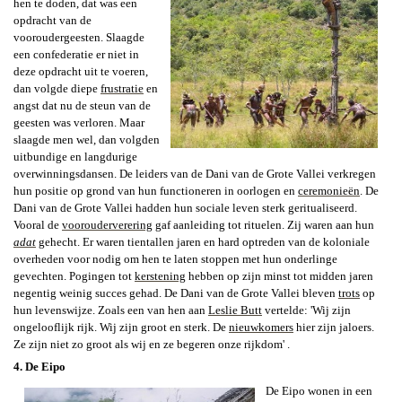
hen te doden, dat was een
opdracht van de
vooroudergeesten. Slaagde
een confederatie er niet in
deze opdracht uit te voeren,
dan volgde diepe
frustratie
en
angst dat nu de steun van de
geesten was verloren. Maar
slaagde men wel, dan volgden
uitbundige en langdurige
overwinningsdansen. De leiders van de Dani van de Grote Vallei verkregen
hun positie op grond van hun functioneren in oorlogen en
ceremonieën
.
De
Dani van de Grote Vallei hadden hun sociale leven sterk geritualiseerd.
Vooral de
voorouderverering
gaf aanleiding tot rituelen. Zij waren aan hun
adat
gehecht. Er waren tientallen jaren en hard optreden van de koloniale
overheden voor nodig om hen te laten stoppen met hun onderlinge
gevechten. Pogingen tot
kerstening
hebben op zijn minst tot midden jaren
negentig weinig succes gehad. De Dani van de Grote Vallei bleven
trots
op
hun levenswijze. Zoals een van hen aan
Leslie Butt
vertelde: 'Wij zijn
ongelooflijk rijk. Wij zijn groot en sterk. De
nieuwkomers
hier zijn jaloers.
Ze zijn niet zo groot als wij en ze begeren onze rijkdom' .
4. De Eipo
De Eipo wonen in een