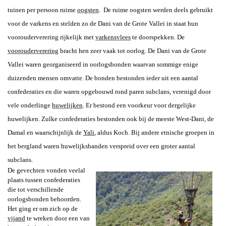
tuinen per persoon ruime
oogsten
.
De ruime oogsten werden deels gebruikt
voor de varkens en stelden zo de Dani van de Grote Vallei in staat hun
voorouderverering rijkelijk met
varkensvlees
te doorspekken. De
voorouderverering
bracht hen zeer vaak tot oorlog. De Dani van de Grote
Vallei waren georganiseerd in oorlogsbonden waarvan sommige enige
duizenden mensen omvatte. De bonden bestonden ieder uit een aantal
confederaties en die waren opgebouwd rond paren subclans, verenigd door
vele onderlinge
huwelijken
. Er bestond een voorkeur voor dergelijke
huwelijken. Zulke confederaties bestonden ook bij de meeste West-Dani, de
Damal en waarschijnlijk de
Yali
,
aldus Koch. Bij andere etnische groepen in
het bergland waren huwelijksbanden verspreid over een groter aantal
subclans.
De gevechten vonden veelal
plaats tussen confederaties
die tot verschillende
oorlogsbonden behoorden.
Het ging er om zich op de
vijand
te wreken door een van