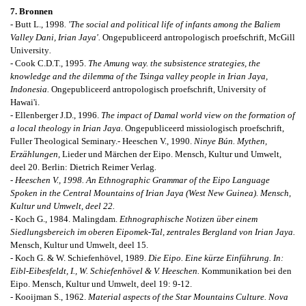
7. Bronnen
- Butt L., 1998
. 'The social and political life of infants among the Baliem
Valley Dani, Irian Jaya'.
Ongepubliceerd antropologisch proefschrift, McGill
University
.
- Cook C.D.T., 1995.
The Amung way. the subsistence strategies, the
knowledge and the dilemma of the Tsinga valley people in Irian Jaya,
Indonesia.
Ongepubliceerd antropologisch proefschrift, University of
Hawai'i.
- Ellenberger J.D., 1996.
The impact of Damal world view on the formation of
a local theology in Irian Jaya.
Ongepubliceerd missiologisch proefschrift,
Fuller Theological Seminary.
- Heeschen V., 1990.
Ninye Bún. Mythen,
Erzählungen,
Lieder und Märchen der Eipo. Mensch, Kultur und Umwelt,
deel 20. Berlin: Dietrich Reimer Verlag
.
- Heeschen V., 1998.
An Ethnographic Grammar of the Eipo Language
Spoken in the Central Mountains of Irian Jaya (West New Guinea).
Mensch,
Kultur und Umwelt, deel 22.
- Koch G., 1984. Malingdam.
Ethnographische Notizen über einem
Siedlungsbereich im oberen Eipomek-Tal, zentrales Bergland von Irian Jaya.
Mensch, Kultur und Umwelt, deel 15.
- Koch G. & W. Schiefenhövel, 1989.
Die Eipo. Eine kürze Einführung. In:
Eibl-Eibesfeldt, I., W. Schiefenhövel & V. Heeschen.
Kommunikation bei den
Eipo. Mensch, Kultur und Umwelt, deel 19: 9-12.
- Kooijman S., 1962.
Material aspects of the Star Mountains Culture. Nova