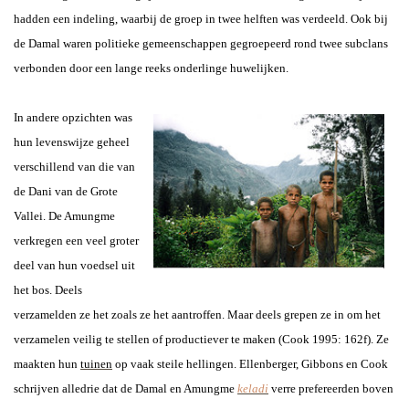
hadden een indeling, waarbij de groep in twee helften was verdeeld. Ook bij
de Damal waren politieke gemeenschappen gegroepeerd rond twee subclans
verbonden door een lange reeks onderlinge huwelijken.
In andere opzichten was
hun levenswijze geheel
verschillend van die van
de Dani van de Grote
Vallei. De Amungme
verkregen een veel groter
deel van hun voedsel uit
het bos. Deels
verzamelden ze het zoals ze het aantroffen. Maar deels grepen ze in om het
verzamelen veilig te stellen of productiever te maken (Cook 1995: 162f). Ze
maakten hun
tuinen
op vaak steile hellingen. Ellenberger, Gibbons en Cook
schrijven alledrie dat de Damal en Amungme
keladi
verre prefereerden boven