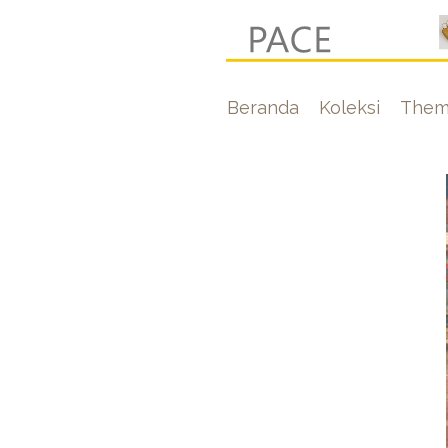
Lompat
ke
isi
Hoofdnavigati
Beranda
Koleksi
Them
utama