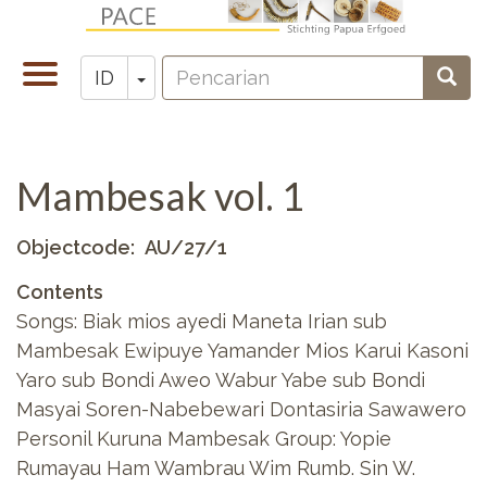
Lompat
ke
Pencarian
isi
Toggle
Toggle Dropdown
Penc
ID
Zoeken
utama
navigation
Mambesak vol. 1
Objectcode
AU/27/1
Contents
Songs: Biak mios ayedi Maneta Irian sub
Mambesak Ewipuye Yamander Mios Karui Kasoni
Yaro sub Bondi Aweo Wabur Yabe sub Bondi
Masyai Soren-Nabebewari Dontasiria Sawawero
Personil Kuruna Mambesak Group: Yopie
Rumayau Ham Wambrau Wim Rumb. Sin W.