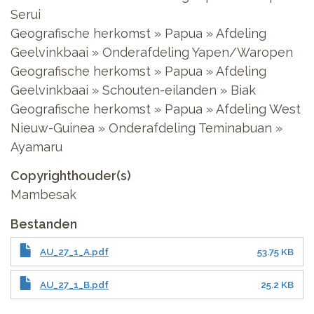
Serui
Geografische herkomst » Papua » Afdeling
Geelvinkbaai » Onderafdeling Yapen/Waropen
Geografische herkomst » Papua » Afdeling
Geelvinkbaai » Schouten-eilanden » Biak
Geografische herkomst » Papua » Afdeling West
Nieuw-Guinea » Onderafdeling Teminabuan »
Ayamaru
Copyrighthouder(s)
Mambesak
Bestanden
AU_27_1_A.pdf
53.75 KB
AU_27_1_B.pdf
25.2 KB