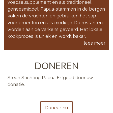
voedselsupplement en als traditioneel
geneesmiddel. Papua-stammen in de bergen
koken de vruchten en gebruiken het sap
voor groenten en als medicijn. De restanten
worden aan de varkens gevoerd. Het lokale
kookproces is uniek en wordt bakar…
lees meer
DONEREN
Steun Stichting Papua Erfgoed door uw
donatie.
Doneer nu