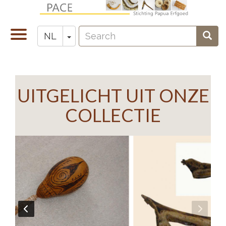
Overslaan
en
Search
naar
Navigatie
Toggle Dropdown
Sear
NL
Zoeken
de
wisselen
inhoud
gaan
UITGELICHT UIT ONZE
COLLECTIE