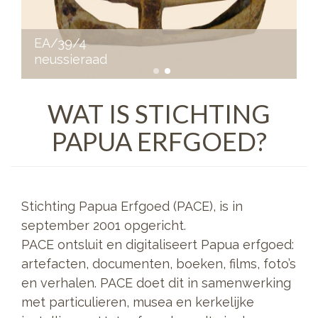
EA/14/21
d
kalkhouder met 
WAT IS STICHTING
PAPUA ERFGOED?
Stichting Papua Erfgoed (PACE), is in
september 2001 opgericht.
PACE ontsluit en digitaliseert Papua erfgoed:
artefacten, documenten, boeken, films, foto’s
en verhalen. PACE doet dit in samenwerking
met particulieren, musea en kerkelijke