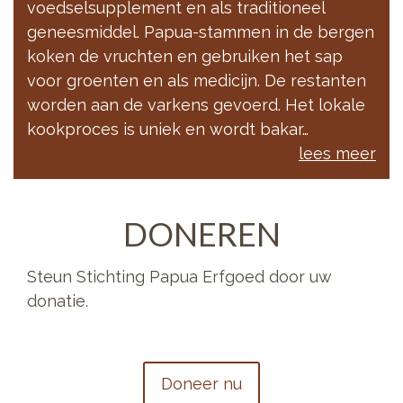
voedselsupplement en als traditioneel
geneesmiddel. Papua-stammen in de bergen
koken de vruchten en gebruiken het sap
voor groenten en als medicijn. De restanten
worden aan de varkens gevoerd. Het lokale
kookproces is uniek en wordt bakar…
lees meer
DONEREN
Steun Stichting Papua Erfgoed door uw
donatie.
Doneer nu