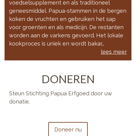
voedselsupplement en als traditioneel
geneesmiddel. Papua-stammen in de bergen
koken de vruchten en gebruiken het sap
voor groenten en als medicijn. De restanten
worden aan de varkens gevoerd. Het lokale
kookproces is uniek en wordt bakar…
lees meer
DONEREN
Steun Stichting Papua Erfgoed door uw
donatie.
Doneer nu