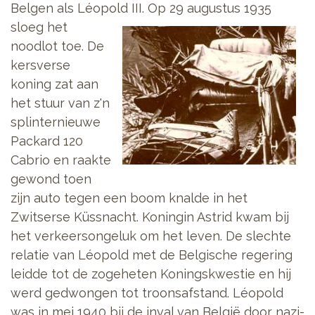
Belgen als Léopold III. Op
29 augustus 1935
sloeg het
noodlot toe. De
kersverse
koning zat aan
het stuur van z'n
splinternieuwe
Packard 120
Cabrio en raakte
gewond toen
zijn auto tegen een boom knalde in het
Zwitserse Küssnacht. Koningin Astrid kwam bij
het verkeersongeluk om het leven. De slechte
relatie van Léopold met de Belgische regering
leidde tot de zogeheten Koningskwestie en hij
werd gedwongen tot troonsafstand. Léopold
was in mei 1940 bij de inval van België door nazi-