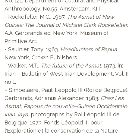
No. 121, Department of Cultural and Physical
Anthropology, No.55, Amsterdam, KIT.
- Rockefeller M.C., 1967.
The Asmat of New
Guinea: The Journal of Michael Clark Rockefeller
.
A.A. Gerbrands ed. New York, Museum of
Primitive Art.
- Saulnier, Tony, 1963.
Headhunters of Papua
.
New York, Crown Publishers.
- Walker, M.T.,
The future of the Asmat.
1973. in:
Irian – Bulletin of West Irian Development, Vol. II
no 1.
– Simpelaere, Paul; Léopold III (Roi de Belgique);
Gerbrands, Adrianus Alexander, 1983.
Chez Les
Asmat, Papous de nouvelle-Guinée Occidentale
Irian Jaya
, photographs by Roi Léopold III de
Belgique, 1973. Fonds Léopold III pour
l'Exploration et la conservation de la Nature,