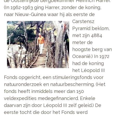
de Oostenrijkse bergbeklimmer Heinrich Harrer.
(In 1962-1963 ging Harrer, zonder de koning,
naar Nieuw-Guinea
waar hij als eerste de
Carstensz
Pyramid beklom,
met zijn 4884
meter de
hoogste berg van
Oceanië.) In 1972
had de koning
het Léopold III
Fonds opgericht, een stimuleringsfonds voor
natuuronderzoek en natuurbescherming. (Het
fonds heeft inmiddels meer dan 150
veldexpedities medegefinancierd. Enkele
daarvan zijn door Léopold III zelf geleid.) De
eerste tocht die door het Fonds werd