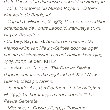
de le Prince et la Princesse Leopold de Belgique
, Vol. 1. ‘Memoires du Musee Royal d' Histoire
Naturelle de Belgique’
– Capart,A., Misonne, X., 1974.
Première expédition
scientifique de Fonds Léopold. Irian-Jatya 1973.
,
Hayez, Bruxelles.
- Corbey, Raymond,
Snellen om namen: De
Marind Anim van Nieuw-Guinea door de ogen
van de missionarissen van het Heilige Hart 1905-
1925, 2007
. Leiden, KITLV.
– Heider, Karl G., 1970.
The Dugum Dani: a
Papuan culture in the highlands of West New
Guinea. Chicago, Aldine.
– Jaumotte, A.L., Van Goethem, J. & Verwilghen,
M., 1993.
Un hommage au roi Léopold III
, La
Revue Générale.
– Misonne, X., Gosse J.P., 1975.
Troisième