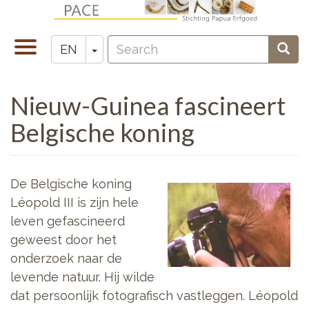
Skip
to
Search
main
Toggle
Toggle Dropdown
Sear
EN
Zoeken
content
navigation
Nieuw-Guinea fascineert
Belgische koning
De Belgische koning
Léopold III is zijn hele
leven gefascineerd
geweest door het
onderzoek naar de
levende natuur. Hij wilde
dat persoonlijk fotografisch vastleggen. Léopold