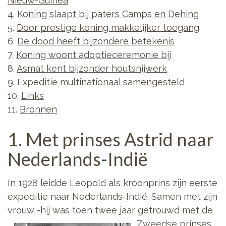
Nieuw-Guinea
4.
Koning slaapt bij paters Camps en Dehing
5.
Door prestige koning makkelijker toegang
6.
De dood heeft bijzondere betekenis
7.
Koning woont adoptieceremonie bij
8.
Asmat kent bijzonder houtsnijwerk
9.
Expeditie multinationaal samengesteld
10.
Links
11.
Bronnen
1. Met prinses Astrid naar
Nederlands-Indië
In 1928 leidde Leopold als kroonprins zijn eerste
expeditie naar Nederlands-Indië. Samen met zijn
vrouw -hij was toen twee jaar getrouwd met
de
Zweedse prinses