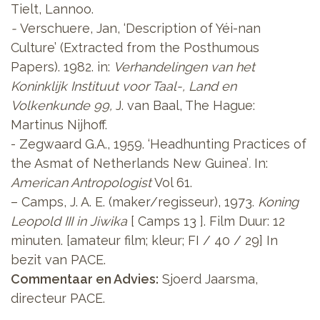
Tielt, Lannoo.
-
Verschuere, Jan,
‘Description of Yéi-nan
Culture’ (Extracted from the Posthumous
Papers).
1982. in:
Verhandelingen van het
Koninklijk Instituut voor Taal-, Land en
Volkenkunde 99,
J. van Baal, The Hague:
Martinus Nijhoff.
- Zegwaard G.A., 1959. ‘Headhunting Practices of
the Asmat of Netherlands New Guinea’
.
In:
American Antropologist
Vol 61.
– Camps, J. A. E. (maker/regisseur), 1973.
Koning
Leopold III in Jiwika
[ Camps 13 ].
Film Duur: 12
minuten. [amateur film; kleur; FI / 40 / 29] In
bezit van PACE.
Commentaar en Advies:
Sjoerd Jaarsma,
directeur PACE.