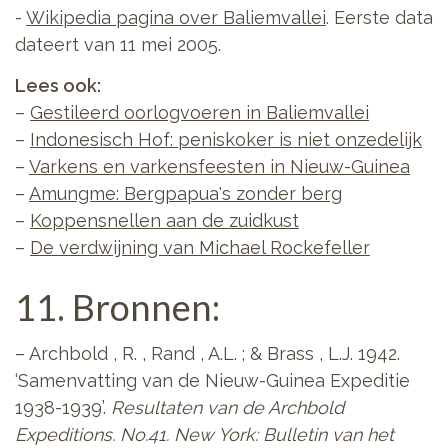
-
Wikipedia pagina over Baliemvallei
. Eerste data
dateert van 11 mei 2005.
Lees ook:
–
Gestileerd oorlogvoeren in Baliemvallei
–
Indonesisch Hof: peniskoker is niet onzedelijk
–
Varkens en varkensfeesten in Nieuw-Guinea
–
Amungme: Bergpapua's zonder berg
–
Koppensnellen aan de zuidkust
–
De verdwijning van Michael Rockefeller
11. Bronnen:
– Archbold , R. , Rand , A.L. ; & Brass , L.J. 1942.
‘
Samenvatting van de Nieuw-Guinea Expeditie
1938-1939’.
Resultaten van de Archbold
Expeditions.
No.41. New York: Bulletin van het