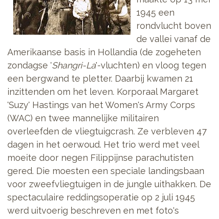
1945 een
rondvlucht boven
de vallei vanaf de
Amerikaanse basis in Hollandia (de zogeheten
zondagse '
Shangri-La
'-vluchten) en vloog tegen
een bergwand te pletter. Daarbij kwamen 21
inzittenden om het leven. Korporaal Margaret
'Suzy' Hastings van het Women's Army Corps
(WAC) en twee mannelijke militairen
overleefden de vliegtuigcrash. Ze verbleven 47
dagen in het oerwoud. Het trio werd met veel
moeite door negen Filippijnse parachutisten
gered. Die moesten een speciale landingsbaan
voor zweefvliegtuigen in de jungle uithakken. De
spectaculaire reddingsoperatie op 2 juli 1945
werd uitvoerig beschreven en met foto's