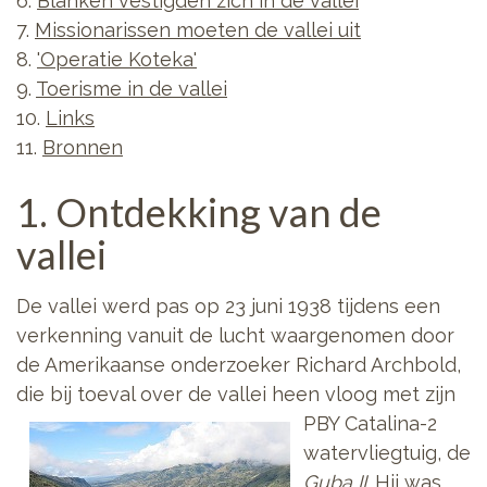
6.
Blanken vestigden zich in de vallei
7.
Missionarissen moeten de vallei uit
8.
'Operatie Koteka'
9.
Toerisme in de vallei
10.
Links
11.
Bronnen
1. Ontdekking van de
vallei
De vallei werd pas op 23 juni 1938 tijdens een
verkenning vanuit de lucht waargenomen door
de Amerikaanse onderzoeker Richard Archbold,
die bij toeval over de vallei heen vloog
met zijn
PBY Catalina-2
watervliegtuig, de
Guba II
. Hij was