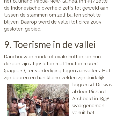
het buurland Papua-New-Guinea. In 1997 zette
de Indonesische overheid zelfs tot geweld aan
tussen de stammen om zelf buiten schot te
blijven. Daarop werd de vallei tot circa 2005
gesloten gebied.
9. Toerisme in de vallei
Dani bouwen ronde of ovale hutten, en hun
dorpen zijn afgesloten met ‘houten muren’
(paggers), ter verdediging tegen aanvallers. Het
zijn boeren en hun kleine velden zijn duidelijk
begrensd. Dit
was
al door Richard
Archbold in 1938
waargenomen
vanuit het