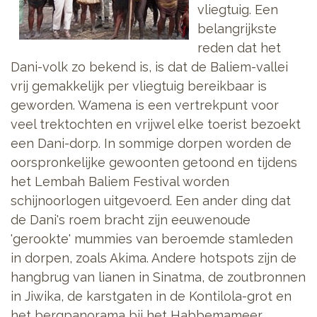
vliegtuig. Een
belangrijkste
reden dat het
Dani-volk zo bekend is, is dat de Baliem-vallei
vrij gemakkelijk per vliegtuig bereikbaar is
geworden. Wamena is een vertrekpunt voor
veel trektochten en vrijwel elke toerist bezoekt
een Dani-dorp. In sommige dorpen worden de
oorspronkelijke gewoonten getoond en tijdens
het Lembah Baliem Festival worden
schijnoorlogen uitgevoerd. Een ander ding dat
de Dani's roem bracht zijn eeuwenoude
'gerookte' mummies van beroemde stamleden
in dorpen, zoals Akima. Andere hotspots zijn de
hangbrug van lianen in Sinatma, de zoutbronnen
in Jiwika, de karstgaten in de Kontilola-grot en
het bergpanorama bij het Habbemameer