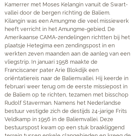
Kamerrer met Moses Kelangin vanuit de Swart-
vallei door de bergen richting de Baliem.
Kilangin was een Amungme die veel missiewerk
heeft verricht in het Amungme-gebied. De
Amerikaanse CAMA-zendelingen richtten bij het
plaatsje Hetegima een zendingspost in en
werkten zeven maanden aan de aanleg van een
vliegstrip. In januari 1958 maakte de
Franciscaner pater Arie Blokdijk een
oriëntatiereis naar de Baliemvallei. Hij keerde in
februari weer terug om de eerste missiepost in
de Baliem op te richten, tezamen met bisschop
Rudolf Staverman. Namens het Nederlandse
bestuur vestigde zich de destijds 24-jarige Frits
Veldkamp in 1956 in de Baliemvallei. Deze
bestuurspost kwam op een stuk braakliggend
terrein tussen enkele clangebieden en kreeg de