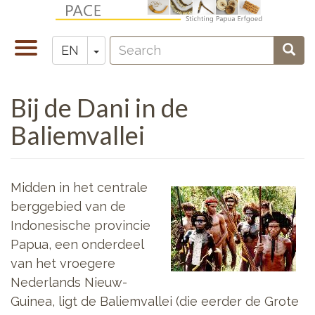
Skip
to
Search
main
Toggle
Toggle Dropdown
Sear
EN
Zoeken
content
navigation
Bij de Dani in de
Baliemvallei
Midden in het centrale
berggebied van de
Indonesische provincie
Papua, een onderdeel
van het vroegere
Nederlands Nieuw-
Guinea, ligt de Baliemvallei (die eerder de Grote