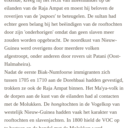
erkende, kreeg hij het recht van alleenhandel op de
eilanden van de Raja Ampat en moest hij beloven de
roverijen van de '
papoes
' te beteugelen. De sultan had
echter geen belang bij het beëindigen van de rooftochten
door zijn 'onderhorigen' omdat dan geen slaven meer
zouden worden opgebracht. De noordkust van Nieuw-
Guinea werd overigens door meerdere volken
afgestroopt, onder anderen door rovers uit Patani (Oost-
Halmaheira).
Nadat de eerste Biak-Numfoorse immigranten zich
tussen 1705 en 1710 aan de Dorehbaai hadden gevestigd,
trokken ze ook de Raja Ampat binnen. Het Ma'ya-volk in
de dorpen aan de kust van de eilanden had al contacten
met de Molukken. De
hongi
tochten in de Vogelkop van
westelijk Nieuw-Guinea hadden vaak het karakter van
rooftochten en slavenjachten. In 1800 hield de VOC op