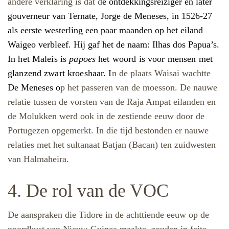
andere verklaring is dat d
e ontdekkingsreiziger en later
gouverneur van Ternate, Jorge de Meneses, in 1526-27
als eerste westerling een paar maanden op het eiland
Waigeo verbleef. Hij gaf het de naam: Ilhas dos Papua’s
.
In het Maleis is
papoes
het woord is voor mensen met
glanzend zwart kroeshaar. I
n de plaats Waisai wachtte
De Meneses o
p het passeren van de moesson.
De nauwe
relatie tussen de vorsten van de Raja Ampat eilanden en
de Molukken werd ook in de zestiende eeuw door de
Portugezen opgemerkt. In die tijd bestonden er nauwe
relaties met het sultanaat Batjan (Bacan) ten zuidwesten
van Halmaheira.
4. De rol van de VOC
De aanspraken die Tidore in de achttiende eeuw op de