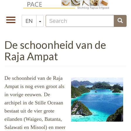
Skip
to
Search
main
Toggle
Toggle Dropdown
Sear
EN
Zoeken
content
navigation
De schoonheid van de
Raja Ampat
De schoonheid van de Raja
Ampat is nog even groot als
in vorige eeuwen. De
archipel in de Stille Oceaan
bestaat uit de vier grote
eilanden (Waigeo, Batanta,
Salawati en Misool) en meer