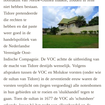
noordkust van Nieuw-Guinea maakte, zouden
in feite
niet hebben bestaan.
Tidore pretendeerde
die rechten te
hebben en dat paste
weer goed in de
handelspolitiek van
de Nederlandse
Verenigde Oost-
Indische Compagnie. De VOC achtte de uitbreiding van
de macht van Tidore destijds wenselijk. Volgens
afspraken tussen de VOC en Molukse vorsten (onder wie
de sultan van Tidore) in de zeventiende eeuw waren de
vorsten verplicht om (tegen vergoeding) alle notenbomen
in hun gebieden uit te roeien en 'sluikhandel' tegen te
gaan. Toen de sultan in 1677 de VOC als 'schutsheer'