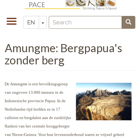
Skip
to
Search
main
Toggle
Toggle Dropdown
Sear
EN
Zoeken
content
navigation
Amungme: Bergpapua's
zonder berg
De Amungme is een bevolkingsgroep
van ongeveer 13.000 mensen in de
Indonesische provincie Papua. In de
Nederlandse tijd leefden ze in 17
valleien en bergdalen aan de zuidelijke
flanken van het centrale hooggebergte
van Nieuw-Guinea. Voor hun levensonderhoud waren ze vrijwel geheel