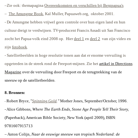
–Zie ook: themapagina
Overeenkomsten en verschillen bij Bergpapua's
–
The Amungme Book
, Kal Muller, Papuaweb.org,
oktober 2001.
-
De Amungme hebben vrijwel geen controle over hun eigen land en hun
cultuur dreigt te verdwijnen. TV-producent Francis Assadi uit San Francisco
zocht het Papua-volk eind 2008 op.
Hier
deel 1
en
deel 2
van zijn video en
zijn
fotoboek
.
- Satellietbeelden in hoge resolutie tonen aan dat er enorme vervuiling is
opgetreden in de streek rond de Freeport-mijnen. Zie het
artikel in Directions
Magazine
over de vervuiling door Freeport en de terugtrekking van de
sneeuw op de satellietbeelden
.
8. Bronnen:
Robert Bryce, "
Spinning Gold
."
Mother Jones, September/October, 1996.
-
- Alice Gibbons,
Where The Earth Ends, Stone Age People Tell Their Story,
(Paperback), American Bible Society, New York (april 2009), ISBN:
9781607915713
– Anton Colijn,
Naar de eeuwige sneeuw van tropisch Nederland: de