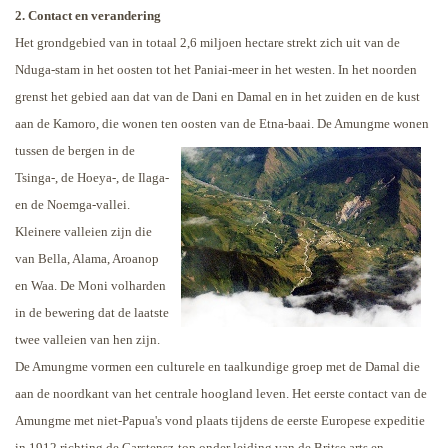
2. Contact en verandering
Het grondgebied van in totaal 2,6 miljoen hectare strekt zich uit van de
Nduga-stam in het oosten tot het Paniai-meer in het westen. In het noorden
grenst het gebied aan dat van de Dani en Damal en in het zuiden en de kust
aan de Kamoro, die wonen ten oosten van de Etna-baai.
De Amungme wonen
tussen de bergen in de
Tsinga-, de Hoeya-, de Ilaga-
en de Noemga-vallei.
Kleinere valleien zijn die
van Bella, Alama, Aroanop
en Waa. De Moni volharden
in de bewering dat de laatste
twee valleien van hen zijn.
De Amungme vormen een culturele en taalkundige groep met de Damal die
aan de noordkant van het centrale hoogland leven.
Het eerste contact van de
Amungme met niet-Papua's vond plaats tijdens de eerste Europese expeditie
in 1912 richting de Carstensz-top onder leiding van de Britse arts en