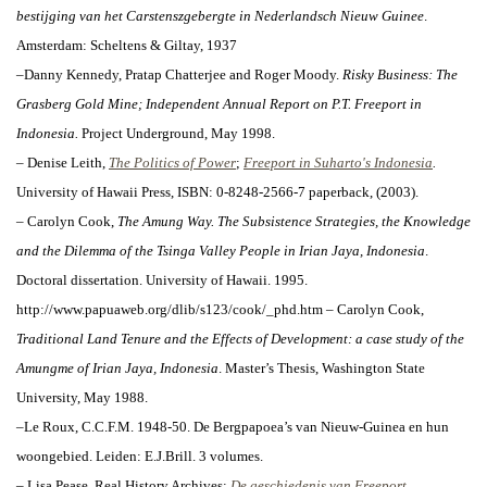
bestijging van het Carstenszgebergte in Nederlandsch Nieuw Guinee
.
Amsterdam: Scheltens & Giltay, 1937
–Danny Kennedy, Pratap Chatterjee and Roger Moody.
Risky Business: The
Grasberg Gold Mine; Independent Annual Report on P.T. Freeport in
Indonesia.
Project Underground, May 1998.
–
Denise Leith,
The Politics of Power
;
Freeport in Suharto's Indonesia
.
University of Hawaii Press, ISBN: 0-8248-2566-7 paperback, (2003).
– Carolyn Cook,
The Amung Way. The Subsistence Strategies, the Knowledge
and the Dilemma of the Tsinga Valley People in Irian Jaya, Indonesia
.
Doctoral dissertation. University of Hawaii. 1995.
http://www.papuaweb.org/dlib/s123/cook/_phd.htm
– Carolyn Cook,
Traditional Land Tenure and the Effects of Development: a case study of the
Amungme of Irian Jaya, Indonesia
. Master’s Thesis, Washington State
University, May 1988.
–Le Roux, C.C.F.M. 1948-50.
De Bergpapoea’s van Nieuw-Guinea en hun
woongebied.
Leiden: E.J.Brill. 3 volumes.
– Lisa Pease, Real History Archives:
De geschiedenis van Freeport
.