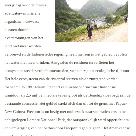
zeer giftig voor de meeste
zoetwater- en mariene
organismen. Gewassen
kunnen door de
overstromingen van het
land niet meer worden
verbouwd en de Indonesische regering heeft mensen in het gebied bevolen
het water niet meer drinken. Aangezien de residuen en sulfieten het
ecosysteem steeds verder binnentreden, vormen zij een ecologische tijdbom.
Het hele ecosysteem van de rivier zal sterven als de zuurgraad verder
toeneemt.
In 1991 tekent Freeport een nieuw contract met Indonesië
waardoor zij 2,5 miljoen hectare (even groot als de Benelux) toevoegt aan de
bestaande concessie. Het gebied strekt zich dan uit tot de grens met Papua-
New-Guinea. Freeport is nu bezig met onderzoek naar voorraden erts in het
nabijgelegen Lorentz Nationaal Park, dat oorspronkelijk werd opgericht om
de vernietiging van het oerbos door Freeport tegen te gaan. Het Amerikaanse