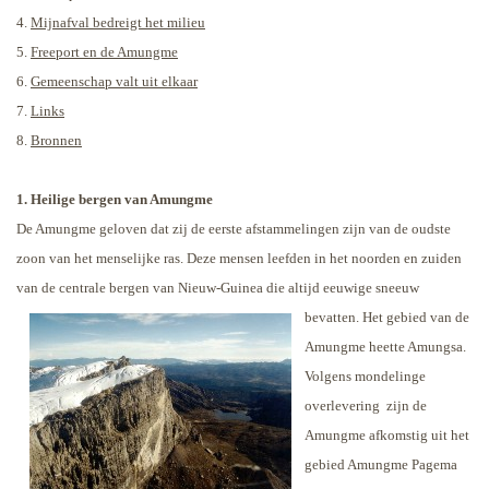
4.
Mijnafval bedreigt het milieu
5.
Freeport en de Amungme
6.
Gemeenschap valt uit elkaar
7.
Links
8.
Bronnen
1. Heilige bergen van Amungme
De Amungme geloven dat zij de eerste afstammelingen zijn van de oudste
zoon van het menselijke ras. Deze mensen leefden in het noorden en zuiden
van de centrale bergen van Nieuw-Guinea die altijd eeuwige
sneeuw
bevatten. Het gebied van de
Amungme heette Amungsa.
Volgens mondelinge
overlevering
zijn de
Amungme afkomstig uit het
gebied Amungme Pagema