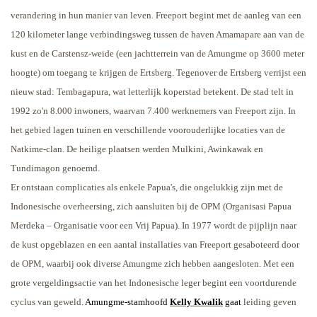
verandering in hun manier van leven. Freeport begint met de aanleg van een
120 kilometer lange verbindingsweg tussen de haven Amamapare aan van de
kust en de Carstensz-weide (een jachtterrein van de Amungme op 3600 meter
hoogte) om toegang te krijgen de Ertsberg. Tegenover de Ertsberg verrijst een
nieuw stad: Tembagapura, wat letterlijk koperstad betekent. De stad telt in
1992 zo'n 8.000 inwoners, waarvan 7.400 werknemers van Freeport zijn. In
het gebied lagen tuinen en verschillende voorouderlijke locaties van de
Natkime-clan. De heilige plaatsen werden Mulkini, Awinkawak en
Tundimagon genoemd.
Er ontstaan complicaties als enkele Papua's, die ongelukkig zijn met de
Indonesische overheersing, zich aansluiten bij de OPM (Organisasi Papua
Merdeka – Organisatie voor een Vrij Papua). In 1977 wordt de pijplijn naar
de kust opgeblazen en een aantal installaties van Freeport gesaboteerd door
de OPM, waarbij ook diverse Amungme zich hebben aangesloten. Met een
grote vergeldingsactie van het Indonesische leger begint een voortdurende
cyclus van geweld.
Amungme-stamhoofd
Kelly Kwalik
gaat
leiding geven