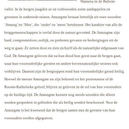
Wamena in de Baliem-
vallei. In de bergen jaagden ze en verbouwden zoete aardappelen en
groenten in omheinde tuinen. Amungme bestaat letterlijk uit twee woorden
‘Amung’ en ‘Mee’, die ‘onder’ en ‘mens’ betekenen. Het karakter van alle de
berggemeenschappen is veelal door de natuur gevormd. De Amungme zijn
hard, compromisloos, eerlijk, en proberen gevaren en bedreigingen uit de
weg te gaan. Ze zetten door en zien zichzelf als de natuurlijke erfgenaam van
God. De Amungme geloven dat na hun dood hun geest naar de bergen gaat,
waar hun voorouderlijke geesten en andere bovennatuurlijke wezens ook
verblijven. Daarom zijn de bergtoppen rond hun voorouderlijke grond heilig.
Hoewel de meeste Amungme nu zijn bekeerd tot het protestantse of de
Rooms-Katholieke geloof, blijven ze geloven in de rol van hun voorouders
op de huidige tijd. De Amungme kennen nog steeds woorden die alleen
worden gesproken in gebieden die als heilig worden beschouwd. Voor de
Amungme is het kwetsend dat de bergen samen met de geesten van hun
voorouders worden afgegraven.