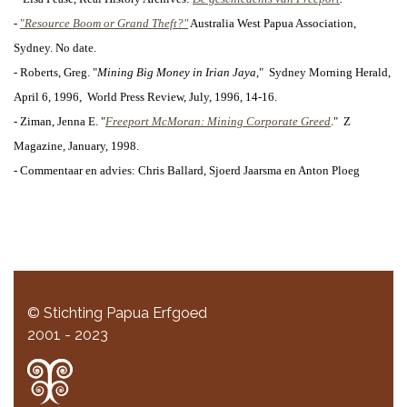
-
"
Resource Boom or Grand Theft?"
Australia West Papua Association,
Sydney. No date.
- Roberts, Greg. "
Mining Big Money in Irian Jaya
,"
Sydney Morning Herald,
April 6, 1996,
World Press Review, July, 1996, 14-16.
- Ziman, Jenna E. "
Freeport McMoran: Mining Corporate Greed
."
Z
Magazine, January, 1998.
- Commentaar en advies:
Chris Ballard,
Sjoerd Jaarsma en Anton Ploeg
© Stichting Papua Erfgoed
2001 - 2023