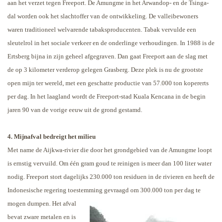
aan het verzet tegen Freeport. De Amungme in het Arwandop- en de Tsinga-
dal worden ook het slachtoffer van de ontwikkeling. De valleibewoners
waren traditioneel welvarende tabaksproducenten. Tabak vervulde een
sleutelrol in het sociale verkeer en de onderlinge verhoudingen.
In 1988 is de
Ertsberg bijna in zijn geheel afgegraven. Dan gaat Freeport aan de slag met
de op 3 kilometer verderop gelegen Grasberg. Deze plek is nu de grootste
open mijn ter wereld, met een geschatte productie van 57.000 ton kopererts
per dag. In het laagland wordt de Freeport-stad Kuala Kencana in de begin
jaren 90 van de vorige eeuw uit de grond gestamd.
4. Mijnafval bedreigt het milieu
Met name de Aijkwa-rivier die door het grondgebied van de Amungme loopt
is ernstig vervuild. Om één gram goud te reinigen is meer dan 100 liter water
nodig. Freeport stort dagelijks 230.000 ton residuen in de rivieren en heeft de
Indonesische regering toestemming gevraagd om 300.000 ton per dag te
mogen dumpen.
Het afval
bevat zware metalen en is