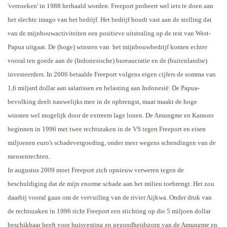
'verzoeken' in 1988 herhaald worden. Freeport probeert wel iets te doen aan
het slechte imago van het bedrijf. Het bedrijf houdt vast aan de stelling dat
van de mijnbouwactiviteiten een positieve uitstraling op de rest van West-
Papua uitgaat. De (hoge) winsten van
het mijnbouwbedrijf komen echter
vooral ten goede aan de (Indonesische) bureaucratie en de (buitenlandse)
investeerders. In 2006 betaalde Freeport volgens eigen cijfers de somma van
1,6 miljard dollar aan salarissen en belasting aan Indonesië. De Papua-
bevolking deelt nauwelijks mee in de opbrengst, maar maakt de hoge
winsten wel mogelijk door de extreem lage lonen.
De Amungme en Kamoro
beginnen in 1996 met twee rechtszaken in de VS tegen Freeport en eisen
miljoenen euro's schadevergoeding, onder meer wegens schendingen van de
mensenrechten.
In augustus 2009 moet Freeport zich opnieuw verweren tegen de
beschuldiging dat de mijn enorme schade aan het milieu toebrengt. Het zou
daarbij vooral gaan om de vervuiling van de rivier Aijkwa. Onder druk van
de rechtszaken in 1996 richt Freeport een stichting op die 5 miljoen dollar
beschikbaar heeft voor huisvesting en gezondheidszorg van de Amungme en