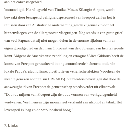
aan het concessiegebied
'ontmoedigd'. Het vliegveld van Timika,
Mozes Kilangin Airport, wordt
bewaakt door bewapend veiligheidspersoneel van Freeport zelf en het is
intussen door een Australische onderneming geschikt gemaakt voor het
binnenvliegen van de allergrootste vliegtuigen. Nog steeds is een grote grief
van veel Papua's dat zij niet mogen delen in de enorme rijkdom van hun
eigen grondgebied en dat maar 1 procent van de opbrengst aan hen ten goede
komt. Volgens de Amerikaanse zendeling en etnograaf Alice Gibbons heeft de
komst van Freeport geresulteerd in ongecontroleerde hebzucht onder de
lokale Papua's, alcoholisme, prostitutie en venerische ziekten (voorheen de
meer te genezen soorten, nu HIV/AIDS). Stamleiders bevestigen dat door de
aanwezigheid van Freeport de gemeenschap steeds verder uit elkaar valt.
“Door de mijnen van Freeport zijn de oude vormen van werkgelegenheid
verdwenen. Veel mensen zijn momenteel verslaafd aan alcohol en tabak. Het
levenspeil is laag en de werkloosheid hoog.”
7. Links: