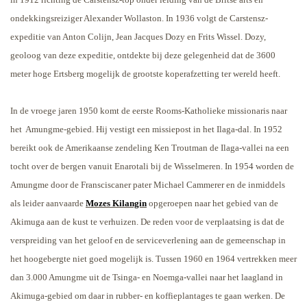
ondekkingsreiziger Alexander Wollaston. In 1936 volgt de Carstensz-
expeditie van Anton Colijn, Jean Jacques Dozy en Frits Wissel. Dozy,
geoloog van deze expeditie, ontdekte bij deze gelegenheid dat de 3600
meter hoge Ertsberg mogelijk de grootste koperafzetting ter wereld heeft.
In de vroege jaren 1950 komt de eerste Rooms-Katholieke missionaris naar
het
Amungme-gebied. Hij vestigt een missiepost in het Ilaga-dal. In 1952
bereikt ook de Amerikaanse zendeling Ken Troutman de Ilaga-vallei na een
tocht over de bergen vanuit Enarotali bij de Wisselmeren. In 1954 worden de
Amungme door de Fransciscaner pater Michael Cammerer en de inmiddels
als leider aanvaarde
Mozes Kilangin
opgeroepen naar het gebied van de
Akimuga aan de kust te verhuizen. De reden voor de verplaatsing is dat de
verspreiding van het geloof en de serviceverlening aan de gemeenschap in
het hoogebergte niet goed mogelijk is. Tussen 1960 en 1964 vertrekken meer
dan 3.000 Amungme uit de Tsinga- en Noemga-vallei naar het laagland in
Akimuga-gebied om daar in rubber- en koffieplantages te gaan werken. De