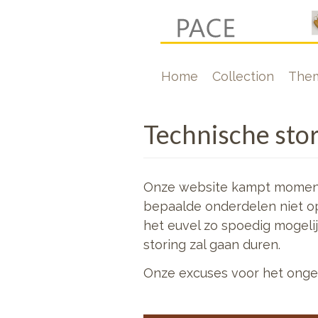
Skip
to
main
Hoofdnavigati
Home
Collection
The
content
Technische stor
Onze website kampt momentee
bepaalde onderdelen niet o
het euvel zo spoedig mogelijk
storing zal gaan duren.
Onze excuses voor het ong