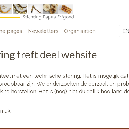
e
me pages
Newsletters
Organisation
E
Z
ing treft deel website
l met een technische storing. Het is mogelijk dat
proepbaar zijn. We onderzoeken de oorzaak en pro
 te herstellen. Het is (nog) niet duidelijk hoe lang d
emak.