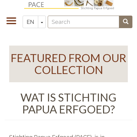
Skip
to
Search
main
Toggle
Toggle Dropdown
Sear
EN
Zoeken
content
navigation
FEATURED FROM OUR
COLLECTION
WAT IS STICHTING
PAPUA ERFGOED?