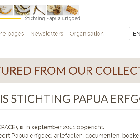
e
me pages
Newsletters
Organisation
E
Z
TURED FROM OUR COLLEC
IS STICHTING PAPUA ERF
(PACE), is in september 2001 opgericht.
seert Papua erfgoed: artefacten, documenten, boeken,