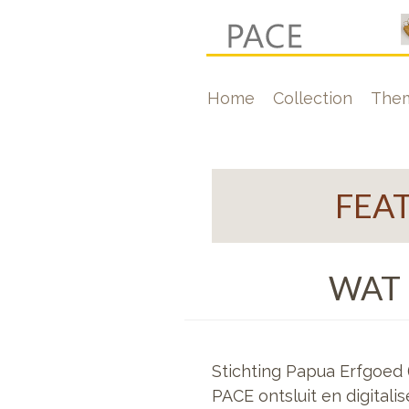
Skip
to
main
Hoofdnavigati
Home
Collection
The
content
FEA
WAT 
Stichting Papua Erfgoed 
PACE ontsluit en digitali