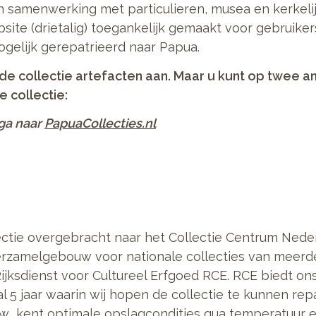
in samenwerking met particulieren, musea en kerkelij
site (drietalig) toegankelijk gemaakt voor gebruike
ogelijk gerepatrieerd naar Papua.
de collectie artefacten aan. Maar u kunt op twee a
 collectie:
ga naar
PapuaCollecties.nl
lectie overgebracht naar het Collectie Centrum Nede
erzamelgebouw voor nationale collecties van meerde
Rijksdienst voor Cultureel Erfgoed RCE. RCE biedt o
 5 jaar waarin wij hopen de collectie te kunnen rep
 kent optimale opslagcondities qua temperatuur en