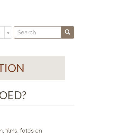
Search
Toggle Dropdown
Search
N
oeken
TION
GOED?
 films, foto’s en