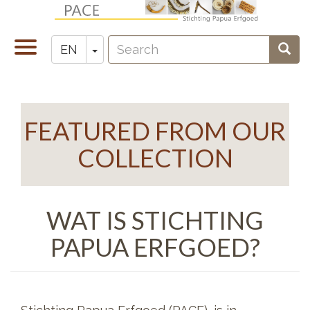
Skip
to
Search
main
Toggle
Toggle Dropdown
Sear
EN
Zoeken
content
navigation
FEATURED FROM OUR
COLLECTION
WAT IS STICHTING
PAPUA ERFGOED?