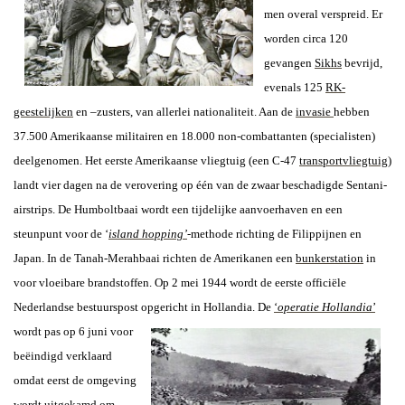
men overal verspreid. Er
worden circa 120
gevangen
Sikhs
bevrijd,
evenals 125
RK-
geestelijken
en –zusters, van allerlei nationaliteit. Aan de
invasie
hebben
37.500 Amerikaanse militairen en 18.000 non-combattanten (specialisten)
deelgenomen. Het eerste Amerikaanse vliegtuig (een C-47
transportvliegtuig
)
landt vier dagen na de verovering op één van de zwaar beschadigde Sentani-
airstrips. De Humboltbaai wordt een tijdelijke aanvoerhaven en een
steunpunt voor de ‘
island hopping’
-methode richting de Filippijnen en
Japan. In de Tanah-Merahbaai richten de Amerikanen een
bunkerstation
in
voor vloeibare brandstoffen. Op 2 mei 1944 wordt de eerste officiële
Nederlandse bestuurspost opgericht in
Hollandia. De
‘
operatie Hollandia
’
wordt pas op 6 juni voor
beëindigd verklaard
omdat eerst de omgeving
wordt uitgekamd om