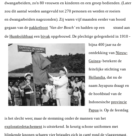
dwangarbeiders, zo'n 80 vrouwen en kinderen en een groep bedienden. (Later
zou dit aantal worden aangevuld tot 270 personen en werden er roeiers
en dwangarbeiders nagezonden).
Zij waren vijf maanden eerder van boord
gegaan van de
pakketboot
‘Van der Bosch’
en hadden op een
strand aan
de
Humboldtbaai
een
bivak
opgebouwd. De plechtige gelegenheid in
1910 -
bijna 400 jaar na de
ontdekking van
Nieuw-
Guinea
- betekent de
feitelijke stichting van
Hollandia
, dat nu de
naam Jayapura draagt en
de hoofdstad van de
Indonesische
provincie
Papua
is. Op de feestdag
is het slecht weer, maar de stemming onder de mannen van het
exploratiedetachement
is uitstekend. In keurig schone uniformen met
blinkende knopen scharen vier brigades zich in carré rond de vlaggenmast.