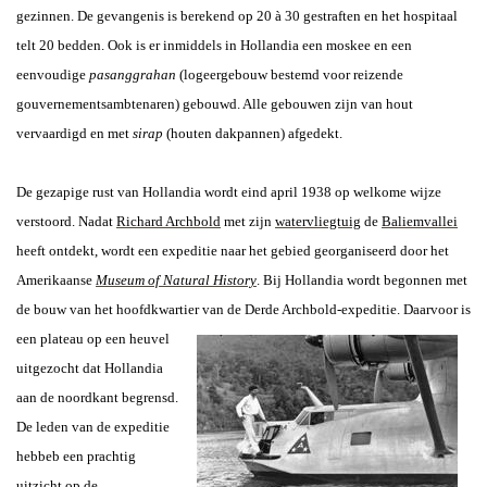
gezinnen. De gevangenis is berekend op 20 à 30 gestraften en het hospitaal
telt 20 bedden. Ook is er inmiddels in Hollandia een moskee en een
eenvoudige
pasanggrahan
(logeergebouw bestemd voor reizende
gouvernementsambtenaren) gebouwd. Alle gebouwen zijn van hout
vervaardigd en met
sirap
(houten dakpannen) afgedekt.
De gezapige rust van Hollandia wordt eind april 1938 op welkome wijze
verstoord. Nadat
Richard Archbold
met zijn
watervliegtuig
de
Baliemvallei
heeft ontdekt, wordt een expeditie naar het gebied georganiseerd door het
Amerikaanse
Museum of Natural History
. Bij Hollandia wordt begonnen met
de bouw van het hoofdkwartier van de Derde Archbold-expeditie. Daarvoor
is
een plateau op een heuvel
uitgezocht dat Hollandia
aan de noordkant begrensd.
De leden van de expeditie
hebbeb een prachtig
uitzicht op de