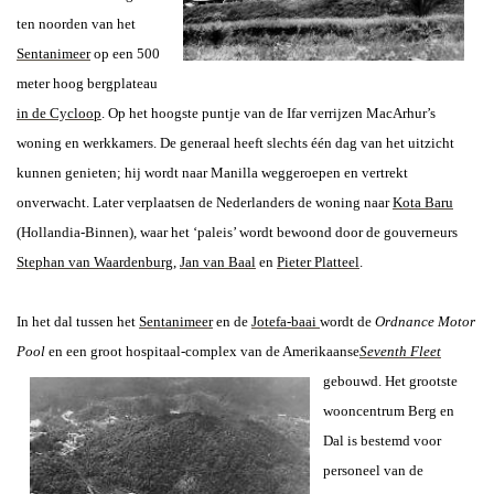
ten noorden van het
Sentanimeer
op een 500
meter hoog bergplateau
in de Cycloop
. Op het hoogste puntje van de Ifar verrijzen MacArhur’s
woning en werkkamers. De generaal heeft slechts één dag van het uitzicht
kunnen genieten; hij wordt naar Manilla weggeroepen en vertrekt
onverwacht. Later verplaatsen de Nederlanders de woning naar
Kota Baru
(Hollandia-Binnen), waar het ‘paleis’ wordt bewoond door de gouverneurs
Stephan van Waardenburg
,
Jan van Baal
en
Pieter Platteel
.
In het dal tussen het
Sentanimeer
en de
Jotefa-baai
wordt de
Ordnance Motor
Pool
en een groot hospitaal-complex van de Amerikaanse
Seventh Fleet
gebouwd. Het grootste
wooncentrum Berg en
Dal is bestemd voor
personeel van de