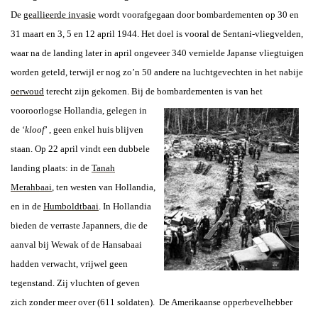
De
geallieerde invasie
wordt voorafgegaan door bombardementen op 30 en
31 maart en 3, 5 en 12 april 1944. Het doel is vooral de Sentani-vliegvelden,
waar na de landing later in april ongeveer 340 vernielde Japanse vliegtuigen
worden geteld, terwijl er nog zo’n 50 andere na luchtgevechten in het nabije
oerwoud
terecht zijn gekomen. Bij de bombardementen is van het
vooroorlogse
Hollandia, gelegen in
de ‘
kloof
’ , geen enkel huis blijven
staan. Op 22 april vindt een dubbele
landing plaats: in de
Tanah
Merahbaai
, ten westen van Hollandia,
en in de
Humboldtbaai
. In Hollandia
bieden de verraste Japanners, die de
aanval bij Wewak of de Hansabaai
hadden verwacht, vrijwel geen
tegenstand. Zij vluchten of geven
zich zonder meer over (611 soldaten). De Amerikaanse opperbevelhebber