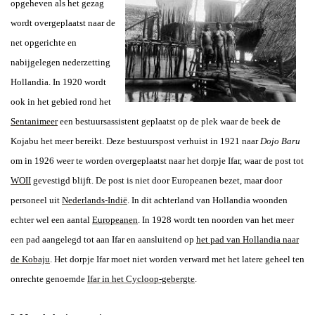
opgeheven als het gezag
wordt overgeplaatst naar de
net opgerichte en
nabijgelegen nederzetting
Hollandia. In 1920 wordt
ook in het gebied rond het
Sentanimeer
een bestuursassistent geplaatst op de plek waar de beek de
Kojabu het meer bereikt. Deze bestuurspost verhuist in 1921 naar
Dojo Baru
om in 1926 weer te worden overgeplaatst naar het dorpje Ifar, waar de post tot
WOII
gevestigd blijft. De post is niet door Europeanen bezet, maar door
personeel uit
Nederlands-Indië
. In dit achterland van Hollandia woonden
echter wel een aantal
Europeanen
. In 1928 wordt ten noorden van het meer
een pad aangelegd tot aan Ifar en aansluitend op
het pad van Hollandia naar
de Kobaju
. Het dorpje Ifar moet niet worden verward met het latere geheel ten
onrechte genoemde
Ifar in het Cycloop-gebergte
.