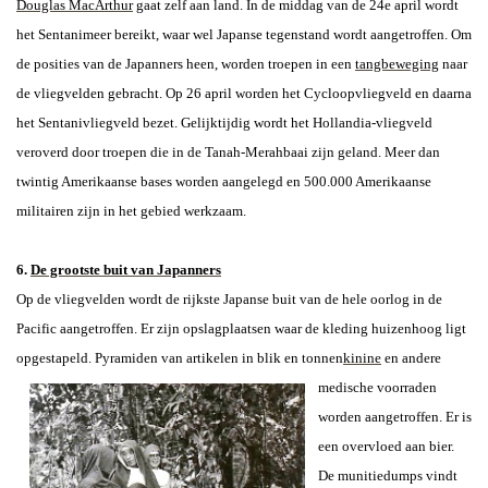
Douglas MacArthur
gaat zelf aan land. In de middag van de 24e april wordt
het Sentanimeer bereikt, waar wel Japanse tegenstand wordt aangetroffen. Om
de posities van de Japanners heen, worden troepen in een
tangbeweging
naar
de vliegvelden gebracht. Op 26 april worden het Cycloopvliegveld en daarna
het Sentanivliegveld bezet. Gelijktijdig wordt het Hollandia-vliegveld
veroverd door troepen die in de Tanah-Merahbaai zijn geland. Meer dan
twintig Amerikaanse bases worden aangelegd en 500.000 Amerikaanse
militairen zijn in het gebied werkzaam.
6.
De grootste buit van Japanners
Op de vliegvelden wordt de rijkste Japanse buit van de hele oorlog in de
Pacific aangetroffen. Er zijn opslagplaatsen waar de kleding huizenhoog ligt
opgestapeld. Pyramiden van artikelen in blik en tonnen
kinine
en andere
medische voorraden
worden aangetroffen. Er is
een overvloed aan bier.
De munitiedumps vindt