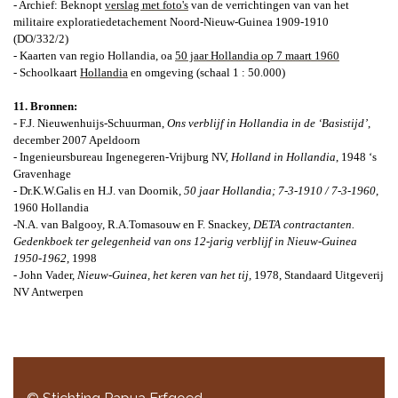
- Archief: Beknopt
verslag met foto's
van de verrichtingen van van het
militaire exploratiedetachement Noord-Nieuw-Guinea 1909-1910
(DO/332/2)
- Kaarten van regio Hollandia, oa
50 jaar Hollandia op 7 maart 1960
- Schoolkaart
Hollandia
en omgeving (schaal 1 : 50.000)
11. Bronnen:
- F.J. Nieuwenhuijs-Schuurman,
Ons verblijf in Hollandia in de ‘Basistijd’
,
december 2007 Apeldoorn
- Ingenieursbureau Ingenegeren-Vrijburg NV,
Holland in Hollandia
, 1948 ‘s
Gravenhage
- Dr.K.W.Galis en H.J. van Doornik,
50 jaar Hollandia; 7-3-1910 / 7-3-1960
,
1960 Hollandia
-N.A. van Balgooy, R.A.Tomasouw en F. Snackey,
DETA contractanten.
Gedenkboek ter gelegenheid van ons 12-jarig verblijf in Nieuw-Guinea
1950-1962
, 1998
- John Vader,
Nieuw-Guinea, het keren van het tij,
1978, Standaard Uitgeverij
NV Antwerpen