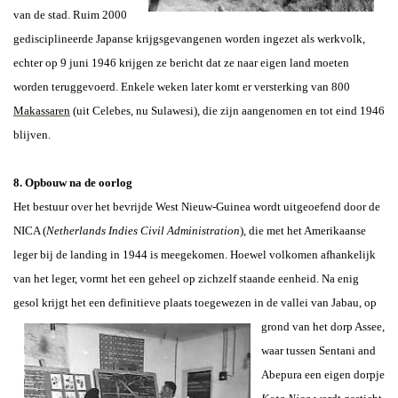
van de stad. Ruim 2000
gedisciplineerde Japanse krijgsgevangenen worden ingezet als werkvolk,
echter op 9 juni 1946 krijgen ze bericht dat ze naar eigen land moeten
worden teruggevoerd. Enkele weken later komt er versterking van 800
Makassaren
(uit Celebes, nu Sulawesi), die zijn aangenomen en tot eind 1946
blijven.
8. Opbouw na de oorlog
Het bestuur over het bevrijde West Nieuw-Guinea wordt uitgeoefend door de
NICA (
Netherlands Indies Civil Administration
), die met het Amerikaanse
leger bij de landing in 1944 is meegekomen. Hoewel volkomen afhankelijk
van het leger, vormt het een geheel op zichzelf staande eenheid. Na enig
gesol krijgt het een definitieve plaats toegewezen in de vallei van Jabau,
op
grond van het dorp Assee,
waar tussen Sentani and
Abepura een eigen dorpje