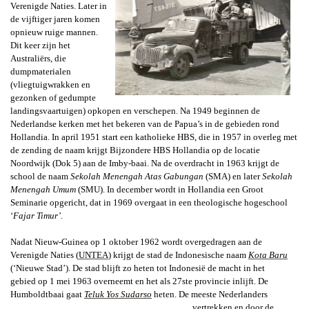
Verenigde Naties. Later in
de vijftiger jaren komen
opnieuw ruige mannen.
Dit keer zijn het
Australiërs, die
dumpmaterialen
(vliegtuigwrakken en
gezonken of gedumpte
landingsvaartuigen) opkopen en verschepen. Na 1949 beginnen de
Nederlandse kerken met het bekeren van de Papua’s in de gebieden rond
Hollandia. In april 1951 start een katholieke HBS, die in 1957 in overleg met
de zending de naam krijgt Bijzondere HBS Hollandia op de locatie
Noordwijk (Dok 5) aan de Imby-baai. Na de overdracht in 1963 krijgt de
school de naam
Sekolah Menengah
Atas Gabungan
(SMA) en later
Sekolah
Menengah Umum
(SMU). In december wordt in Hollandia een Groot
Seminarie opgericht, dat in 1969 overgaat in een theologische hogeschool
‘
Fajar Timur’
.
Nadat Nieuw-Guinea op 1 oktober 1962 wordt overgedragen aan de
Verenigde Naties (
UNTEA
) krijgt de stad de Indonesische naam
Kota Baru
(‘Nieuwe Stad’). De stad blijft zo heten tot Indonesië de macht in het
gebied op 1 mei 1963 overneemt en het als 27ste provincie inlijft. De
Humboldtbaai gaat
Teluk Yos Sudarso
heten. De meeste Nederlanders
vertrekken en door
de