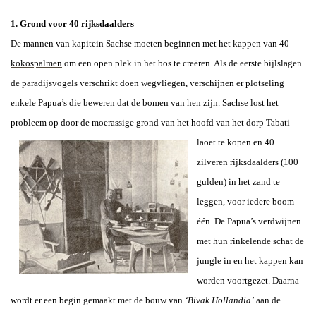
1. Grond voor 40 rijksdaalders
De mannen van kapitein Sachse moeten beginnen met het kappen van 40
kokospalmen
om een open plek in het bos te creëren. Als de eerste bijlslagen
de
paradijsvogels
verschrikt doen wegvliegen, verschijnen er plotseling
enkele
Papua’s
die beweren dat de bomen van hen zijn. Sachse lost het
probleem op door de moerassige grond van het hoofd van het dorp Tabati-
laoet
te kopen en 40
zilveren
rijksdaalders
(100
gulden) in het zand te
leggen, voor iedere boom
één. De Papua’s verdwijnen
met hun rinkelende schat de
jungle
in en het kappen kan
worden voortgezet. Daarna
wordt er een begin gemaakt met de bouw van
‘Bivak Hollandia’
aan de