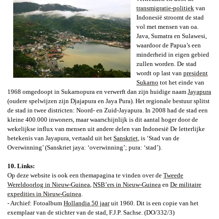
transmigratie-politiek
van
Indonesië stroomt de stad
vol met mensen van oa.
Java, Sumatra en Sulawesi,
waardoor de Papua’s een
minderheid in eigen gebied
zullen worden. De stad
wordt op last van
president
Sukarno
tot het einde van
1968 omgedoopt in Sukarnopura en verwerft dan zijn huidige naam
Jayapura
(oudere spelwijzen zijn Djajapura en Jaya Pura). Het regionale bestuur splitst
de stad in twee districten: Noord- en Zuid-Jayapura. In 2008 had de stad een
kleine 400.000 inwoners, maar waarschijnlijk is dit aantal hoger door de
wekelijkse influx van mensen uit andere delen van Indonesië De letterlijke
betekenis van Jayapura, vertaald uit het
Sanskriet
, is ‘Stad van de
Overwinning’ (Sanskriet jaya: ‘overwinning’; pura: ‘stad’).
10. Links:
Op deze website is ook een themapagina te vinden over de
Tweede
Wereldoorlog in Nieuw-Guinea
,
NSB’ers in Nieuw-Guinea
en
De militaire
expedities in Nieuw-Guinea
.
- Archief: Fotoalbum
Hollandia 50 jaar
uit 1960. Dit is een copie van het
exemplaar van de stichter van de stad, F.J.P. Sachse. (DO/332/3)