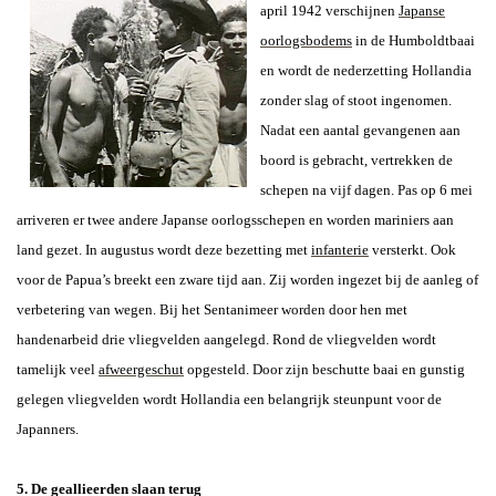
april 1942 verschijnen
Japanse
oorlogsbodems
in de Humboldtbaai
en wordt de nederzetting Hollandia
zonder slag of stoot ingenomen.
Nadat een aantal gevangenen aan
boord is gebracht, vertrekken de
schepen na vijf dagen. Pas op 6 mei
arriveren er twee andere Japanse oorlogsschepen en worden mariniers aan
land gezet. In augustus wordt deze bezetting met
infanterie
versterkt. Ook
voor de Papua’s breekt een zware tijd aan. Zij worden ingezet bij de aanleg of
verbetering van wegen. Bij het Sentanimeer worden door hen met
handenarbeid drie vliegvelden aangelegd. Rond de vliegvelden wordt
tamelijk veel
afweergeschut
opgesteld. Door zijn beschutte baai en gunstig
gelegen vliegvelden wordt Hollandia een belangrijk steunpunt voor de
Japanners.
5. De geallieerden slaan terug