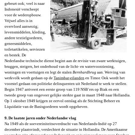
gebeurt ook; veel is naar
Indonesië verscheept
voor de wederopbouw.
Vrijwel alles is in
overvloed aanwezig;
levensmiddelen, kleding,
andere textielgoederen,
geneesmiddelen,
toiletartikelen, serviezen
en bestek. De
Nederlandse technische dienst begint aan de revisie van zware werktuigen,
bruggen, steigers, het onderhoud van de licht- en watervoorziening,
woningen en voertuigen en legt de stalen
Bernhardbrug
aan. Werving van
werkvolk wordt gedaan op de
Tanimbar-eilanden
en Timor. Ook wordt het
voorstel gedaan om politieke delinquenten uit Nederland te werk te stellen.
Begin 1947 arriveert een eerste groep van 119 NSB’ers op Biak en een
tweede groep van ongeveer gelijke sterkte gaat in maart 1948 naar Hollandia.
Op 1 oktober 1949 krijgen ze eervol ontslag als de Stichting Beheer en
Liquidatie van de Basisgoederen wordt opgeheven.
9. De laatste jaren onder Nederlandse vlag
Na 1949 als de soevereiniteitsoverdracht van Nederlands-Indië op 27
december plaatsvindt, verslechtert de situatie in Hollandia. De Amerikaanse