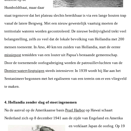
Humboldtbaai, maar daar
staat tegenover dat het plateau slechts bereikbaar is via een lange houten trap
vanaf de latere Bergweg. Met een nieuw gewestelijk vaartuig moeten de
territoriale wateren worden gecontroleerd. De nieuwe bedrijvigheid trekt veel
belangstelling, zelfs zo veel dat de lokale bevolking van Hollandia met 200
mensen toeneemt. In Arso, 40 km ten zuiden van Hollandia, start de eerste
missiepost
temidden van een louter uit Papua’s bestaande gemeenschap.
Door de toenemende oorlogsdreiging worden de patrouillevluchten van de
Dornier-watervliegtuigen
steeds intensiever. In 1939 wordt bij Ifar aan het
Sentanimeer begonnen met het egaliseren van een terrein om er een vliegveld
te maken.
4. Hollandia zonder slag of stoot ingenomen
Na de aanval op de Amerikaanse basis
Pearl Harbor
op Hawaï schaart
Nederland zich op 8 december 1941 aan de zijde van Engeland en Amerika
en verklaart Japan de oorlog.
Op 19