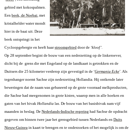
gebied met kokospalmen.
Een
beek, de Noebai
, met
kristalhelder water mondt
hier in de baai uit. Deze
beek ontspringt in het
Cycloopgebergte en heeft haar
stroomgebied
door de
‘kloof’
.
Op 28 september begint de bouw van een nederzetting op de linkeroever,
dicht bij de grens die met Engeland op de landkaart is getrokken en de
Duitsers die 25 kilometer verderop zijn gevestigd in de ‘
Germania Ecke
’. Als
tegenhanger noemt Sachse zijn nederzetting Hollandia. Hij ontkende later
beweringen dat de naam was gebaseerd op de grote voorraad melkproducten,
die Sachse had meegenomen in grote kisten, waarop men in alle hoeken en
gaten van het bivak
Hollandia
las. De bouw van het basisbivak nam vijf
maanden in beslag. De
Nederlands-Indische regering
had Sachse de opdracht
gegeven om binnen twee jaar het grensgebied tussen Nederlands en
Duits
Nieuw-Guinea
in kaart te brengen en te onderzoeken of het mogelijk is om de