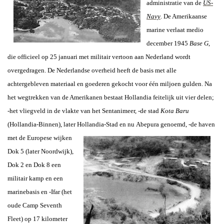
administratie van de
US-
Navy
. De Amerikaanse
marine verlaat medio
december 1945
Base G
,
die officieel op 25 januari met militair vertoon aan Nederland wordt
overgedragen. De Nederlandse overheid heeft de basis met alle
achtergebleven materiaal en goederen gekocht voor één miljoen gulden. Na
het wegtrekken van de Amerikanen bestaat Hollandia feitelijk uit vier delen;
-het vliegveld in de vlakte van het Sentanimeer, -de stad
Kota Baru
(Hollandia-Binnen), later Hollandia-Stad en nu Abepura genoemd
, -de haven
met de Europese wijken
Dok 5 (later Noordwijk),
Dok 2 en Dok 8 een
militair kamp en een
marinebasis en -Ifar (het
oude Camp Seventh
Fleet) op 17 kilometer