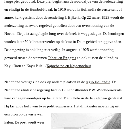
lange
pier
gebouwd. Deze pier begint aan de noordzijde van de nederzetting
en eindigt in de Humboldtbaai. In 1916 wordt in Hollandia de eerste school
annex kerk gesticht door de zendeling J. Bijkerk. Op 22 maart 1923 wordt de
nederzetting na zware regelval getroffen door een overstroming van de
Noebai. De juist aangelegde brug over de beek is weggeslagen. De leuningen
worden later 70 kilometer verder op de kust in Duits gebied teruggevonden.
De omgeving is ook lang niet veilig. In augustus 1925 wordt er oorlog
gevoerd tussen de stammen
Tabati en Enggros
en ook tussen de eilandjes
Kayu Batu en Kayu Pulau
(
Kajoebatoe en Kajoepoelau
).
Nederland vestigt zich ook op andere plaatsen in de
regio Hollandia
. De
Nederlands-Indische regering had in 1909 posthouder P.W. Windhouwer als
haar vertegenwoordiger op het eiland Metu Debi in de
Jautefabaai
geplaatst.
Hij krijgt de hulp van twee politieoppassers. Het drinkwater moeten zij uit
een bron
op de vaste wal
halen. De post wordt weer