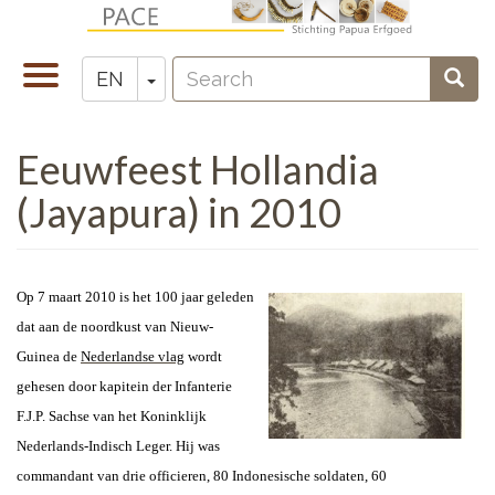
Skip
to
Search
main
Toggle
Toggle Dropdown
Sear
EN
Zoeken
content
navigation
Eeuwfeest Hollandia
(Jayapura) in 2010
Op 7 maart 2010 is het 100 jaar geleden
dat aan de noordkust van
Nieuw-
Guinea
de
Nederlandse vlag
wordt
gehesen door kapitein der Infanterie
F.J.P. Sachse van het Koninklijk
Nederlands-Indisch Leger. Hij was
commandant van drie officieren, 80 Indonesische soldaten, 60