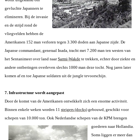
gevluchte Japanners te
elimineren. Bij de invasie
en de strijd rond de
vliegvelden hebben de
Amerikanen 152 man verloren tegen 3.300 doden aan Japanse zijde. De
Japanse commandant, generaal Inada, tracht met 7.200 man ten westen van
het Sentanimeer over land naar
Sarmi-Wakde
te trekken, echter door ziekte en
andere ontberingen overleven slechts 1000 man deze tocht. Nog jaren later
komen af en toe Japanse soldaten uit de jungle tevoorschijn.
7. Infrastructuur wordt aangepast
Door de komst van de Amerikanen ontwikkelt zich een enorme activiteit.
Binnen enkele weken worden 11
steigers (docks)
gebouwd, geschikt voor
schepen van 10.000 ton. Ook Nederlandse schepen
van de KPM brengen
goederen naar Hollandia.
Soms liggen er meer dan