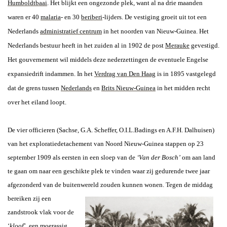
Humboldtbaai
. Het blijkt een ongezonde plek, want al na drie maanden
waren er 40
malaria
- en 30
beriberi
-lijders. De vestiging groeit uit tot een
Nederlands
administratief centrum
in het noorden van Nieuw-Guinea. Het
Nederlands bestuur heeft in het zuiden al in 1902 de post
Merauke
gevestigd.
Het gouvernement wil middels deze nederzettingen de eventuele Engelse
expansiedrift indammen. In het
Verdrag van Den Haag
is in 1895 vastgelegd
dat de grens tussen
Nederlands
en
Brits Nieuw-Guinea
in het midden recht
over het eiland loopt.
De vier officieren (Sachse, G.A. Scheffer, O.I.L.Badings en A.F.H. Dalhuisen)
van het exploratiedetachement van Noord Nieuw-Guinea stappen op 23
september 1909 als eersten in een sloep van de
‘Van der Bosch’
om aan land
te gaan om naar een geschikte plek te vinden waar zij gedurende twee jaar
afgezonderd van de buitenwereld zouden kunnen wonen. Tegen
de middag
bereiken zij een
zandstrook vlak voor de
‘
kloof
’, een moerassig