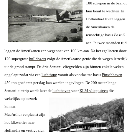
100 schepen in de baai op
hun beurt te wachten. In
Hollandia-Haven leggen
de Amerikanen de
reusachtige basis
Base G
aan. In twee maanden tijd
leggen de Amerikanen een wegennet van 100 km aan. Na het egaliseren door
120 supergrote
bulldozers
volgt de Amerikaanse genie die de wegen letterlijk
uit de grond stampt. De drie Sentani-vliegvelden zijn binnen enkele weken
opgelapt zodat via een
luchtbrug
vanuit als voorlaatste basis
Finschhaven
450 ton goederen per dag kan worden ingevlogen. De 200 meter lange
Sentani-airstrip wordt later de
luchthaven
voor
KLM-vliegtuigen
die
wekelijks op bezoek
komen.
MacArthur verplaatst zijn
hoofdkwartier naar
Hollandia en vestigt zich