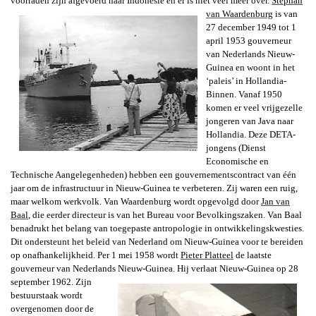
voorraden zijn afgevoerd naar
Indonesië en er is niet veel meer over.
Stephan
van Waardenburg
is van
27 december 1949 tot 1
april 1953 gouverneur
van Nederlands Nieuw-
Guinea en woont in het
‘paleis’ in Hollandia-
Binnen. Vanaf 1950
komen er veel vrijgezelle
jongeren van Java naar
Hollandia. Deze DETA-
jongens (Dienst
Economische en
Technische Aangelegenheden) hebben een gouvernementscontract van één
jaar om de infrastructuur in Nieuw-Guinea te verbeteren. Zij waren een ruig,
maar welkom werkvolk. Van Waardenburg wordt opgevolgd door
Jan van
Baal
, die eerder directeur is van het Bureau voor Bevolkingszaken. Van Baal
benadrukt het belang van toegepaste antropologie in ontwikkelingskwesties.
Dit ondersteunt het beleid van Nederland om Nieuw-Guinea voor te bereiden
op onafhankelijkheid. Per 1 mei 1958 wordt
Pieter Platteel
de laatste
gouverneur van Nederlands Nieuw-Guinea.
Hij verlaat Nieuw-Guinea op 28
september 1962. Zijn
bestuurstaak wordt
overgenomen door de