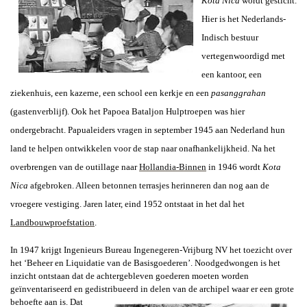
Kota Nica
wordt gesticht.
Hier is het Nederlands-
Indisch bestuur
vertegenwoordigd met
een kantoor, een
ziekenhuis, een kazerne, een school een kerkje en een
pasanggrahan
(gastenverblijf). Ook het Papoea Bataljon Hulptroepen was hier
ondergebracht. Papualeiders vragen in september 1945 aan Nederland hun
land te helpen ontwikkelen voor de stap naar onafhankelijkheid. Na het
overbrengen van de outillage naar
Hollandia-Binnen
in 1946 wordt
Kota
Nica
afgebroken. Alleen betonnen terrasjes herinneren dan nog aan de
vroegere vestiging. Jaren later, eind 1952 ontstaat in het dal het
Landbouwproefstation
.
In 1947 krijgt Ingenieurs Bureau Ingenegeren-Vrijburg NV het toezicht over
het ‘Beheer en Liquidatie van de Basisgoederen’. Noodgedwongen is het
inzicht ontstaan dat de achtergebleven goederen moeten worden
geïnventariseerd en gedistribueerd in delen van de archipel waar er een
grote
behoefte aan is. Dat