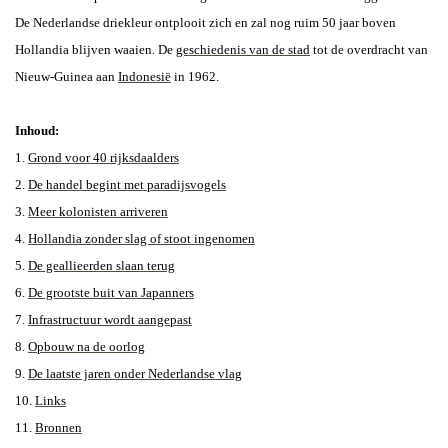
De Nederlandse driekleur ontplooit zich en zal nog ruim 50 jaar boven
Hollandia blijven waaien. De
geschiedenis van de stad
tot de overdracht van
Nieuw-Guinea aan
Indonesië
in 1962
.
Inhoud:
1.
Grond voor 40 rijksdaalders
2.
De handel begint met paradijsvogels
3.
Meer kolonisten arriveren
4.
Hollandia zonder slag of stoot ingenomen
5.
De geallieerden slaan terug
6.
De grootste buit van Japanners
7.
Infrastructuur wordt aangepast
8.
Opbouw na de oorlog
9.
De laatste jaren onder Nederlandse vlag
10.
Links
11.
Bronnen