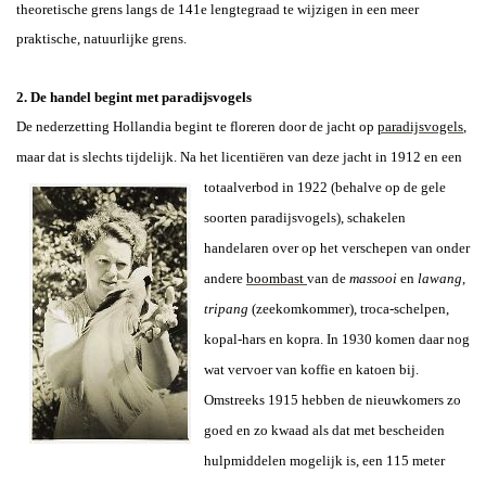
theoretische grens langs de 141e lengtegraad te wijzigen in een meer
praktische, natuurlijke grens.
2. De handel begint met paradijsvogels
De nederzetting Hollandia begint te floreren door de jacht op
paradijsvogels
,
maar dat is slechts tijdelijk. Na het licentiëren van deze jacht in 1912 en een
totaalverbod in 1922
(behalve op de gele
soorten paradijsvogels), schakelen
handelaren over op het verschepen van onder
andere
boombas
t
van de
massooi
en
lawang
,
tripang
(zeekomkommer), troca-schelpen,
kopal-hars en kopra. In 1930 komen daar nog
wat vervoer van koffie en katoen bij.
Omstreeks 1915 hebben de nieuwkomers zo
goed en zo kwaad als dat met bescheiden
hulpmiddelen mogelijk is, een 115 meter