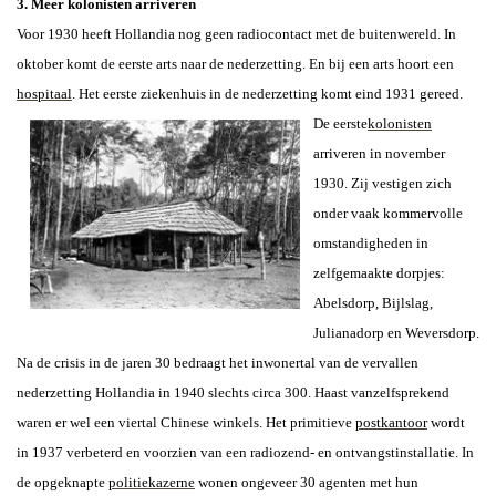
3. Meer kolonisten arriveren
Voor 1930 heeft Hollandia nog geen radiocontact met de buitenwereld. In
oktober komt de eerste arts naar de nederzetting. En bij een arts hoort een
hospitaal
.
Het eerste ziekenhuis in de nederzetting komt eind 1931 gereed.
De eerste
kolonisten
arriveren in november
1930. Zij vestigen zich
onder vaak kommervolle
omstandigheden in
zelfgemaakte dorpjes:
Abelsdorp, Bijlslag,
Julianadorp en Weversdorp.
Na de crisis in de jaren 30 bedraagt het inwonertal van de vervallen
nederzetting Hollandia in 1940 slechts circa 300. Haast vanzelfsprekend
waren er wel een viertal Chinese winkels. Het primitieve
postkantoor
wordt
in 1937 verbeterd en voorzien van een radiozend- en ontvangstinstallatie. In
de opgeknapte
politiekazerne
wonen ongeveer 30 agenten met hun