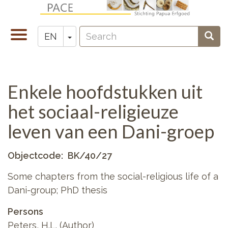
Skip
to
Search
main
Toggle
Toggle Dropdown
Sear
EN
Zoeken
content
navigation
Enkele hoofdstukken uit
het sociaal-religieuze
leven van een Dani-groep
Objectcode
BK/40/27
Some chapters from the social-religious life of a
Dani-group; PhD thesis
Persons
Peters, H.L. (Author)