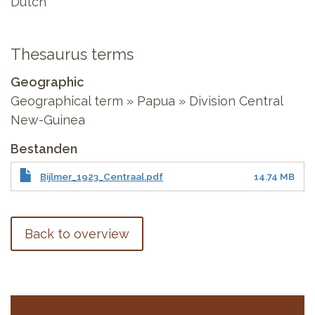
Dutch
Thesaurus terms
Geographic
Geographical term » Papua » Division Central
New-Guinea
Bestanden
Bijlmer_1923_Centraal.pdf
14.74 MB
Back to overview