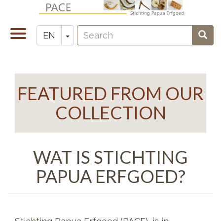
Skip
to
Search
main
Toggle
Toggle Dropdown
Sear
EN
Zoeken
content
navigation
FEATURED FROM OUR
COLLECTION
WAT IS STICHTING
PAPUA ERFGOED?