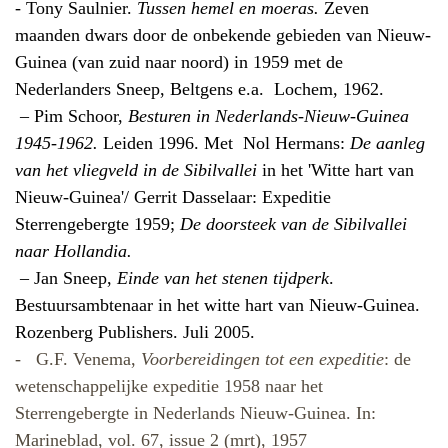
- Tony Saulnier.
Tussen hemel en moeras.
Zeven
maanden dwars door de onbekende gebieden van Nieuw-
Guinea (van zuid naar noord) in 1959 met de
Nederlanders Sneep, Beltgens e.a.
Lochem, 1962.
– Pim Schoor,
Besturen in Nederlands-Nieuw-Guinea
1945-1962.
Leiden 1996. Met Nol Hermans:
De aanleg
van het vliegveld in de Sibilvallei
in het 'Witte hart van
Nieuw-Guinea'/ Gerrit Dasselaar: Expeditie
Sterrengebergte 1959;
De doorsteek van de Sibilvallei
naar Hollandia.
–
Jan Sneep,
Einde van het stenen tijdperk
.
Bestuursambtenaar in het witte hart van Nieuw-Guinea.
Rozenberg Publishers. Juli 2005.
-
G.F. Venema,
Voorbereidingen tot een expeditie
: de
wetenschappelijke expeditie 1958 naar het
Sterrengebergte in Nederlands Nieuw-Guinea. In:
Marineblad, vol. 67, issue 2 (mrt), 1957