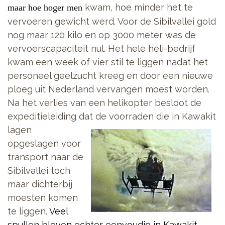
kwam, hoe minder het te
maar hoe hoger men
vervoeren gewicht werd. Voor de Sibilvallei gold
nog maar 120 kilo en op 3000 meter was de
vervoerscapaciteit nul. Het hele heli-bedrijf
kwam een week of vier stil te liggen nadat het
personeel geelzucht kreeg en door een nieuwe
ploeg uit Nederland vervangen moest worden.
Na het verlies van een helikopter besloot de
expeditieleiding dat de voorraden die in Kawakit
lagen
opgeslagen voor
transport naar de
Sibilvallei toch
maar dichterbij
moesten komen
te liggen.
Veel
spullen bleven echter eenvoudig in Kawakit