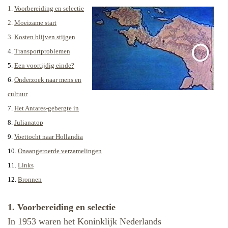
1.
Voorbereiding en selectie
2.
Moeizame start
3
.
Kosten blijven stijgen
4.
Transportproblemen
5.
Een voortijdig einde?
6.
Onderzoek naar mens en
cultuur
7.
Het Antares-gebergte in
8.
Julianatop
9.
Voettocht naar Hollandia
10.
Onaangeroerde verzamelingen
11.
Links
12.
Bronnen
1. Voorbereiding en selectie
In 1953 waren het Koninklijk Nederlands