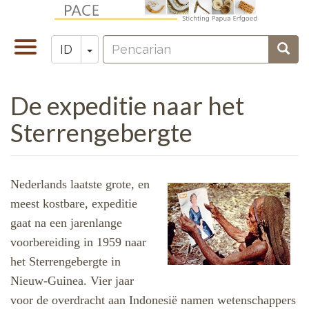
Lompat
ke
Pencarian
isi
Toggle
Toggle Dropdown
Penc
ID
Zoeken
utama
navigation
De expeditie naar het
Sterrengebergte
Nederlands laatste grote, en
meest kostbare, expeditie
gaat na een jarenlange
voorbereiding in 1959 naar
het Sterrengebergte in
Nieuw-Guinea. Vier jaar
voor de overdracht aan Indonesië namen wetenschappers