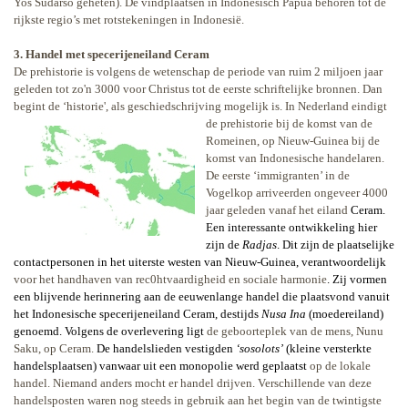
Yos Sudarso geheten). De vindplaatsen in Indonesisch Papua behoren tot de
rijkste regio’s met rotstekeningen in Indonesië.
3. Handel met specerijeneiland Ceram
De prehistorie is volgens de wetenschap de periode van ruim 2 miljoen jaar
geleden tot zo'n 3000 voor Christus tot de eerste schriftelijke bronnen. Dan
begint de ‘historie', als geschiedschrijving mogelijk is. In Nederland
eindigt
de prehistorie bij de komst van de
Romeinen, op Nieuw-Guinea bij de
komst van Indonesische handelaren.
De eerste ‘immigranten’ in de
Vogelkop arriveerden ongeveer 4000
jaar geleden vanaf het eiland
Ceram.
Een interessante ontwikkeling hier
zijn de
Radjas
. Dit zijn de plaatselijke
contactpersonen in het uiterste westen van Nieuw-Guinea, verantwoordelijk
voor het handhaven van rec0htvaardigheid en sociale harmonie
. Zij vormen
een blijvende herinnering aan de eeuwenlange handel die plaatsvond vanuit
het Indonesische specerijeneiland Ceram, destijds
Nusa Ina
(moedereiland)
genoemd. Volgens de overlevering ligt
de geboorteplek van de mens, Nunu
Saku, op Ceram.
De handelslieden vestigden
‘sosolots’
(kleine versterkte
handelsplaatsen) vanwaar uit een monopolie werd geplaatst
op de lokale
handel. Niemand anders mocht er handel drijven. Verschillende van deze
handelsposten waren nog steeds in gebruik aan het begin van de twintigste