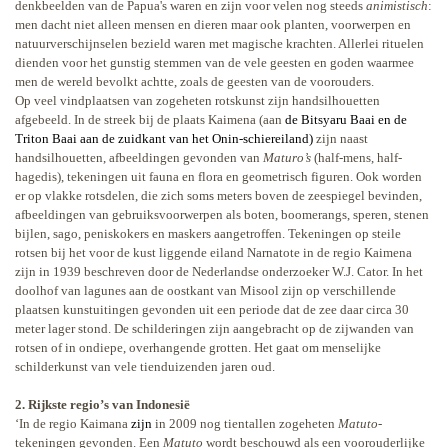
denkbeelden van de Papua's waren en zijn voor velen nog steeds
animistisch
:
men dacht niet alleen mensen en dieren maar ook planten, voorwerpen en
natuurverschijnselen bezield waren met magische krachten. Allerlei rituelen
dienden voor het gunstig stemmen van de vele geesten en goden waarmee
men de wereld bevolkt achtte, zoals de geesten van de voorouders.
Op veel vindplaatsen van zogeheten rotskunst zijn handsilhouetten
afgebeeld. In de streek bij de plaats Kaimena (aan
de Bitsyaru Baai en de
Triton Baai aan de zuidkant van het Onin-schiereiland)
zijn naast
handsilhouetten, afbeeldingen gevonden van
Maturo’s
(half-mens, half-
hagedis), tekeningen uit fauna en flora en geometrisch figuren. Ook worden
er op vlakke rotsdelen, die zich soms meters boven de zeespiegel bevinden,
afbeeldingen van gebruiksvoorwerpen als boten, boomerangs, speren, stenen
bijlen, sago, peniskokers en maskers aangetroffen. Tekeningen op steile
rotsen bij het voor de kust liggende eiland Narnatote in de regio Kaimena
zijn in 1939 beschreven door de Nederlandse onderzoeker W.J. Cator. In het
doolhof van lagunes aan de oostkant van Misool zijn op verschillende
plaatsen kunstuitingen gevonden uit een periode dat de zee daar circa 30
meter lager stond. De schilderingen zijn aangebracht op de zijwanden van
rotsen of in ondiepe, overhangende grotten. Het gaat om menselijke
schilderkunst van vele tienduizenden jaren oud.
2. Rijkste regio’s van Indonesië
‘In de regio Kaimana
zijn
in 2009 nog tientallen zogeheten
Matuto
-
tekeningen gevonden. Een
Matuto
wordt beschouwd als een voorouderlijke