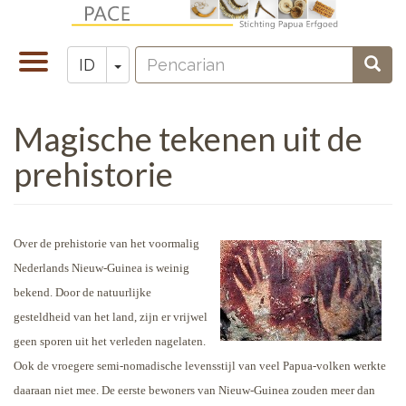
Lompat
ke
Pencarian
isi
Toggle
Toggle Dropdown
Penc
ID
Zoeken
utama
navigation
Magische tekenen uit de
prehistorie
Over de prehistorie van het voormalig
Nederlands Nieuw-Guinea is weinig
bekend. Door de natuurlijke
gesteldheid van het land, zijn er vrijwel
geen sporen uit het verleden nagelaten.
Ook de vroegere semi-nomadische levensstijl van veel Papua-volken werkte
daaraan niet mee. De eerste bewoners van Nieuw-Guinea zouden meer dan