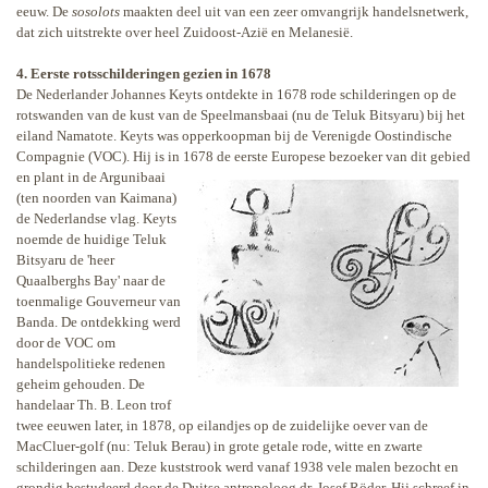
eeuw. De
sosolots
maakten deel uit van een zeer omvangrijk handelsnetwerk,
dat zich uitstrekte over heel Zuidoost-Azië en Melanesië.
4. Eerste rotsschilderingen gezien in 1678
De Nederlander Johannes Keyts ontdekte in 1678 rode schilderingen op de
rotswanden van de kust van de Speelmansbaai (nu de Teluk Bitsyaru) bij het
eiland Namatote. Keyts was opperkoopman bij de Verenigde Oostindische
Compagnie (VOC). Hij is in 1678 de eerste
Europese bezoeker van dit gebied
en plant in de Argunibaai
(ten noorden van Kaimana)
de Nederlandse vlag. Keyts
noemde de huidige Teluk
Bitsyaru de 'heer
Quaalberghs Bay' naar de
toenmalige Gouverneur van
Banda. De ontdekking werd
door de VOC om
handelspolitieke redenen
geheim gehouden. De
handelaar Th. B. Leon trof
twee eeuwen later, in 1878, op eilandjes op de zuidelijke oever van de
MacCluer-golf (nu: Teluk Berau) in grote getale rode, witte en zwarte
schilderingen aan. Deze kuststrook werd vanaf 1938 vele malen bezocht en
grondig bestudeerd door de Duitse antropoloog dr. Josef Röder. Hij schreef in