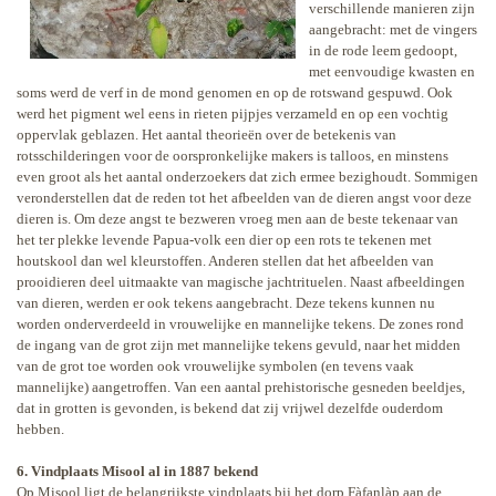
verschillende manieren zijn
aangebracht: met de vingers
in de rode leem gedoopt,
met eenvoudige kwasten en
soms werd de verf in de mond genomen en op de rotswand gespuwd. Ook
werd het pigment wel eens in rieten pijpjes verzameld en op een vochtig
oppervlak geblazen. Het aantal theorieën over de betekenis van
rotsschilderingen voor de oorspronkelijke makers is talloos, en minstens
even groot als het aantal onderzoekers dat zich ermee bezighoudt. Sommigen
veronderstellen dat de reden tot het afbeelden van de dieren angst voor deze
dieren is. Om deze angst te bezweren vroeg men aan de beste tekenaar van
het ter plekke levende Papua-volk een dier op een rots te tekenen met
houtskool dan wel kleurstoffen. Anderen stellen dat het afbeelden van
prooidieren deel uitmaakte van magische jachtrituelen. Naast afbeeldingen
van dieren, werden er ook tekens aangebracht. Deze tekens kunnen nu
worden onderverdeeld in vrouwelijke en mannelijke tekens. De zones rond
de ingang van de grot zijn met mannelijke tekens gevuld, naar het midden
van de grot toe worden ook vrouwelijke symbolen (en tevens vaak
mannelijke) aangetroffen. Van een aantal prehistorische gesneden beeldjes,
dat in grotten is gevonden, is bekend dat zij vrijwel dezelfde ouderdom
hebben.
6. Vindplaats Misool al in 1887 bekend
Op Misool ligt de belangrijkste vindplaats bij het dorp Fàfanlàp aan de