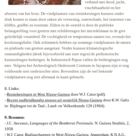
verband met dood, jacht,
vruchtbaarheid en het
afweren van het boze. De vindplaatsen van rotstekeningen kunnen onder
druk komen te staan door zaken als verwering, waterschade, het instorten van
kliffen, graffiti en toerisme. Elders in de wereld is door de publieke
belangstelling voor grotten met schilderingen het microklimaat in de grot
geleidelijk veranderd. De vochtigheid en temperatuur namen toe, evenals het
koolzuurgehalte. Ook schimmels hebben op sommige vindplaatsen de muren
en plafonds van grotten aangetast. Verder kunnen klimatologische
omstandigheden (denk bijvoorbeeld aan zure regen) de prehistorische
kunstuitingen bedreigen. In Indonesisch Papua vallen de bedreigingen nog
mee. Volgens het Archeologisch Onderzoek Centrum in Jayapura zijn er nog
voldoende niet onderzochte sites. Bovendien zijn de wel bekende
vindplaatsen nog niet allemaal in kaart gebracht.
8. Links:
-
Rotstekeningen in West Nieuw-Guinea
door W.J. Cator (pdf).
-
Recent oudheidkundig nieuws uit westelijk Nieuw-Guinea
door K.W. Galis
in: Bijdragen tot de Taal-, Land- en Volkenkunde 120 (1964).
9. Bronnen:
- J.C. Anceaux,
Languages of the Bomberai Peninsula
. N. Guinea Studiën, 2,
1958
- W.J. Cator,
Radjaschappen in West-Nieuw-Guinea
,
Amsterdam
, K.N.A.G.,