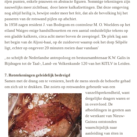
rijen punten, enkele prauwen en abstracte figuren. Sommige tekeningen zijn
nauwelijks meer zichtbaar,
door latere kalkafzettingen. Dat deze omgeving
nog altijd heilig is, bewijst onder meer het feit, dat als de bevolking bij het
passeren van de rotswand pijlen op afschiet.
In 1958 zagen resident J. van Bodegom en controleur M. O. Woelders op het
eiland Waigeo enige handsilhouetten en een aantal onduidelijke tekens op
een gladde kalkrots, circa acht meter boven de zeespiegel. 'De plek lag aan
het begin van de Aljosi-baai, op de zuidoever waarop ook het dorp Sèlpèle
ligt, echter op ongeveer 20 minuten roeien daar vandaan'
, zo schrijft de Nederlandse antropoloog en bestuursambtenaar K.W. Galis in
Bijdragen tot de Taal-, Land- en Volkenkunde 120 van het KITLV in Leiden.
7. Rotstekeningen geleidelijk bedreigd
Samen met de drang om te versieren, heeft de mens steeds de behoefte gehad
om zich uit te drukken. Dat zoiets op rotswanden gebeurde
was een
vanzelfsprekendheid, want
dergelijke dragers waren er
in overvloed. De
afbeeldingen in grotten aan
de westkant van Nieuw-
Guinea ontstonden
waarschijnlijk naar
aanleiding van riten in