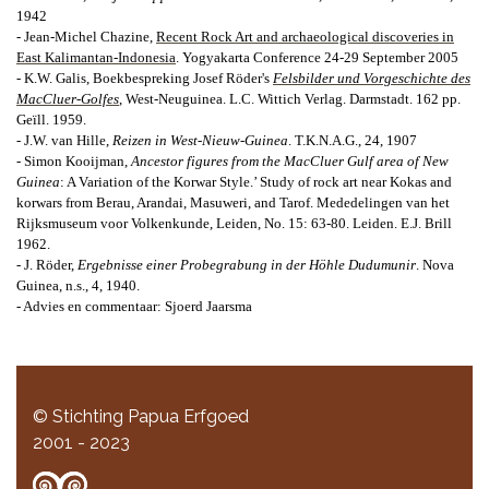
1942
- Jean-Michel Chazine,
Recent Rock Art and archaeological discoveries in
East Kalimantan-Indonesia
.
Yogyakarta Conference
24-29 September 2005
- K.W. Galis, Boekbespreking Josef Röder's
Felsbilder und Vorgeschichte des
MacCluer-Golfes
, West-Neuguinea. L.C. Wittich Verlag. Darmstadt. 162 pp.
Geïll. 1959.
- J.W. van Hille,
Reizen in West-Nieuw-Guinea
.
T.K.N.A.G., 24, 1907
- Simon Kooijman,
Ancestor figures from the MacCluer Gulf area of New
Guinea
:
A Variation of the Korwar Style.’ Study of rock art near Kokas and
korwars from Berau, Arandai, Masuweri, and Tarof.
Mededelingen van het
Rijksmuseum voor
Volkenkunde, Leiden, No. 15: 63-80. Leiden. E.J. Brill
1962.
- J. Röder,
Ergebnisse einer Probegrabung in der Höhle Dudumunir
.
Nova
Guinea, n.s., 4, 1940.
- Advies en commentaar: Sjoerd Jaarsma
© Stichting Papua Erfgoed
2001 - 2023