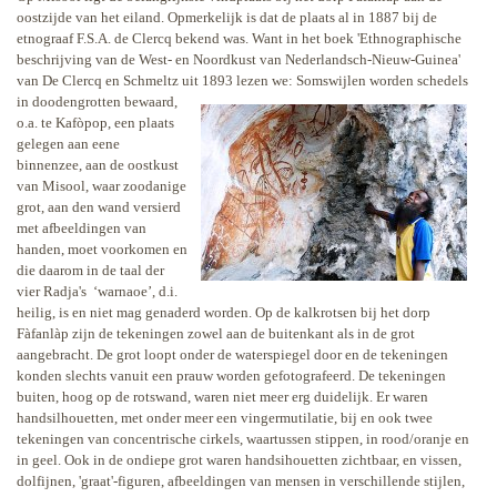
oostzijde van het eiland. Opmerkelijk is dat de plaats al in 1887 bij de
etnograaf F.S.A. de Clercq bekend was. Want in het boek 'Ethnographische
beschrijving van de West- en Noordkust van Nederlandsch-Nieuw-Guinea'
van De Clercq en Schmeltz uit 1893 lezen we: Somswijlen worden
schedels
in doodengrotten bewaard,
o.a. te Kafòpop, een plaats
gelegen aan eene
binnenzee, aan de oostkust
van Misool, waar zoodanige
grot, aan den wand versierd
met afbeeldingen van
handen, moet voorkomen en
die daarom in de taal der
vier Radja's
‘warnaoe’, d.i.
heilig, is en niet mag genaderd worden. Op de kalkrotsen bij het dorp
Fàfanlàp zijn de tekeningen zowel aan de buitenkant als in de grot
aangebracht. De grot loopt onder de waterspiegel door en de tekeningen
konden slechts vanuit een prauw
worden gefotografeerd. De tekeningen
buiten, hoog op de rotswand, waren niet
meer erg duidelijk. Er waren
handsilhouetten, met onder meer een vingermutilatie, bij en ook twee
tekeningen van concentrische cirkels, waartussen stippen, in rood/oranje en
in geel. Ook in de ondiepe grot waren handsihouetten zichtbaar, en vissen,
dolfijnen, 'graat'-figuren, afbeeldingen van mensen in verschillende stijlen,