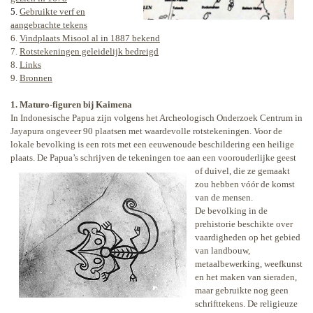
5.
Gebruikte verf en
aangebrachte tekens
6.
Vindplaats Misool al in 1887 bekend
7.
Rotstekeningen geleidelijk bedreigd
8.
Links
9.
Bronnen
1. Maturo-figuren bij Kaimena
In Indonesische Papua zijn volgens het Archeologisch Onderzoek Centrum in
Jayapura ongeveer 90 plaatsen met waardevolle rotstekeningen. Voor de
lokale bevolking is een rots met een eeuwenoude beschildering een heilige
plaats. De Papua’s schrijven de tekeningen toe aan een voorouderlijke geest
of duivel,
die ze gemaakt
zou hebben vóór de komst
van de mensen.
De bevolking in de
prehistorie beschikte over
vaardigheden op het gebied
van landbouw,
metaalbewerking, weefkunst
en het maken van sieraden,
maar gebruikte nog geen
schrifttekens. De religieuze