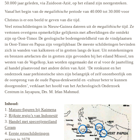
50.000 jaar geleden, via Zuidoost-Azië, op het eiland zijn neergestreken.
Vanaf het begin van de
megalithische
periode van 40.000 tot 30.000 voor
Christus is er een beeld te geven van die tijd.
Veel rotsschilderingen in Nieuw-Guinea dateren uit de
megalithische
tijd. Ze
vertonen overigens opmerkelijke gelijkenis met afbeeldingen die ontdekt
zijn op Oost-Timor. De geologische bodemgesteldheid van de vindplaatsen
in Oost-Timor en Papua zijn vergelijkbaar. De meeste schilderingen bevinden
zich in wanden van kalksteen of in grotten langs de kust. Uit rotstekeningen
en bronzen artefacten die in grotten zijn gevonden bij het eiland Misool, ten
westen van de Vogelkop, kan worden opgemaakt dat er al voor de jaartelling
al handel plaatsvond met andere delen van Azië. ‘De rotskunst en het
onderzoek naar prehistorische sites zijn belangrijk of zelf onontbeerlijk om
de oorsprong van de oude Papua-denkwereld en -cultuur beter te kunnen
doorgronden’, verklaart het hoofd van het Archeologisch Onderzoek
Centrum in Jayapura, Drs. M. Irfan Mahmud.
Inhoud:
1.
Maturo-figuren bij Kaimena
2.
Rijkste regio’s van Indonesië
3.
Handel met specerijeneiland
Ceram
4.
Eerste rotsschilderingen
gezien in 1678