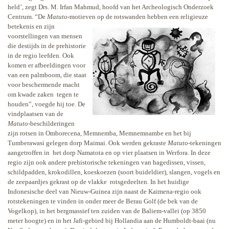
held’, zegt Drs. M. Irfan Mahmud, hoofd van het Archeologisch Onderzoek
Centrum. “De
Matuto
-motieven op de rotswanden
hebben een religieuze
betekenis en zijn
voorstellingen van mensen
die destijds in de prehistorie
in de regio leefden. Ook
komen er afbeeldingen voor
van een palmboom, die staat
voor beschermende macht
om kwade zaken
tegen te
houden”, voegde hij toe. De
vindplaatsen van de
Matuto
-beschilderingen
zijn rotsen in Omborecena, Memnemba, Memnemnambe en het bij
Tumberawasi gelegen dorp Maimai. Ook werden gekraste
Matuto
-tekeningen
aangetroffen in
het dorp Namatota en op vier plaatsen in Werfora. In deze
regio zijn ook andere prehistorische tekeningen van hagedissen, vissen,
schildpadden, krokodillen, koeskoezen (soort buideldier), slangen, vogels en
de zeepaardjes gekrast op de vlakke
rotsgedeelten. In het huidige
Indonesische deel van Nieuw-Guinea zijn naast de Kaimena-regio ook
rotstekeningen te vinden in onder meer de Berau Golf (de bek van de
Vogelkop), in het bergmassief ten zuiden van de Baliem-vallei (op 3850
meter hoogte) en in het Jafi-gebied bij Hollandia aan de Humboldt-baai (nu