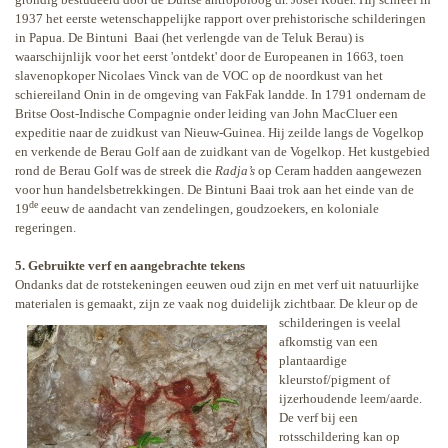
1937 het eerste wetenschappelijke rapport over prehistorische schilderingen
in Papua. De Bintuni
Baai (het verlengde van de Teluk Berau) is
waarschijnlijk voor het eerst 'ontdekt' door de Europeanen in 1663, toen
slavenopkoper Nicolaes Vinck van de VOC op de noordkust van het
schiereiland Onin in de omgeving van FakFak landde. In 1791 ondernam de
Britse Oost-Indische Compagnie onder leiding van John MacCluer een
expeditie naar de zuidkust van Nieuw-Guinea. Hij zeilde langs de Vogelkop
en verkende de Berau Golf aan de zuidkant van de Vogelkop. Het kustgebied
rond de Berau Golf was de streek die
Radja’s
op Ceram hadden aangewezen
voor hun handelsbetrekkingen. De Bintuni Baai trok aan het einde van de
de
19
eeuw de aandacht van zendelingen, goudzoekers, en koloniale
regeringen.
5. Gebruikte verf en aangebrachte tekens
Ondanks dat de rotstekeningen eeuwen oud zijn en met verf uit natuurlijke
materialen is gemaakt, zijn ze vaak nog duidelijk zichtbaar. De
kleur op de
schilderingen is veelal
afkomstig van een
plantaardige
kleurstof/pigment of
ijzerhoudende leem/aarde.
De verf bij een
rotsschildering kan op